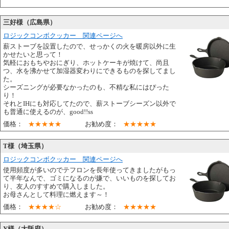
三好様（広島県）
ロジックコンボクッカー 関連ページへ
薪ストーブを設置したので、せっかくの火を暖房以外に生
かせたいと思って！
気軽におもちやおにぎり、ホットケーキが焼けて、尚且
つ、水を沸かせて加湿器変わりにできるものを探してまし
た。
シーズニングが必要なかったのも、不精な私にはぴった
り！
それとIHにも対応してたので、薪ストーブシーズン以外で
も普通に使えるのが、good!!ss
価格：
★★★★★
お勧め度：
★★★★★
T様（埼玉県）
ロジックコンボクッカー 関連ページへ
使用頻度が多いのでテフロンを長年使ってきましたがもっ
て半年なんで、ゴミになるのが嫌で、いいものを探してお
り、友人のすすめで購入しました。
お母さんとして料理に燃えます～！
価格：
★★★★☆
お勧め度：
★★★★★
Y様（大阪府）