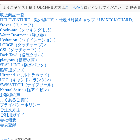
ようこそゲスト様！ ODM会員の方は
こちらから
ログインしてください。 新規会
取扱商品一覧
FIELDVENTURE 紫外線(UV)・日焼け対策キャップ「UV NECK GUARD」
Stoves（ストーブ）
Cookware（クッキング用品）
Water Treatment（浄水器）
Hydration（ハイドレーション）
LODGE（ダッチオーブン）
GSI（ダッチオーブン）
Pack Towl（速乾タオル）
platypus（携帯水筒）
SEAL LINE（防水パック）
熊撃退グッズ
Ultrapod（ウルトラポッド）
UCO（キャンドルランタン）
SWISS TECH（ナイフツール）
Natural Spirit（軽アイゼン）
お客様の声
よくあるご質問
プライバシーポリシー
ご注文方法
ご利用ガイド
会社概要
会員登録
ホーム
» お客様の声