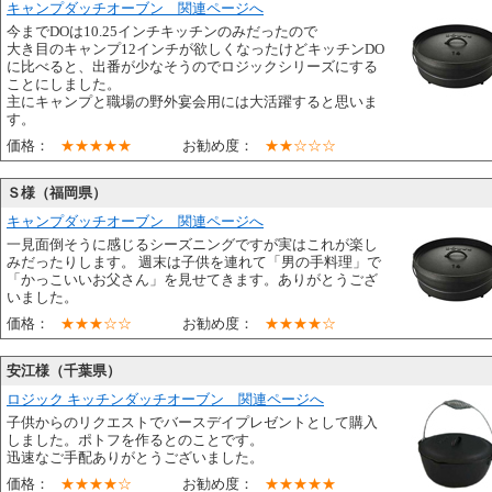
キャンプダッチオーブン 関連ページへ
今までDOは10.25インチキッチンのみだったので
大き目のキャンプ12インチが欲しくなったけどキッチンDO
に比べると、出番が少なそうのでロジックシリーズにする
ことにしました。
主にキャンプと職場の野外宴会用には大活躍すると思いま
す。
価格：
★★★★★
お勧め度：
★★☆☆☆
Ｓ様（福岡県）
キャンプダッチオーブン 関連ページへ
一見面倒そうに感じるシーズニングですが実はこれが楽し
みだったりします。 週末は子供を連れて「男の手料理」で
「かっこいいお父さん」を見せてきます。ありがとうござ
いました。
価格：
★★★☆☆
お勧め度：
★★★★☆
安江様（千葉県）
ロジック キッチンダッチオーブン 関連ページへ
子供からのリクエストでバースデイプレゼントとして購入
しました。ポトフを作るとのことです。
迅速なご手配ありがとうございました。
価格：
★★★★☆
お勧め度：
★★★★★