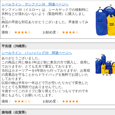
シールライン サンファン30 関連ページへ
サンファン30（イエロー）は、シーカヤックでの移動時に
衣料などが濡れないないよう（緊急時用）に購入しまし
た。
納品の早急な対応ありがとうございました。早速使ってみ
ます。
価格：
★★★★☆
お勧め度：
★★★★☆
平良様（沖縄県）
シールライン バッハバッグ20 関連ページへ
ありがとうございました。
この商品と同じ物を3年ほど前に東京の方で購入し、使用し
ておりますが、とても丈夫で重宝しております。
当社はカヌーツアーを6年前から行っておりますが、お客様
の貴重品を守ることからドライバッグを無料でお貸しいた
しております。
以前の物は半年や一年ほどで穴が空いたりカビで変色した
りととても実用的ではありませんでした。
今後すべてこのタイプに取り替えていくつもりですので今
後ともよろしくお願いいたします。
価格：
★★★☆☆
お勧め度：
★★★★★
築地様（佐賀県）