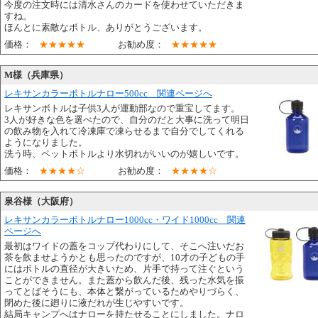
今度の注文時には清水さんのカードを使わせていただきま
すね。
ほんとに素敵なボトル、ありがとうございます。
価格：
★★★★★
お勧め度：
★★★★★
M様（兵庫県）
レキサンカラーボトルナロー500cc 関連ページへ
レキサンボトルは子供3人が運動部なので重宝してます。
3人が好きな色を選べたので、自分のだと大事に洗って明日
の飲み物を入れて冷凍庫で凍らせるまで自分でしてくれる
ようになりました。
洗う時、ペットボトルより水切れがいいのが嬉しいです。
価格：
★★★★☆
お勧め度：
★★★★☆
泉谷様（大阪府）
レキサンカラーボトルナロー1000cc・ワイド1000cc 関連
ページへ
最初はワイドの蓋をコップ代わりにして、そこへ注いだお
茶を飲ませようかとも思ったのですが、10才の子どもの手
にはボトルの直径が大きいため、片手で持って注ぐという
ことができません。また蓋から飲んだ後、残った水気を振
ってとばそうにも、本体と繋がっているためやりづらく、
閉めた後に廻りに液だれが生じやすいです。
結局キャンプへはナローを持たせることにしました。ナロ