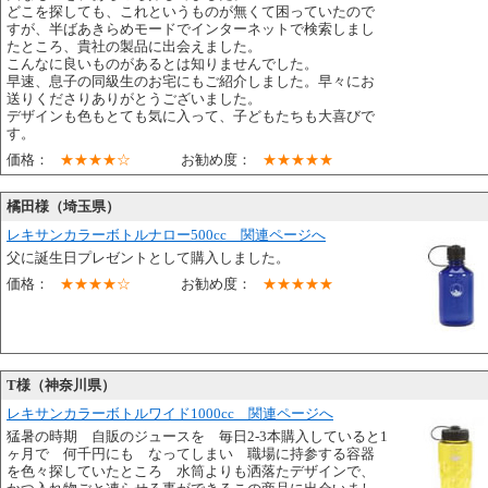
どこを探しても、これというものが無くて困っていたので
すが、半ばあきらめモードでインターネットで検索しまし
たところ、貴社の製品に出会えました。
こんなに良いものがあるとは知りませんでした。
早速、息子の同級生のお宅にもご紹介しました。早々にお
送りくださりありがとうございました。
デザインも色もとても気に入って、子どもたちも大喜びで
す。
価格：
★★★★☆
お勧め度：
★★★★★
橘田様（埼玉県）
レキサンカラーボトルナロー500cc 関連ページへ
父に誕生日プレゼントとして購入しました。
価格：
★★★★☆
お勧め度：
★★★★★
T様（神奈川県）
レキサンカラーボトルワイド1000cc 関連ページへ
猛暑の時期 自販のジュースを 毎日2-3本購入していると1
ヶ月で 何千円にも なってしまい 職場に持参する容器
を色々探していたところ 水筒よりも洒落たデザインで、