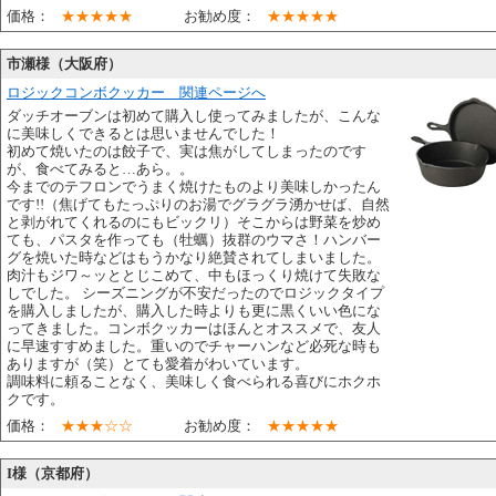
価格：
★★★★★
お勧め度：
★★★★★
市瀬様（大阪府）
ロジックコンボクッカー 関連ページへ
ダッチオーブンは初めて購入し使ってみましたが、こんな
に美味しくできるとは思いませんでした！
初めて焼いたのは餃子で、実は焦がしてしまったのです
が、食べてみると…あら。。
今までのテフロンでうまく焼けたものより美味しかったん
です!!（焦げてもたっぷりのお湯でグラグラ湧かせば、自然
と剥がれてくれるのにもビックリ）そこからは野菜を炒め
ても、パスタを作っても（牡蠣）抜群のウマさ！ハンバー
グを焼いた時などはもうかなり絶賛されてしまいました。
肉汁もジワ～ッととじこめて、中もほっくり焼けて失敗な
しでした。 シーズニングが不安だったのでロジックタイプ
を購入しましたが、購入した時よりも更に黒くいい色にな
ってきました。コンボクッカーはほんとオススメで、友人
に早速すすめました。重いのでチャーハンなど必死な時も
ありますが（笑）とても愛着がわいています。
調味料に頼ることなく、美味しく食べられる喜びにホクホ
クです。
価格：
★★★☆☆
お勧め度：
★★★★★
I様（京都府）