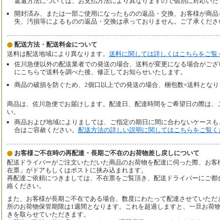
返還方法については、お支払方法により異なりますので個別に対応いた
開封済み、または一部ご使用になったものの返品・交換、お客様が商品
失、汚損等によるものの返品・交換は承っておりません。ご了承くださ
配送方法・配送料金について
送料は配送地域により異なります。
送料に関しては詳しくはこちらをご覧
佐川急便以外の配送業者での発送の場合、送料が変更になる場合がござ
にこちらで送料を調べた後、修正してお知らせいたします。
商品の破損を防ぐため、2個口以上での発送の場合、梱包数×送料となり
商品は、佐川急便でお届けします。配達日、配達時間をご希望日の際は、
い。
商品および地域によりましては、ご指定の期日に間に合わないケースも
合はご容赦ください。
配送方法の詳しい説明に関してはこちらをご覧く
お客様ご不在時の再配達・長期ご不在のお荷物差し戻しについて
配送ドライバーがご注文いただいた商品のお荷物を配達に伺った際、お客
在票」がドアもしくはポストに挟み込まれます。
再配達ご依頼につきましては、不在票をご覧頂き、配送ドライバーにご都
絡ください。
また、お客様が長期ご不在である場合、数度にわたって配達させていただ
所のお荷物保管期限は1週間となります。これを超過しますと、一旦お荷
きを取らせていただきます。