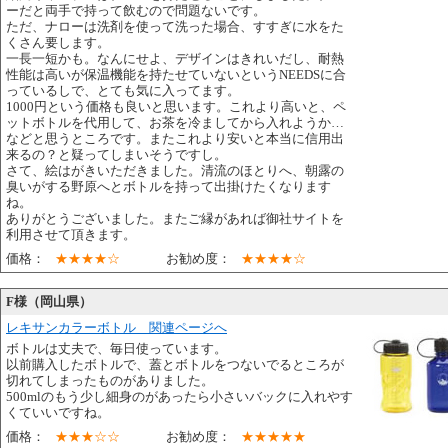
ーだと両手で持って飲むので問題ないです。
ただ、ナローは洗剤を使って洗った場合、すすぎに水をた
くさん要します。
一長一短かも。なんにせよ、デザインはきれいだし、耐熱
性能は高いが保温機能を持たせていないというNEEDSに合
っているしで、とても気に入ってます。
1000円という価格も良いと思います。これより高いと、ペ
ットボトルを代用して、お茶を冷ましてから入れようか…
などと思うところです。またこれより安いと本当に信用出
来るの？と疑ってしまいそうですし。
さて、絵はがきいただきました。清流のほとりへ、朝露の
臭いがする野原へとボトルを持って出掛けたくなります
ね。
ありがとうございました。またご縁があれば御社サイトを
利用させて頂きます。
価格：
★★★★☆
お勧め度：
★★★★☆
F様（岡山県）
レキサンカラーボトル 関連ページへ
ボトルは丈夫で、毎日使っています。
以前購入したボトルで、蓋とボトルをつないでるところが
切れてしまったものがありました。
500mlのもう少し細身のがあったら小さいバックに入れやす
くていいですね。
価格：
★★★☆☆
お勧め度：
★★★★★