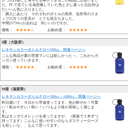
かつ入れ物ごと凍らせる事ができるこの商品に出会いまし
た。PCで見ている為想像していた色と少し違った点以外は
たいへん気に入りました。
購入にあたり それぞれのボトルの長所、短所等のスタ
ッフの方々の意見が とても役立ちました。
中間の750ccがあれば 尚いいのですが。
価格：
★★★★☆
お勧め度：
★★★★★
I様（大阪府）
レキサンカラーボトルナロー500cc 関連ページへ
こんな商品が夏の営業マンには欲しかった～。これからガ
ンガン使っていきます。
価格：
★★★★★
お勧め度：
★★★★★
M様（滋賀県）
レキサンカラーボトルナロー500cc・1000cc 関連ページへ
昨日届いて、今日から早速使ってます。色が鮮やか！可愛
い！飲みやすい！軽い！いつもより味が美味しく感じま
す。
私はタンガリオレンジを使ってますが、（家族で１本ずつ
持ってます）こんなに使いやすいのならダスティーローズ
も欲しいな、、なんて思ってます。