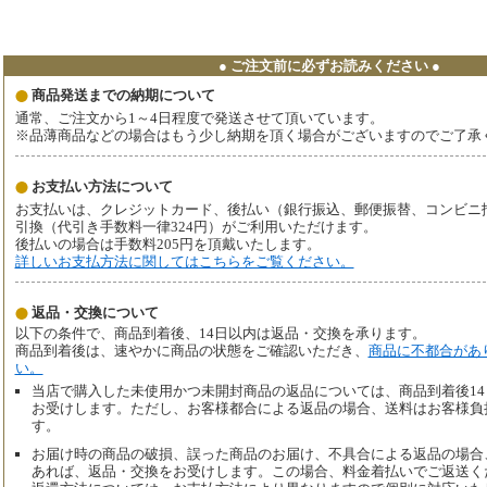
● ご注文前に必ずお読みください ●
商品発送までの納期について
通常、ご注文から1～4日程度で発送させて頂いています。
※品薄商品などの場合はもう少し納期を頂く場合がございますのでご了承
お支払い方法について
お支払いは、クレジットカード、後払い（銀行振込、郵便振替、コンビニ払い、
引換（代引き手数料一律324円）がご利用いただけます。
後払いの場合は手数料205円を頂戴いたします。
詳しいお支払方法に関してはこちらをご覧ください。
返品・交換について
以下の条件で、商品到着後、14日以内は返品・交換を承ります。
商品到着後は、速やかに商品の状態をご確認いただき、
商品に不都合があ
い。
当店で購入した未使用かつ未開封商品の返品については、商品到着後1
お受けします。ただし、お客様都合による返品の場合、送料はお客様負
す。
お届け時の商品の破損、誤った商品のお届け、不具合による返品の場合
あれば、返品・交換をお受けします。この場合、料金着払いでご返送く