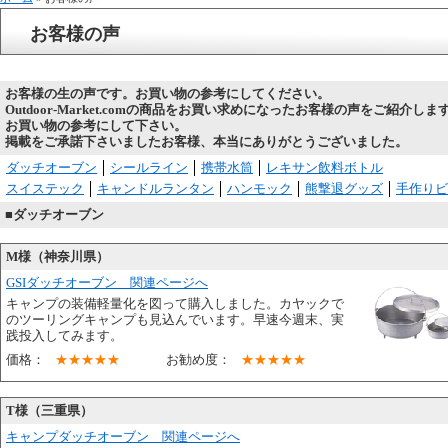
お客様の声
お客様の生の声です。お買い物の参考にしてください。
Outdoor-Market.comの商品をお買い求めになったお客様の声をご紹介しま
お買い物の参考にして下さい。
掲載をご承諾下さいましたお客様、本当にありがとうございました。
ダッチオーブン
シールライン
携帯水筒
レキサン飲料ボトル
スイステック
キャンドルランタン
ハンモック
熊撃退グッズ
手作りビ
■ダッチオーブン
M様（神奈川県）
GSIダッチオーブン 関連ページへ
キャンプの装備軽量化を図って購入しました。カヤックで
のツーリングキャンプも見込んでいます。早速今週末、実
践投入してみます。
価格：
★★★★★
お勧め度：
★★★★★
T様（三重県）
キャンプダッチオーブン 関連ページへ