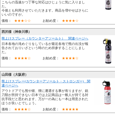
こちらの迅速かつ丁寧な対応はひじょうに気に入りまし
た。
今後とも利用させていただきます。商品を増やせばさらに
いいのですが。
価格：
★★★☆☆
お勧め度：
★★★★☆
西沢様（神奈川県）
熊よけスプレー（カウンターアソールト） 関連ページへ
日本各地の滝めぐりをしているが最近各地で熊の出没が報
告されておりいざという時のため持参することにしまし
た。
価格：
★★★★☆
お勧め度：
★★★★☆
山田様（大阪府）
熊よけスプレー(カウンターアソールト・ストロンガー) 関
連ページへ
アウトドアでも熊や猪、狸に遭遇する事が有りますが、銃
刀類が所持できない日本では上記商品は一般人が持てる対
抗手段だと思われます、万が一の為にも一本は用意された
ほうが良いとでしょう。
価格：
★★★★☆
お勧め度：
★★★★★