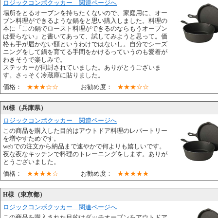
ロジックコンボクッカー 関連ページへ
場所をとるオーブンを持ちたくないので、家庭用に、オー
ブン料理ができるような鍋をと思い購入しました。料理の
本に「この鍋でロースト料理ができるのならもうオーブン
は要らない」と書いてあって、試してみようと思って。価
格も手が届かない額というわけではないし。自分でシーズ
ニングをして鍋を育てる手間をかけるっていうのも愛着が
わきそうで楽しみで。
ステッカーが同封されていました。ありがとうございま
す。さっそく冷蔵庫に貼りました。
価格：
★★★☆☆
お勧め度：
★★★☆☆
M様（兵庫県）
ロジックコンボクッカー 関連ページへ
この商品を購入した目的はアウトドア料理のレパートリー
を増やすためです。
webでの注文から納品まで速やかで何よりも嬉しいです。
夜な夜なキッチンで料理のトレーニングをします。ありが
とうございました。
価格：
★★★★☆
お勧め度：
★★★★★
H様（東京都）
ロジックコンボクッカー 関連ページへ
この商品を購入された目的はダッチオーブンをアウトドア