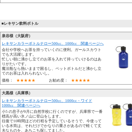
■レキサン飲料ボトル
泉谷様（大阪府）
レキサンカラーボトルナロー500cc、1000cc 関連ページへ
会社や学校へお茶を持っていくのに便利。ガールスカウト
でも大活躍します。
忙しい朝に沸かし立てのお茶を入れて持っていけるのはあ
りがたいです。
魔法瓶なら熱いままで困るし、ペットボトルだと沸かし立
てのお茶は入れられないし。
価格：
★★★★★
お勧め度：
★★★★★
大黒様（兵庫県）
レキサンカラーボトルナロー500cc、1000cc・ワイド
1000cc 関連ページへ
小5 の息子が9月に自然学校に行くのですが、兵庫県で一番
標高が高い氷ノ山に登山をします。
往復で10時間ほどの行程を予定しているそうで、今使って
いる水筒は、それだけでかなりの重さがあるので軽くて丈
夫なものを、あちこち探してました。