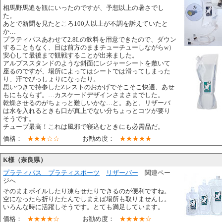
相馬野馬追を観にいったのですが、予想以上の暑さでし
た。
あとで新聞を見たところ100人以上が不調を訴えていたと
か…
プラティパスあわせて2.8Lの飲料を用意できたので、ダウン
することもなく、目は前方のままチューチューしながらw）
安心して最後まで観戦することが出来ました。
アルプススタンドのような斜面にレジャーシートを敷いて
座るのですが、場所によってはシートでは滑ってしまった
り、汗でびっしょりになったり。
思いつきで持参したZレストのおかげでそこそこ快適、あせ
もにもならず。…カスケードデザインさまさまでした。
乾燥させるのがちょっと難しいかな…と。あと、リザーバ
は水を入れるときも口が真上でない分ちょっとコツが要り
そうです。
チューブ最高！これは風邪で寝込むときにも必需品だ。
価格：
★★★☆☆
お勧め度：
★★★★★
K様（奈良県）
プラティパス プラティスポーツ
リザーバー
関連ペー
ジへ
そのままボイルしたり凍らせたりできるのが便利ですね。
空になったら折りたたんでしまえば場所も取りませんし。
いろんな時に活躍しそうです。とても満足しています。
価格：
★★★★☆
お勧め度：
★★★★☆