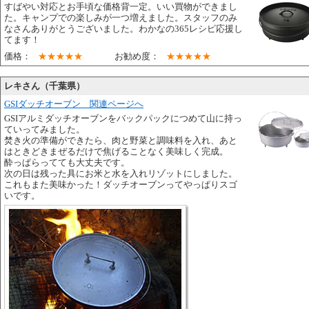
すばやい対応とお手頃な価格背一定。いい買物ができまし
た。キャンプでの楽しみが一つ増えました。スタッフのみ
なさんありがとうございました。わかなの365レシピ応援し
てます！
価格：
★★★★★
お勧め度：
★★★★★
レキさん（千葉県）
GSIダッチオーブン 関連ページへ
GSIアルミダッチオーブンをバックパックにつめて山に持っ
ていってみました。
焚き火の準備ができたら、肉と野菜と調味料を入れ、あと
はときどきまぜるだけで焦げることなく美味しく完成。
酔っぱらってても大丈夫です。
次の日は残った具にお米と水を入れリゾットにしました。
これもまた美味かった！ダッチオーブンってやっぱりスゴ
いです。