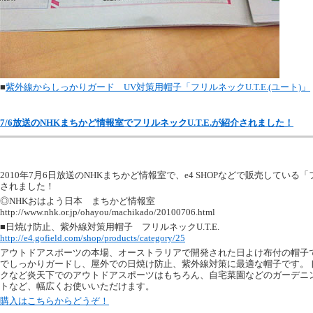
■
紫外線からしっかりガード UV対策用帽子「フリルネックU.T.E.(ユート)」
7/6放送のNHKまちかど情報室でフリルネックU.T.E.が紹介されました！
2010年7月6日放送のNHKまちかど情報室で、e4 SHOPなどで販売している「フ
されました！
◎NHKおはよう日本 まちかど情報室
http://www.nhk.or.jp/ohayou/machikado/20100706.html
■日焼け防止、紫外線対策用帽子 フリルネックU.T.E.
http://e4.gofield.com/shop/products/category/25
アウトドアスポーツの本場、オーストラリアで開発された日よけ布付の帽子
でしっかりガードし、屋外での日焼け防止、紫外線対策に最適な帽子です。
クなど炎天下でのアウトドアスポーツはもちろん、自宅菜園などのガーデニ
トなど、幅広くお使いいただけます。
購入はこちらからどうぞ！