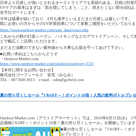
日本より日差しが強いとされるオーストラリアでも実績のある、日焼け対策
UVケアの基本はまずは「肌を隠してしまう」こと。焼きたくない部分(顔)
全方位ガードします。
今年は猛暑が続いており、8月も後半といえまだまだ日差しは厳しいです。
既にお使いの方からそのUV対策効果について多数ご感想をいただいておりま
https://www.outdoor-market.com/user_data/voice.php
これからの秋の行楽シーズン、ハイキングなどのアウトドアシーン、そして
どで幅広くご活用いただけます。
まだまだ油断のできない紫外線から大事なお肌を守ってあげて下さい。
■お買い求めはこちらからどうぞ
・Outdoor-Market.com
https://www.outdoor-market.com/products/category/133/
【本件に関するお問い合わせ】
株式会社ゴーフィールド 皆見（みなみ）
TEL：087-840-3613 e-mail：
odm@gofield.com
夏の売り尽くしセール『5％OFF～！ポイント10倍！人気の飲料ボトルプレ
Outdoor-Market.com（アウトドアマーケット）では、2010年8月31日(火
品価格5％OFF～！ポイント10倍！夏の売り尽くしセール』を開催しています
■夏の売り尽くしセール『5％OFF～！ポ
ルプレゼント！』