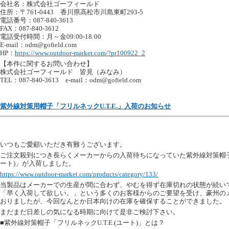
会社名：株式会社ゴーフィールド
住所：〒761-0443 香川県高松市川島東町293-5
電話番号：087-840-3613
FAX：087-840-3612
電話受付時間：月～金09:00-18:00
E-mail：
odm@gofield.com
HP：
https://www.outdoor-market.com/?pr100922_2
【本件に関するお問い合わせ】
株式会社ゴーフィールド 皆見（みなみ）
TEL：087-840-3613 e-mail：
odm@gofield.com
紫外線対策用帽子「フリルネックU.T.E.」入荷のお知らせ
いつもご愛顧いただき有難うございます。
ご注文殺到につき長らくメーカーからの入荷待ちになっていた紫外線対策帽子「フ
ート)」が入荷しました。
https://www.outdoor-market.com/products/category/133/
当製品はメーカーでの生産が間に合わず、やむを得ず在庫切れの状態が続い
「早く入荷して欲しい。」という多くのお客様からのご要望を受け、豪州の
おりましたが、今回なんとか日本向けの在庫を確保することができました。
まだまだ日差しの気になる時期に向けて是非ご検討下さい。
■紫外線対策帽子「フリルネックU.T.E.(ユート)」とは？