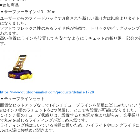
■追加商品
▼サーファーライン×13 30ｍ
ユーザーからのフィードバックで改良された新しい織り方は以前よりタイト
になりました。
ソフトでフレックス性のあるライド感が特徴で、トリックやビッグジャンプ
われます。
高い位置にラインを設置しても安全なようにラチェットの折り返し部分の
す。
https://www.outdoor-market.com/products/details/1728
▼チューブラインセット
面倒なセットアップなしで1インチチューブラインを簡単に楽しみたいとい
の2インチ幅のラチェットを2つ付属し、どこでも設置が可能になりました。
１インチ幅のチューブ状織りは、設置すると空洞が生まれ膨らみ、文字通り
で丸みを感じるライディングが楽しめ人気です。
ライディング感は歩いている感覚に近いため、ハイライドやロングライドに
ルの人達にお勧めと聞きます。