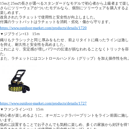
15mと25mの長さが選べるスタンダードなモデルで初心者から上級者まで楽
さらにツリーウェアがついたモデルなら、個別にツリーウェアを購入するよ
楽しめます。
改良されたラチェットで使用性と安全性が向上しました。
付属のラットパットはラチェットを消耗・劣化・傷から守ります。
https://www.outdoor-market.com/products/details/1720
▼ジブライン×13 15ｍ
織りもクラシックと同じ厚みをもたせ、前よりタイトに織ったラインは激し
を抑え、耐久性と安全性を高めました。
これにより、安定感が増しパワーの伝達が損なわれることなくトリックを容
た。
また、ラチェットにはコントロールハンドル（グリップ）を加え操作性を向
https://www.outdoor-market.com/products/details/1727
▼ファンライン×13 15ｍ
初心者が楽しめるように、オーガニックラバープリントをライン前面に施し
います。
低めに設置することでお子さんでも気軽に楽しめ、多くの家族から好評を得