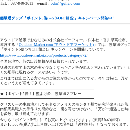
TEL：087-840-3613 e-mail：
odm@gofield.com
熊撃退グッズ『ポイント5倍(＝5％OFF相当)』キャンペーン開催中！
アウトドア通販でおなじみの株式会社ゴーフィールド(本社：香川県高松市、
運営する「
Outdoor- Market.com (アウトドアマーケット)
」では、熊撃退グッズ
『ポイント5倍(5％OFF相当)』キャンペーンを開催しています。
https://www.outdoor-market.com/products/category/72/
全国各地で、熊の出没情報が連日報じられています。
猛暑の影響で山の木の実が少なくなったこと等が原因と言われていますが、
くの畑等に現れるケースが多いそうです。
これまでは山に入る方からのご注文が多かったのですが、今年は特に、万が
くという方が増えてきています。
────────────────────────────────────
★【ポイント5倍！】熊よけ鈴、熊撃退スプレー
────────────────────────────────────
グリズリーの生息地として有名なアメリカのモンタナ州で研究開発された熊
南部馬具職人の手作りの熊鈴など「熊を寄せつけない」「万が一遭遇した時
を多数、取り揃えております。
今なら『ポイント5倍』にてお買い上げいただけます。(実質5％の割引)
また10,500円(税込)以上お買い上げの場合は『送料無料』となっております
↓↓↓