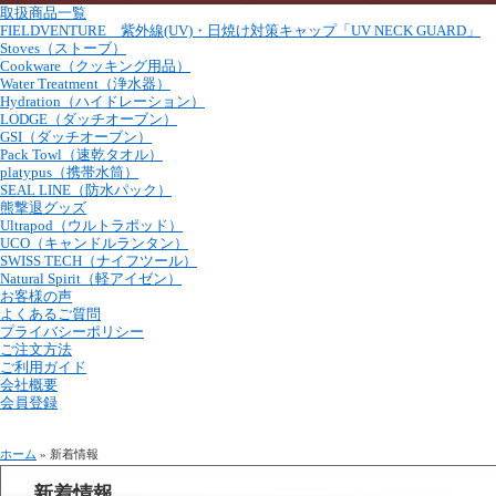
取扱商品一覧
FIELDVENTURE 紫外線(UV)・日焼け対策キャップ「UV NECK GUARD」
Stoves（ストーブ）
Cookware（クッキング用品）
Water Treatment（浄水器）
Hydration（ハイドレーション）
LODGE（ダッチオーブン）
GSI（ダッチオーブン）
Pack Towl（速乾タオル）
platypus（携帯水筒）
SEAL LINE（防水パック）
熊撃退グッズ
Ultrapod（ウルトラポッド）
UCO（キャンドルランタン）
SWISS TECH（ナイフツール）
Natural Spirit（軽アイゼン）
お客様の声
よくあるご質問
プライバシーポリシー
ご注文方法
ご利用ガイド
会社概要
会員登録
ホーム
» 新着情報
新着情報