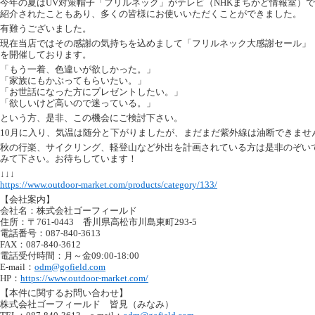
今年の夏はUV対策帽子「フリルネック」がテレビ（NHKまちかど情報室）で
紹介されたこともあり、多くの皆様にお使いいただくことができました。
有難うございました。
現在当店ではその感謝の気持ちを込めまして「フリルネック大感謝セール」
を開催しております。
「もう一着、色違いが欲しかった。」
「家族にもかぶってもらいたい。」
「お世話になった方にプレゼントしたい。」
「欲しいけど高いので迷っている。」
という方、是非、この機会にご検討下さい。
10月に入り、気温は随分と下がりましたが、まだまだ紫外線は油断できませ
秋の行楽、サイクリング、軽登山など外出を計画されている方は是非のぞい
みて下さい。お待ちしています！
↓↓↓
https://www.outdoor-market.com/products/category/133/
【会社案内】
会社名：株式会社ゴーフィールド
住所：〒761-0443 香川県高松市川島東町293-5
電話番号：087-840-3613
FAX：087-840-3612
電話受付時間：月～金09:00-18:00
E-mail：
odm@gofield.com
HP：
https://www.outdoor-market.com/
【本件に関するお問い合わせ】
株式会社ゴーフィールド 皆見（みなみ）