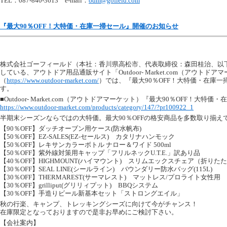
TEL：087-840-3613 e-mail：
odm@gofield.com
『最大90％OFF！大特価・在庫一掃セール』開催のお知らせ
株式会社ゴーフィールド（本社：香川県高松市、代表取締役：森田桂治、以
している、アウトドア用品通販サイト「Outdoor- Market.com（アウトドア
（
https://www.outdoor-market.com/
）では、『最大90％OFF！大特価・在庫
す。
■Outdoor- Market.com（アウトドアマーケット）『最大90％OFF！大特
https://www.outdoor-market.com/products/category/147/?pr100922_1
半期末シーズンならではの大特価。最大90％OFFの格安商品を多数取り揃え
【90％OFF】ダッチオーブン用ケース(防水帆布)
【50％OFF】EZ-SALES(EZ-セールス) カタリナハンモック
【50％OFF】レキサンカラーボトル ナロー＆ワイド 500ml
【50％OFF】紫外線対策用キャップ「フリルネックU.T.E.」訳あり品
【40％OFF】HIGHMOUNT(ハイマウント) スリムエックスチェア（折りた
【30％OFF】SEAL LINE(シールライン) バウンダリー防水バッグ(115L)
【30％OFF】THERMAREST(サーマレスト) マットレス/プロライト女性用
【30％OFF】grilliput(グリリィプット) BBQシステム
【30％OFF】手造りビール新基本セット「ストロングエイル」
秋の行楽、キャンプ、トレッキングシーズに向けて今がチャンス！
在庫限定となっておりますので是非お早めにご検討下さい。
【会社案内】