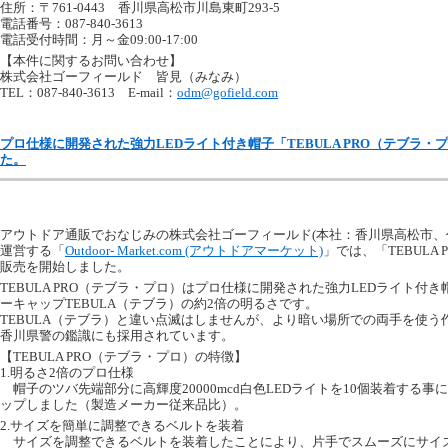
住所：〒761-0443 香川県高松市川島東町293-5
電話番号：087-840-3613
電話受付時間：月～金09:00-17:00
【本件に関するお問い合わせ】
株式会社ゴーフィールド 皆見（みなみ）
TEL：087-840-3613 E-mail：
odm@gofield.com
プロ仕様に開発された強力LEDライト付き帽子「TEBULA PRO（テブラ
た。
アウトドア通販でおなじみの株式会社ゴーフィールド(本社：香川県高松市、
運営する「
Outdoor- Market.com (アウトドアマーケット)
」では、「TEBULA
販売を開始しました。
TEBULA PRO（テブラ・プロ）はプロ仕様に開発された強力LEDライト付
ーキャップTEBULA（テブラ）の約2倍の明るさです。
TEBULA（テブラ）と違い点滅はしませんが、より暗い場所での両手を使う
香川県警の鑑識にも採用されています。
【TEBULA PRO（テブラ・プロ）の特徴】
1.明るさ2倍のプロ仕様
帽子のツバ先端部分に高輝度20000mcd白色LEDライトを10個装着する事
ップしました（製造メーカー従来品比）。
2.サイズを簡単に調整できるベルトを装着
サイズを調整できるベルトを装着したことにより、片手でスムーズにサイ