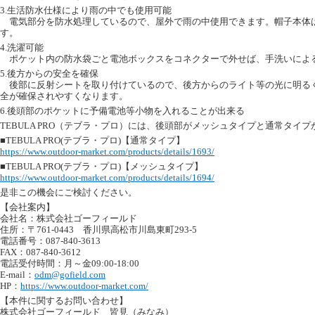
3.生活防水仕様により雨の中でも使用可能
電気部分を防水処理しているので、屋外で雨の中使用できます。帽子本体
す。
4.洗濯可能
ポケット内の防水袋ごと電池ボックスをコネクターで外せば、手洗いによ
5.後方からの安全を確保
後部に反射シートを取り付けているので、後方からのライト等の光に明る
全が確保されやすくなります。
6.後頭部のポケットに予備電池等小物を入れることが出来る
TEBULA PRO（テブラ・プロ）には、後頭部がメッシュタイプと通常タイ
■TEBULA PRO(テブラ・プロ)【通常タイプ】
https://www.outdoor-market.com/products/details/1693/
■TEBULA PRO(テブラ・プロ)【メッシュタイプ】
https://www.outdoor-market.com/products/details/1694/
是非この機会にご検討ください。
【会社案内】
会社名：株式会社ゴーフィールド
住所：〒761-0443 香川県高松市川島東町293-5
電話番号：087-840-3613
FAX：087-840-3612
電話受付時間：月～金09:00-18:00
E-mail：
odm@gofield.com
HP：
https://www.outdoor-market.com/
【本件に関するお問い合わせ】
株式会社ゴーフィールド 皆見（みなみ）