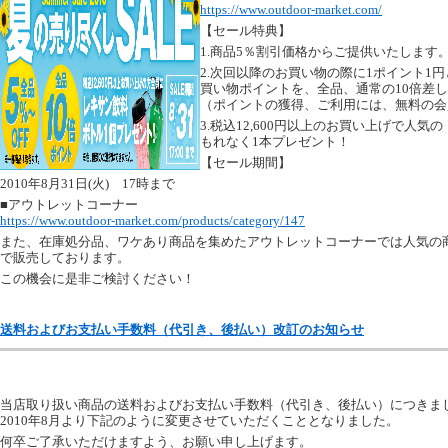
https://www.outdoor-market.com/
【セール特典】
1.商品5％割引価格からご提供いたします
2.次回以降のお買い物の際に1ポイント1
買い物ポイントを、全品、通常の10倍差
（ポイントの獲得、ご利用には、無料の会
3.税込12,600円以上のお買い上げで人
もれなく1本プレゼント！
【セール期間】
2010年8月31日(火) 17時まで
■アウトレットコーナー
https://www.outdoor-market.com/products/category/147
また、在庫処分品、ワケあり商品を集めたアウトレットコーナーでは人気の
で販売しております。
この機会に是非ご検討ください！
送料およびお支払い手数料（代引き、後払い）改訂のお知らせ
当店取り扱い商品の送料およびお支払い手数料（代引き、後払い）につきま
2010年8月より下記のように変更させていただくこととなりました。
何卒ご了承いただけますよう、お願い申し上げます。