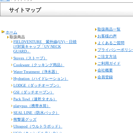
サイトマップ
取扱商品一覧
ホーム
お客様の声
取扱商品
FIELDVENTURE 紫外線(UV)・日焼
よくあるご質問
け対策キャップ「UV NECK
プライバシーポリシ
GUARD」
ご注文方法
Stoves（ストーブ）
ご利用ガイド
Cookware（クッキング用品）
会社概要
Water Treatment（浄水器）
会員登録
Hydration（ハイドレーション）
LODGE（ダッチオーブン）
GSI（ダッチオーブン）
Pack Towl（速乾タオル）
platypus（携帯水筒）
SEAL LINE（防水パック）
熊撃退グッズ
Ultrapod（ウルトラポッド）