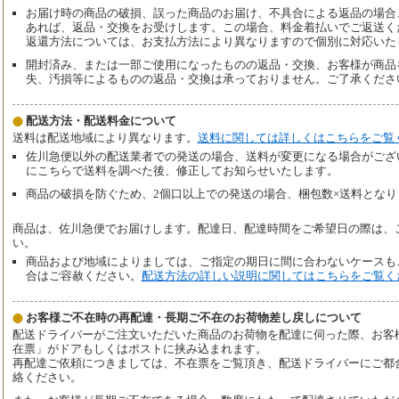
お届け時の商品の破損、誤った商品のお届け、不具合による返品の場合
あれば、返品・交換をお受けします。この場合、料金着払いでご返送く
返還方法については、お支払方法により異なりますので個別に対応いた
開封済み、または一部ご使用になったものの返品・交換、お客様が商品
失、汚損等によるものの返品・交換は承っておりません。ご了承くださ
配送方法・配送料金について
送料は配送地域により異なります。
送料に関しては詳しくはこちらをご覧
佐川急便以外の配送業者での発送の場合、送料が変更になる場合がござ
にこちらで送料を調べた後、修正してお知らせいたします。
商品の破損を防ぐため、2個口以上での発送の場合、梱包数×送料となり
商品は、佐川急便でお届けします。配達日、配達時間をご希望日の際は、
い。
商品および地域によりましては、ご指定の期日に間に合わないケースも
合はご容赦ください。
配送方法の詳しい説明に関してはこちらをご覧く
お客様ご不在時の再配達・長期ご不在のお荷物差し戻しについて
配送ドライバーがご注文いただいた商品のお荷物を配達に伺った際、お客
在票」がドアもしくはポストに挟み込まれます。
再配達ご依頼につきましては、不在票をご覧頂き、配送ドライバーにご都
絡ください。