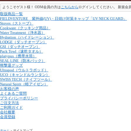
ようこそゲスト様！ ODM会員の方は
こちらから
ログインしてください。 新規会
取扱商品一覧
FIELDVENTURE 紫外線(UV)・日焼け対策キャップ「UV NECK GUARD」
Stoves（ストーブ）
Cookware（クッキング用品）
Water Treatment（浄水器）
Hydration（ハイドレーション）
LODGE（ダッチオーブン）
GSI（ダッチオーブン）
Pack Towl（速乾タオル）
platypus（携帯水筒）
SEAL LINE（防水パック）
熊撃退グッズ
Ultrapod（ウルトラポッド）
UCO（キャンドルランタン）
SWISS TECH（ナイフツール）
Natural Spirit（軽アイゼン）
お客様の声
よくあるご質問
プライバシーポリシー
ご注文方法
ご利用ガイド
会社概要
会員登録
ホーム
» サイトマップ