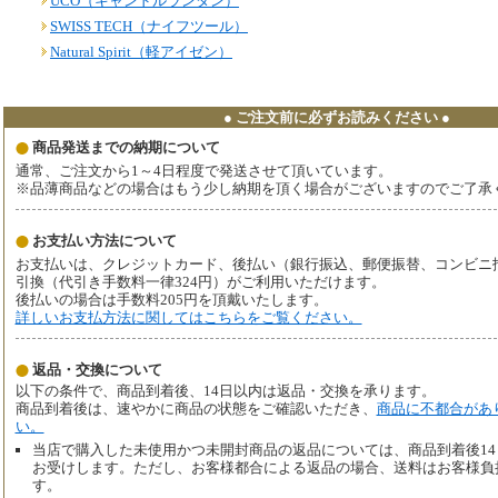
UCO（キャンドルランタン）
SWISS TECH（ナイフツール）
Natural Spirit（軽アイゼン）
● ご注文前に必ずお読みください ●
商品発送までの納期について
通常、ご注文から1～4日程度で発送させて頂いています。
※品薄商品などの場合はもう少し納期を頂く場合がございますのでご了承
お支払い方法について
お支払いは、クレジットカード、後払い（銀行振込、郵便振替、コンビニ払い、
引換（代引き手数料一律324円）がご利用いただけます。
後払いの場合は手数料205円を頂戴いたします。
詳しいお支払方法に関してはこちらをご覧ください。
返品・交換について
以下の条件で、商品到着後、14日以内は返品・交換を承ります。
商品到着後は、速やかに商品の状態をご確認いただき、
商品に不都合があ
い。
当店で購入した未使用かつ未開封商品の返品については、商品到着後1
お受けします。ただし、お客様都合による返品の場合、送料はお客様負
す。