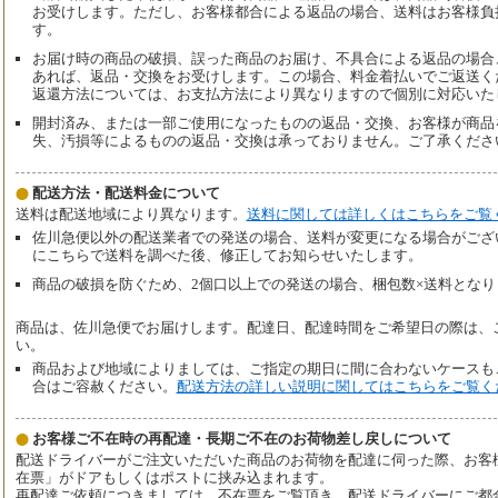
お受けします。ただし、お客様都合による返品の場合、送料はお客様負
す。
お届け時の商品の破損、誤った商品のお届け、不具合による返品の場合
あれば、返品・交換をお受けします。この場合、料金着払いでご返送く
返還方法については、お支払方法により異なりますので個別に対応いた
開封済み、または一部ご使用になったものの返品・交換、お客様が商品
失、汚損等によるものの返品・交換は承っておりません。ご了承くださ
配送方法・配送料金について
送料は配送地域により異なります。
送料に関しては詳しくはこちらをご覧
佐川急便以外の配送業者での発送の場合、送料が変更になる場合がござ
にこちらで送料を調べた後、修正してお知らせいたします。
商品の破損を防ぐため、2個口以上での発送の場合、梱包数×送料となり
商品は、佐川急便でお届けします。配達日、配達時間をご希望日の際は、
い。
商品および地域によりましては、ご指定の期日に間に合わないケースも
合はご容赦ください。
配送方法の詳しい説明に関してはこちらをご覧く
お客様ご不在時の再配達・長期ご不在のお荷物差し戻しについて
配送ドライバーがご注文いただいた商品のお荷物を配達に伺った際、お客
在票」がドアもしくはポストに挟み込まれます。
再配達ご依頼につきましては、不在票をご覧頂き、配送ドライバーにご都