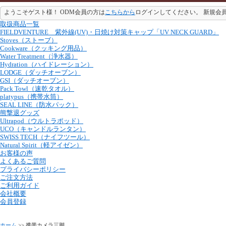
ようこそゲスト様！ ODM会員の方は
こちらから
ログインしてください。 新規会
取扱商品一覧
FIELDVENTURE 紫外線(UV)・日焼け対策キャップ「UV NECK GUARD」
Stoves（ストーブ）
Cookware（クッキング用品）
Water Treatment（浄水器）
Hydration（ハイドレーション）
LODGE（ダッチオーブン）
GSI（ダッチオーブン）
Pack Towl（速乾タオル）
platypus（携帯水筒）
SEAL LINE（防水パック）
熊撃退グッズ
Ultrapod（ウルトラポッド）
UCO（キャンドルランタン）
SWISS TECH（ナイフツール）
Natural Spirit（軽アイゼン）
お客様の声
よくあるご質問
プライバシーポリシー
ご注文方法
ご利用ガイド
会社概要
会員登録
ホーム
>> 携帯カメラ三脚