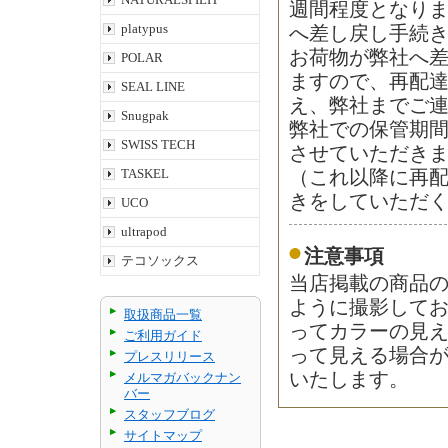
週間程度となり
platypus
へ差し戻し手続
お荷物が弊社へ差
POLAR
ますので、再配
SEAL LINE
え、弊社までご
Snugpak
弊社での保管期
SWISS TECH
させていただき
TASKEL
（これ以降に再
きをしていただ
UCO
ultrapod
注意事項
テコソックス
当店掲載の商品
ように撮影して
取扱商品一覧
ってカラーの見
ご利用ガイド
って見える場合
プレスリリース
いたします。
メルマガバックナン
バー
スタッフブログ
サイトマップ