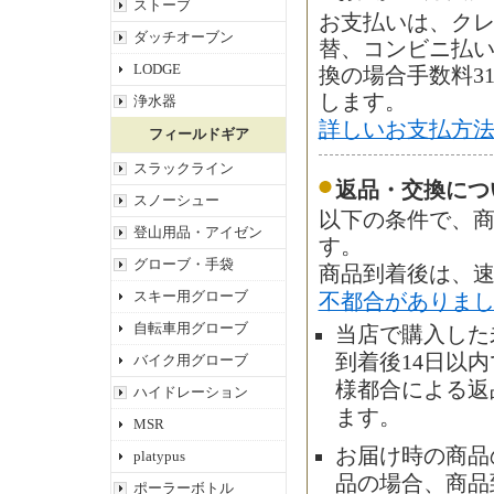
ストーブ
お支払いは、ク
ダッチオーブン
替、コンビニ払
LODGE
換の場合手数料3
します。
浄水器
詳しいお支払方
フィールドギア
スラックライン
返品・交換につ
スノーシュー
以下の条件で、商
登山用品・アイゼン
す。
グローブ・手袋
商品到着後は、
スキー用グローブ
不都合がありま
自転車用グローブ
当店で購入した
到着後14日以
バイク用グローブ
様都合による返
ハイドレーション
ます。
MSR
お届け時の商品
platypus
品の場合、商品
ポーラーボトル