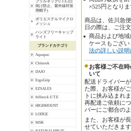
フリルネックU.T.E.(日
×525円となり
焼け防止、紫外線対策
用帽子)
ポリエステルマイクロ
商品は、佐川急
メッシュ
日の際は、ご注
ハンズフリーキャップ
商品および地域
ライト
ケースもござい
ブランドカテゴリ
法の詳しい説明
Aquapac
Chinook
お客様ご不在時
DAJO
いて
ErgoGrip
配送ドライバー
た際、お客様が
EZSALES
トに挟み込まれ
frillneck U.T.E
再配達ご依頼に
HIGHMOUNT
バーにご都合の
LODGE
また、お客様が
MSR
せていただきます
NATURALSPILIT