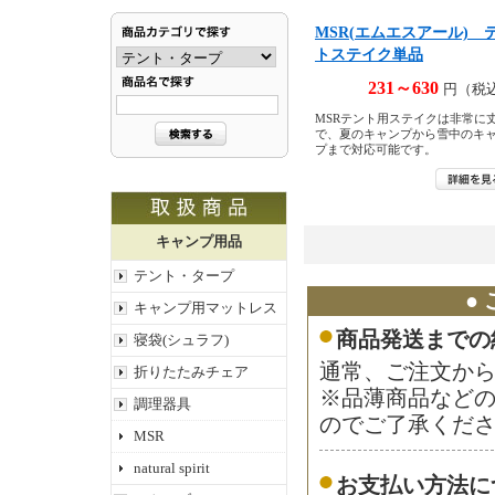
MSR(エムエスアール) 
トステイク単品
231～630
円（税
MSRテント用ステイクは非常に
で、夏のキャンプから雪中のキ
プまで対応可能です。
キャンプ用品
テント・タープ
●
キャンプ用マットレス
商品発送までの
寝袋(シュラフ)
通常、ご注文から
折りたたみチェア
※品薄商品など
調理器具
のでご了承くだ
MSR
natural spirit
お支払い方法に