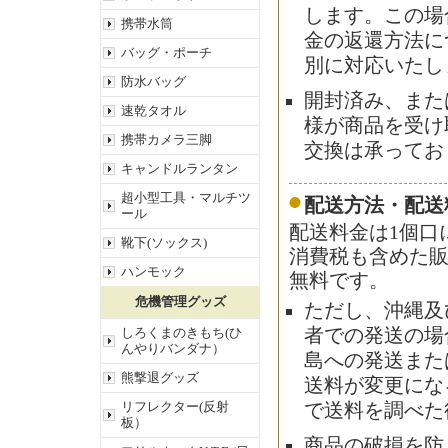
します。この場
携帯水筒
金の返還方法に
バッグ・ポーチ
別に対応いたし
防水バッグ
開封済み、また
速乾タオル
様が商品を受け
携帯カメラ三脚
交換は承ってお
キャンドルランタン
超小型工具・マルチツ
配送方法・配送
ール
配送料金は1個口
靴下(ソックス)
消費税も含めた販
ハンモック
無料です。
危機管理グッズ
ただし、沖縄及
者での発送の場合
しろくまのきもち(ひ
んやりバンダナ）
島への発送また
熊撃退グッズ
送料が変更にな
リフレクター(反射
で送料を調べた
板）
商品の破損を防