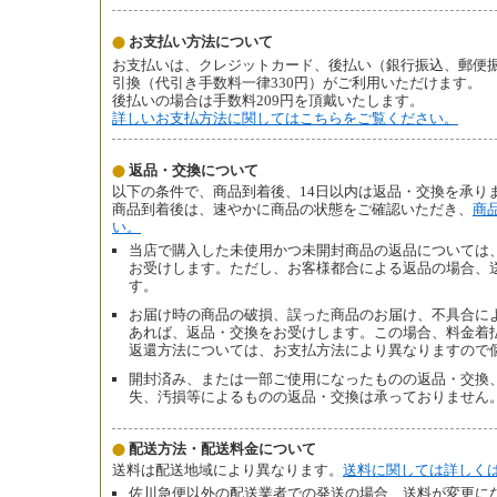
お支払い方法について
お支払いは、クレジットカード、後払い（銀行振込、郵便振替、
引換（代引き手数料一律330円）がご利用いただけます。
後払いの場合は手数料209円を頂戴いたします。
詳しいお支払方法に関してはこちらをご覧ください。
返品・交換について
以下の条件で、商品到着後、14日以内は返品・交換を承り
商品到着後は、速やかに商品の状態をご確認いただき、
商
い。
当店で購入した未使用かつ未開封商品の返品については、
お受けします。ただし、お客様都合による返品の場合、
す。
お届け時の商品の破損、誤った商品のお届け、不具合によ
あれば、返品・交換をお受けします。この場合、料金着
返還方法については、お支払方法により異なりますので
開封済み、または一部ご使用になったものの返品・交換
失、汚損等によるものの返品・交換は承っておりません
配送方法・配送料金について
送料は配送地域により異なります。
送料に関しては詳しく
佐川急便以外の配送業者での発送の場合、送料が変更に