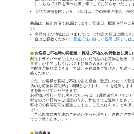
にこちらで送料を調べた後、修正してお知らせいたしま
商品の破損を防ぐため、2個口以上での発送の場合、梱包
商品は、佐川急便でお届けします。配達日、配達時間をご
い。
商品および地域によりましては、ご指定の期日に間に合
合はご容赦ください。
配送方法の詳しい説明に関しては
お客様ご不在時の再配達・長期ご不在のお荷物差し戻し
配送ドライバーがご注文いただいた商品のお荷物を配達に
在票」がドアもしくはポストに挟み込まれます。
再配達ご依頼につきましては、不在票をご覧頂き、配送ド
絡ください。
また、お客様が長期ご不在である場合、数度にわたって配
所のお荷物保管期限は1週間となります。これを超過しま
きを取らせていただきます。
お荷物が弊社へ差し戻されてからは、1週間保管させてい
都合のよい日時をご指定のうえ、弊社までご連絡ください
弊社での保管期間を超過しますと、ご注文はキャンセル扱
さい。
（これ以降に再配達のご依頼があった場合も、再度ご注文
でご了承ください。）
注意事項