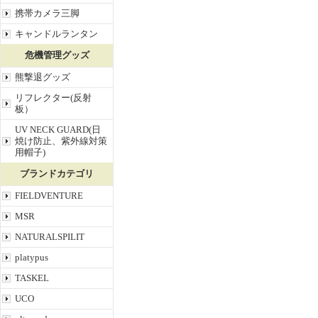
携帯カメラ三脚
キャンドルランタン
危機管理グッズ
熊撃退グッズ
リフレクター(反射
板）
UV NECK GUARD(日
焼け防止、紫外線対策
用帽子)
ブランドカテゴリ
FIELDVENTURE
MSR
NATURALSPILIT
platypus
TASKEL
UCO