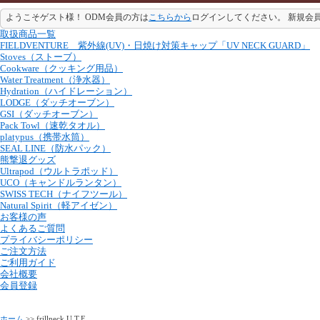
ようこそゲスト様！ ODM会員の方は
こちらから
ログインしてください。 新規会
取扱商品一覧
FIELDVENTURE 紫外線(UV)・日焼け対策キャップ「UV NECK GUARD」
Stoves（ストーブ）
Cookware（クッキング用品）
Water Treatment（浄水器）
Hydration（ハイドレーション）
LODGE（ダッチオーブン）
GSI（ダッチオーブン）
Pack Towl（速乾タオル）
platypus（携帯水筒）
SEAL LINE（防水パック）
熊撃退グッズ
Ultrapod（ウルトラポッド）
UCO（キャンドルランタン）
SWISS TECH（ナイフツール）
Natural Spirit（軽アイゼン）
お客様の声
よくあるご質問
プライバシーポリシー
ご注文方法
ご利用ガイド
会社概要
会員登録
ホーム
>> frillneck U.T.E