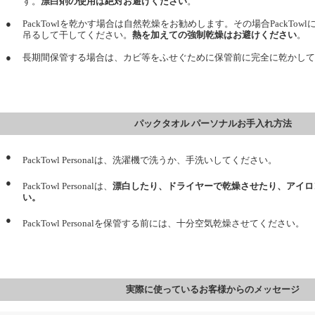
す。
漂白剤の使用は絶対お避けください
。
●
PackTowlを乾かす場合は自然乾燥をお勧めします。その場合PackTo
吊るして干してください。
熱を加えての強制乾燥はお避けください
。
●
長期間保管する場合は、カビ等をふせぐために保管前に完全に乾かして
パックタオル パーソナルお手入れ方法
●
PackTowl Personalは、洗濯機で洗うか、手洗いしてください。
●
PackTowl Personalは、
漂白したり、ドライヤーで乾燥させたり、アイロ
い。
●
PackTowl Personalを保管する前には、十分空気乾燥させてください。
実際に使っているお客様からのメッセージ