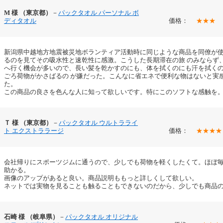
M 様 （東京都）
－
パックタオル パーソナル ボ
ディタオル
価格：
★★★
新潟県中越地方地震被災地ボランティア活動時に同じような商品を同僚が
るのを見てその吸水性と速乾性に感激。こうした長期滞在の旅 のみならず
へ行く機会が多いので、長い髪を乾かすのにも、体を拭くのにも汗を拭く
ごろ荷物がかさばるの が嫌だった。こんなに省エネで便利な物はないと実
た。
この商品の良さを色んな人に知って欲しいです。特にこのソフトな感触を
Ｔ 様 （東京都）
－
パックタオル ウルトラライ
ト エクストララージ
価格：
★★★★
会社帰りにスポーツジムに通うので、少しでも荷物を軽くしたくて。ほぼ
助かる。
画像のアップがあると良い。商品説明ももっと詳しくして欲しい。
ネットでは実物を見ることも触ることもできないのだから、少しでも商品
石崎 様 （岐阜県）
－
パックタオル オリジナル