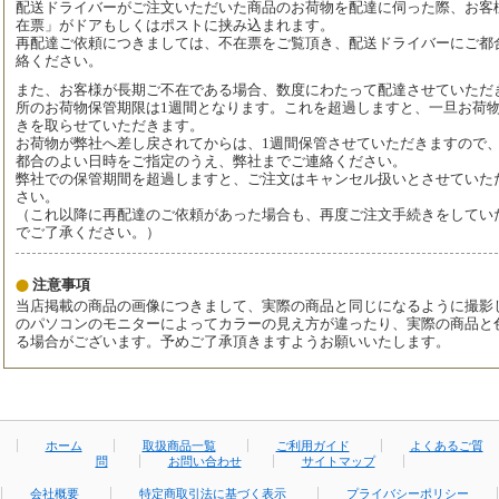
配送ドライバーがご注文いただいた商品のお荷物を配達に伺った際、お客
在票」がドアもしくはポストに挟み込まれます。
再配達ご依頼につきましては、不在票をご覧頂き、配送ドライバーにご都
絡ください。
また、お客様が長期ご不在である場合、数度にわたって配達させていただ
所のお荷物保管期限は1週間となります。これを超過しますと、一旦お荷
きを取らせていただきます。
お荷物が弊社へ差し戻されてからは、1週間保管させていただきますので
都合のよい日時をご指定のうえ、弊社までご連絡ください。
弊社での保管期間を超過しますと、ご注文はキャンセル扱いとさせていた
さい。
（これ以降に再配達のご依頼があった場合も、再度ご注文手続きをしてい
でご了承ください。）
注意事項
当店掲載の商品の画像につきまして、実際の商品と同じになるように撮影
のパソコンのモニターによってカラーの見え方が違ったり、実際の商品と
る場合がございます。予めご了承頂きますようお願いいたします。
ホーム
取扱商品一覧
ご利用ガイド
よくあるご質
問
お問い合わせ
サイトマップ
会社概要
特定商取引法に基づく表示
プライバシーポリシー