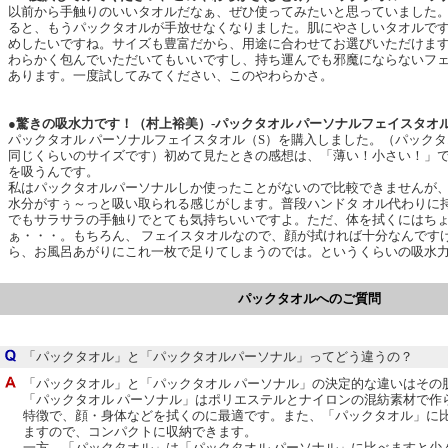
以前から手触りのいいタオルだなぁ、ぜひ使ってみたいと思っていました
ると、もうパックタオルが手放せなくなりました。肌にやさしいタオルで
めしたいですね。サイズも豊富だから、用途に合わせてお選びいただけま
わらかく包んでいただいてもいいですし、持ち運んでも邪魔にならないフェ
あります。一度試してみてください、このやわらかさ。
●驚きの吸水力です！（村上裕美）-パックタオル パーソナルフェイスタオ
パックタオル パーソナルフェイスタオル（S）を購入しました。（パック
同じくらいのサイズです）初めて見たときの感想は、「薄い！小さい！」
を吸うんです。
私はパックタオルパーソナルしか使ったことがないので比較できませんが
水分がすぅ～っと吸い取られる感じがします。普段ハンドタ オル代わりに
でもサラサラの手触りでとても気持ちいいですよ。ただ、体を拭くにはち
ぁ・・・。もちろん、 フェイスタオルなので、顔が拭ければ十分なんです
ら、お風呂あがりにこれ一枚で足りてしまうのでは。というくらいの吸水力
パックタオルへのご質問
「パックタオル」と「パックタオルパーソナル」ってどう違うの？
「パックタオル」と「パックタオル パーソナル」の決定的な違いはその
「パックタオル パーソナル」はポリエステルとナイロンの混紡素材で作
特徴で、顔・身体などを拭くのに最適です。また、「パックタオル」に
ますので、コンパクトに収納できます。
一方、「パックタオル」は「パックタオル パーソナル」に比べますと少