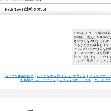
Pack Towl [速乾タオル]
100%ビスコース製の吸
多目的に使えるタオルで
さの水分を吸収するため
でもまだまだ吸収します
でその約90%の水分を放
す。メンテナンスも簡単
触りになります。アウト
ミング、旅行、キッチン
パックタオルの秘密
｜
パックタオル 取り扱い・使用方法
｜
パックタオル 
お客様からのメッセージ
｜
スタッフも使ってます
｜
パックタオ