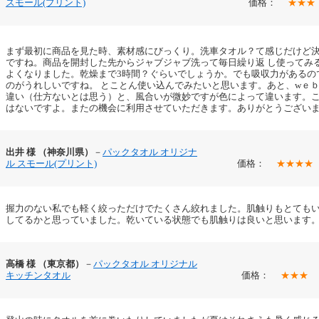
スモール(プリント)
価格：
★★★
まず最初に商品を見た時、素材感にびっくり。洗車タオル？て感じだけど
ですね。商品を開封した先からジャブジャブ洗って毎日繰り返 し使ってみ
よくなりました。乾燥まで3時間？ぐらいでしょうか。でも吸収力があるの
のがうれしいですね。 とことん使い込んでみたいと思います。あと、wｅ
違い（仕方ないとは思う）と、風合いが微妙ですが色によって違います。こ
はないですよ。またの機会に利用させていただきます。ありがとうござい
出井 様 （神奈川県）
－
パックタオル オリジナ
ル スモール(プリント)
価格：
★★★★
握力のない私でも軽く絞っただけでたくさん絞れました。肌触りもとても
してるかと思っていました。乾いている状態でも肌触りは良いと思いま
高橋 様 （東京都）
－
パックタオル オリジナル
キッチンタオル
価格：
★★★