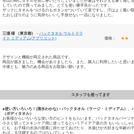
登山の時にタオルを首に巻いたりしていましたが夏はそれさえも暑く感じ
していたので買ってみました。とても使い勝手良かったです。
ザックにタオルをつけるのもボタンがついていて楽ですし、汗はよく吸い
たおしぼりのように気持ちいいし手放せない一品になりました。
三浦 様 （東京都）
－
パックタオル ウルトララ
イト ミディアム(アプリコット)
価格：
★★
デザインと機能が両立された商品です。
商品が届きました。機会がありましたら、また、購入に利用したいと思い
今後とも、魅力のある商品をお取扱い願います。
スタッフも使ってます
●使い方いろいろ！(清水わかな)－パックタオル（ラージ・ミディアム）、
（ボディタオル）
お客様からいろいろな使い方のヒントをもらいます。パックタオルパーソ
小さく切ってスキンケア用に使ってるというアイデア派の方 もいらっしゃ
にも、お子様の水泳の授業に持たせてあげたり、水遊びが大好きな年齢の
れば、大活躍するの ではないでしょうか。