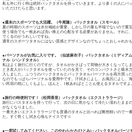
私も外に行く時は絶対パックタオルを持っていきます。より多くの人にパ
いただけたらと思います。
●週末のスポーツでも大活躍。（牛尾隆）-パックタオル（スモール）
夏の時期のスポーツは水分補給が重要。しかし汗の量も半端でないので重
使う場合でも一枚あれば洗い換えの心配をする必要がありません。それに
でくるのがうれしいですね。
通常のスポーツタオルにはない質感とデザインなのでちょっとおしゃれか
●パーソナルがお気に入りです。（仙波麻衣子）-パックタオル（ミディア
ナル（ハンドタオル）
私はよく旅行に行くのですが、タオルがかさばって荷物が大きくなってし
とき友人がパックタオルを使っていたのを見て、そのコンパクトさと吸水
入しました。ふつうのパックタオルとパックタオルパーソナルを両方買っ
なのでもっぱらパーソナルを愛用中です。汗拭きによし、お風呂によし、
い民宿の枕にしくもよし。ほんと、1枚あればとことん使えるタオルですよ
●旅行の時便利です！（松岡香里）-パックタオル（エクストララージ）
旅行にバスタオルを持って行って、次の日に乾かなくて冷たい濡れたまま
がなくなりました。
一番大きいエクストララージでも普通のタオルと比べれば断然軽いので一
た。すぐ乾くし拭き心地もナイスです☆
●一度試してみてください、このやわらかさ(ひとみ)－パックタオルパーソ