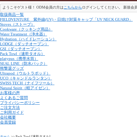
ようこそゲスト様！ ODM会員の方は
こちらから
ログインしてください。 新規会
取扱商品一覧
FIELDVENTURE 紫外線(UV)・日焼け対策キャップ「UV NECK GUARD」
Stoves（ストーブ）
Cookware（クッキング用品）
Water Treatment（浄水器）
Hydration（ハイドレーション）
LODGE（ダッチオーブン）
GSI（ダッチオーブン）
Pack Towl（速乾タオル）
platypus（携帯水筒）
SEAL LINE（防水パック）
熊撃退グッズ
Ultrapod（ウルトラポッド）
UCO（キャンドルランタン）
SWISS TECH（ナイフツール）
Natural Spirit（軽アイゼン）
お客様の声
よくあるご質問
プライバシーポリシー
ご注文方法
ご利用ガイド
会社概要
会員登録
ホーム
>> Pack Towl [速乾タオル]