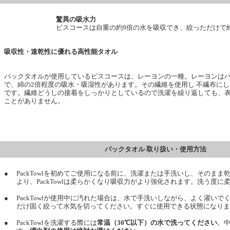
驚異の吸水力
ビスコースは自重の約9倍の水を吸収でき、絞っただけで約
吸収性・速乾性に優れる高性能タオル
パックタオルが使用しているビスコースは、レーヨンの一種。レーヨンは
で、綿の2倍程度の吸水・吸湿性があります。その繊維を使用し 不繊布に
です。繊維どうしの接着をしっかりとしているので洗濯を繰り返しても、
ことがありません。
パックタオル 取り扱い・使用方法
●
PackTowlを初めてご使用になる前に、洗濯または手洗いし、そのま
より、PackTowlは柔らかくなり吸収力がより強化されます。洗う度に
●
PackTowlが使用中に汚れた場合は、水で手洗いしながら、よく濯い
だけ固く絞って水気を切ってください。すぐに使用できる状態になりま
●
PackTowlを洗濯する際には
常温（30℃以下）の水で洗ってください
。