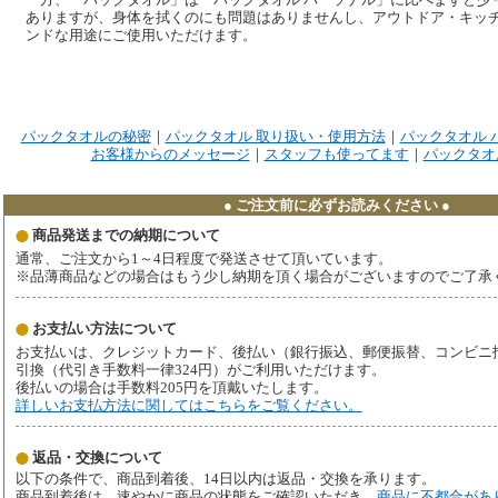
ありますが、身体を拭くのにも問題はありませんし、アウトドア・キッ
ンドな用途にご使用いただけます。
パックタオルの秘密
｜
パックタオル 取り扱い・使用方法
｜
パックタオル 
お客様からのメッセージ
｜
スタッフも使ってます
｜
パックタオ
● ご注文前に必ずお読みください ●
商品発送までの納期について
通常、ご注文から1～4日程度で発送させて頂いています。
※品薄商品などの場合はもう少し納期を頂く場合がございますのでご了承
お支払い方法について
お支払いは、クレジットカード、後払い（銀行振込、郵便振替、コンビニ払い、
引換（代引き手数料一律324円）がご利用いただけます。
後払いの場合は手数料205円を頂戴いたします。
詳しいお支払方法に関してはこちらをご覧ください。
返品・交換について
以下の条件で、商品到着後、14日以内は返品・交換を承ります。
商品到着後は、速やかに商品の状態をご確認いただき、
商品に不都合があ