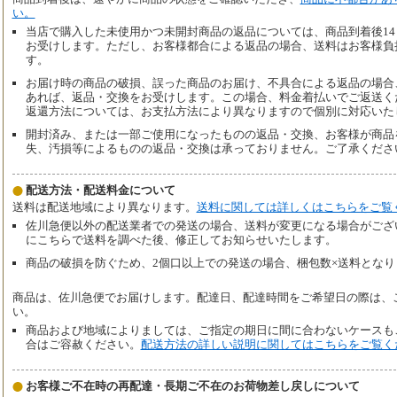
い。
当店で購入した未使用かつ未開封商品の返品については、商品到着後1
お受けします。ただし、お客様都合による返品の場合、送料はお客様負
す。
お届け時の商品の破損、誤った商品のお届け、不具合による返品の場合
あれば、返品・交換をお受けします。この場合、料金着払いでご返送く
返還方法については、お支払方法により異なりますので個別に対応いた
開封済み、または一部ご使用になったものの返品・交換、お客様が商品
失、汚損等によるものの返品・交換は承っておりません。ご了承くださ
配送方法・配送料金について
送料は配送地域により異なります。
送料に関しては詳しくはこちらをご覧
佐川急便以外の配送業者での発送の場合、送料が変更になる場合がござ
にこちらで送料を調べた後、修正してお知らせいたします。
商品の破損を防ぐため、2個口以上での発送の場合、梱包数×送料となり
商品は、佐川急便でお届けします。配達日、配達時間をご希望日の際は、
い。
商品および地域によりましては、ご指定の期日に間に合わないケースも
合はご容赦ください。
配送方法の詳しい説明に関してはこちらをご覧く
お客様ご不在時の再配達・長期ご不在のお荷物差し戻しについて