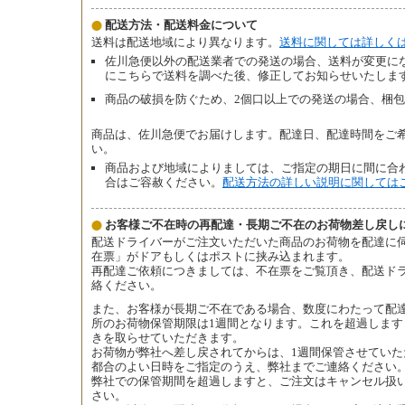
配送方法・配送料金について
送料は配送地域により異なります。
送料に関しては詳しく
佐川急便以外の配送業者での発送の場合、送料が変更に
にこちらで送料を調べた後、修正してお知らせいたしま
商品の破損を防ぐため、2個口以上での発送の場合、梱包
商品は、佐川急便でお届けします。配達日、配達時間をご
い。
商品および地域によりましては、ご指定の期日に間に合
合はご容赦ください。
配送方法の詳しい説明に関しては
お客様ご不在時の再配達・長期ご不在のお荷物差し戻し
配送ドライバーがご注文いただいた商品のお荷物を配達に
在票」がドアもしくはポストに挟み込まれます。
再配達ご依頼につきましては、不在票をご覧頂き、配送ド
絡ください。
また、お客様が長期ご不在である場合、数度にわたって配
所のお荷物保管期限は1週間となります。これを超過しま
きを取らせていただきます。
お荷物が弊社へ差し戻されてからは、1週間保管させてい
都合のよい日時をご指定のうえ、弊社までご連絡ください
弊社での保管期間を超過しますと、ご注文はキャンセル扱
さい。