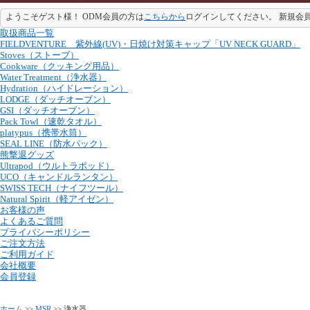
ようこそゲスト様！ ODM会員の方は
こちらから
ログインしてください。 新規会
取扱商品一覧
FIELDVENTURE 紫外線(UV)・日焼け対策キャップ「UV NECK GUARD」
Stoves（ストーブ）
Cookware（クッキング用品）
Water Treatment（浄水器）
Hydration（ハイドレーション）
LODGE（ダッチオーブン）
GSI（ダッチオーブン）
Pack Towl（速乾タオル）
platypus（携帯水筒）
SEAL LINE（防水パック）
熊撃退グッズ
Ultrapod（ウルトラポッド）
UCO（キャンドルランタン）
SWISS TECH（ナイフツール）
Natural Spirit（軽アイゼン）
お客様の声
よくあるご質問
プライバシーポリシー
ご注文方法
ご利用ガイド
会社概要
会員登録
ホーム
>>
MSR
>> 浄水器