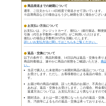
商品発送までの納期について
通常、ご注文から1～4日程度で発送させて頂いています。
※品薄商品などの場合はもう少し納期を頂く場合がござい
お支払い方法について
お支払いは、クレジットカード、後払い（銀行振込、郵便振替、
引換（代引き手数料一律324円）がご利用いただけます。
後払いの場合は手数料205円を頂戴いたします。
詳しいお支払方法に関してはこちらをご覧ください。
返品・交換について
以下の条件で、商品到着後、14日以内は返品・交換を承り
商品到着後は、速やかに商品の状態をご確認いただき、
商
い。
当店で購入した未使用かつ未開封商品の返品については、
お受けします。ただし、お客様都合による返品の場合、
す。
お届け時の商品の破損、誤った商品のお届け、不具合によ
あれば、返品・交換をお受けします。この場合、料金着
返還方法については、お支払方法により異なりますので
開封済み、または一部ご使用になったものの返品・交換
失、汚損等によるものの返品・交換は承っておりません