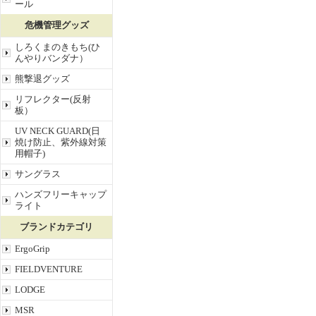
ール
危機管理グッズ
しろくまのきもち(ひ
んやりバンダナ）
熊撃退グッズ
リフレクター(反射
板）
UV NECK GUARD(日
焼け防止、紫外線対策
用帽子)
サングラス
ハンズフリーキャップ
ライト
ブランドカテゴリ
ErgoGrip
FIELDVENTURE
LODGE
MSR