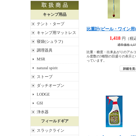
キャンプ用品
テント・タープ
比重計(ビール・ワイン用
キャンプ用マットレス
1,418
円（税
寝袋(シュラフ)
通常価格 1,57
調理器具
比重・糖度・出来あがりのアル
ル度数の3種類の目盛りの表示と
MSR
っています。
natural spirit
ストーブ
ダッチオーブン
LODGE
GSI
浄水器
フィールドギア
スラックライン