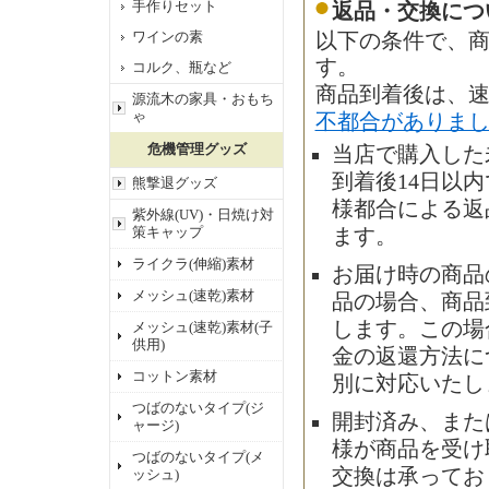
手作りセット
返品・交換につ
ワインの素
以下の条件で、商
す。
コルク、瓶など
商品到着後は、
源流木の家具・おもち
ゃ
不都合がありま
危機管理グッズ
当店で購入した
到着後14日以
熊撃退グッズ
様都合による返
紫外線(UV)・日焼け対
策キャップ
ます。
ライクラ(伸縮)素材
お届け時の商品
メッシュ(速乾)素材
品の場合、商品
します。この場
メッシュ(速乾)素材(子
供用)
金の返還方法に
コットン素材
別に対応いたし
つばのないタイプ(ジ
開封済み、また
ャージ)
様が商品を受け
つばのないタイプ(メ
交換は承ってお
ッシュ)