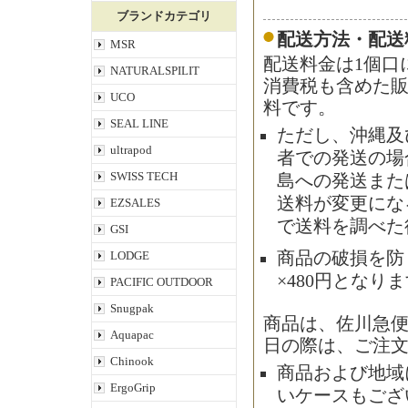
ブランドカテゴリ
配送方法・配送
MSR
配送料金は1個口
NATURALSPILIT
消費税も含めた販
UCO
料です。
SEAL LINE
ただし、沖縄及
ultrapod
者での発送の場合
SWISS TECH
島への発送また
送料が変更にな
EZSALES
で送料を調べた
GSI
商品の破損を防
LODGE
×480円となり
PACIFIC OUTDOOR
Snugpak
商品は、佐川急
Aquapac
日の際は、ご注
Chinook
商品および地域
ErgoGrip
いケースもござ