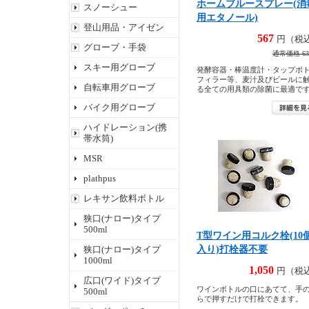
ホームブルースプレー(消
スノーシュー
用エタノール)
登山用品・アイゼン
567
円（税
グローブ・手袋
通常価格 63
スキー用グローブ
発酵容器・棒温度計・タップボ
フィラー等、麦汁及びビールに
自転車用グローブ
る全ての用具類の除菌に最適で
バイク用グローブ
ハイドレーション(携
帯水筒)
MSR
plathpus
レキサン飲料ボトル
狭口(ナロー)タイプ
500ml
T型ワイン用コルク栓(10
入り)打栓器不要
狭口(ナロー)タイプ
1000ml
1,050
円（税
広口(ワイド)タイプ
ワインボトルの口にあてて、手
500ml
らで押すだけで打栓できます。