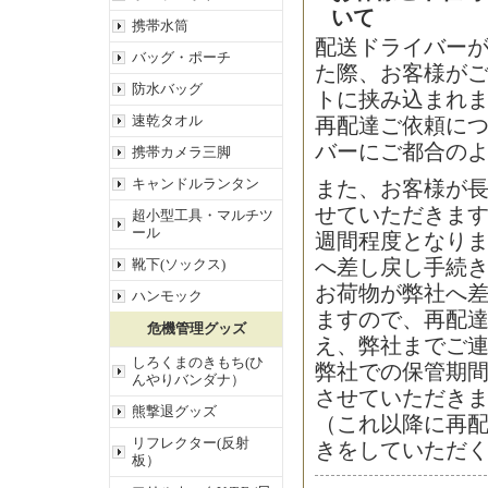
いて
携帯水筒
配送ドライバー
バッグ・ポーチ
た際、お客様が
防水バッグ
トに挟み込まれ
速乾タオル
再配達ご依頼に
バーにご都合の
携帯カメラ三脚
キャンドルランタン
また、お客様が
せていただきます
超小型工具・マルチツ
ール
週間程度となり
へ差し戻し手続
靴下(ソックス)
お荷物が弊社へ差
ハンモック
ますので、再配
危機管理グッズ
え、弊社までご
しろくまのきもち(ひ
弊社での保管期
んやりバンダナ）
させていただき
熊撃退グッズ
（これ以降に再
リフレクター(反射
きをしていただ
板）