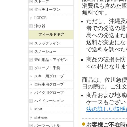
ストーブ
消費税も含めた販
ダッチオーブン
無料です。
LODGE
ただし、沖縄及
浄水器
者での発送の場合
島への発送また
フィールドギア
送料が変更にな
スラックライン
で送料を調べた
スノーシュー
商品の破損を防
登山用品・アイゼン
×525円となり
グローブ・手袋
スキー用グローブ
商品は、佐川急
自転車用グローブ
日の際は、ご注
バイク用グローブ
商品および地域
ハイドレーション
ケースもござい
法の詳しい説明
MSR
platypus
お客様ご不在時
ポーラーボトル