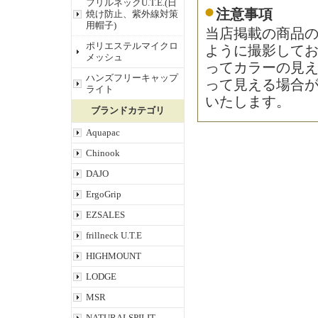
フリルネックU.T.E.(日
注意事項
焼け防止、紫外線対策
用帽子)
当店掲載の商品
ポリエステルマイクロ
ように撮影して
メッシュ
ってカラーの見
ハンズフリーキャップ
って見える場合
ライト
いたします。
ブランドカテゴリ
Aquapac
Chinook
DAJO
ErgoGrip
EZSALES
frillneck U.T.E
HIGHMOUNT
LODGE
MSR
NATURALSPILIT