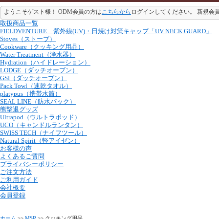
ようこそゲスト様！ ODM会員の方は
こちらから
ログインしてください。 新規会
取扱商品一覧
FIELDVENTURE 紫外線(UV)・日焼け対策キャップ「UV NECK GUARD」
Stoves（ストーブ）
Cookware（クッキング用品）
Water Treatment（浄水器）
Hydration（ハイドレーション）
LODGE（ダッチオーブン）
GSI（ダッチオーブン）
Pack Towl（速乾タオル）
platypus（携帯水筒）
SEAL LINE（防水パック）
熊撃退グッズ
Ultrapod（ウルトラポッド）
UCO（キャンドルランタン）
SWISS TECH（ナイフツール）
Natural Spirit（軽アイゼン）
お客様の声
よくあるご質問
プライバシーポリシー
ご注文方法
ご利用ガイド
会社概要
会員登録
ホーム
>>
MSR
>> クッキング用品