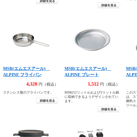
MSR(エムエスアール)
MSR(エムエスアール)
MS
ALPINE フライパン
ALPINE プレート
ALP
4,320
1,512
円（税込）
円（税込）
ステンレス製のフライパンです。
MSRの2リットルおよび3リットル鍋
このス
に収納できるようデザインされてい
は、ス
ます。
燃料ス
ツール