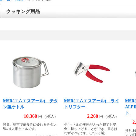
クッキング用品
MSR(エムエスアール) チタ
MSR(エムエスアール) ライ
MS
ン製ケトル
トリフター
ALP
ト
10,368
2,268
円（税込）
円（税込）
2
軽量、堅牢で耐食性に優れるチタン
4リットルの液体が入った鍋でも安
製の1人用ケトルです。
全に持ち上げることができ、重さは
持ち上
わずか28gです。(アルミ製)
ンジ式