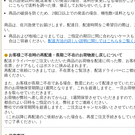
佐川急便以外の配送業者での発送の場合、送料が変更になる場合がござ
にこちらで送料を調べた後、修正してお知らせいたします。
商品の破損を防ぐため、2個口以上での発送の場合、梱包数×送料となり
商品は、佐川急便でお届けします。配達日、配達時間をご希望日の際は、
い。
商品および地域によりましては、ご指定の期日に間に合わないケースも
合はご容赦ください。
配送方法の詳しい説明に関してはこちらをご覧く
お客様ご不在時の再配達・長期ご不在のお荷物差し戻しについて
配送ドライバーがご注文いただいた商品のお荷物を配達に伺った際、お客
在票」がドアもしくはポストに挟み込まれます。
再配達ご依頼につきましては、不在票をご覧頂き、配送ドライバーにご都
絡ください。
また、お客様が長期ご不在である場合、数度にわたって配達させていただ
所のお荷物保管期限は1週間となります。これを超過しますと、一旦お荷
きを取らせていただきます。
お荷物が弊社へ差し戻されてからは、1週間保管させていただきますので
都合のよい日時をご指定のうえ、弊社までご連絡ください。
弊社での保管期間を超過しますと、ご注文はキャンセル扱いとさせていた
さい。
（これ以降に再配達のご依頼があった場合も、再度ご注文手続きをしてい
でご了承ください。）