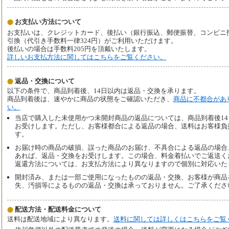
お支払い方法について
お支払いは、クレジットカード、後払い（銀行振込、郵便振替、コンビニ払い、
引換（代引き手数料一律324円）がご利用いただけます。
後払いの場合は手数料205円を頂戴いたします。
詳しいお支払方法に関してはこちらをご覧ください。
返品・交換について
以下の条件で、商品到着後、14日以内は返品・交換を承ります。
商品到着後は、速やかに商品の状態をご確認いただき、
商品に不都合があ
い。
当店で購入した未使用かつ未開封商品の返品については、商品到着後1
お受けします。ただし、お客様都合による返品の場合、送料はお客様負
す。
お届け時の商品の破損、誤った商品のお届け、不具合による返品の場合
あれば、返品・交換をお受けします。この場合、料金着払いでご返送く
返還方法については、お支払方法により異なりますので個別に対応いた
開封済み、または一部ご使用になったものの返品・交換、お客様が商品
失、汚損等によるものの返品・交換は承っておりません。ご了承くださ
配送方法・配送料金について
送料は配送地域により異なります。
送料に関しては詳しくはこちらをご覧