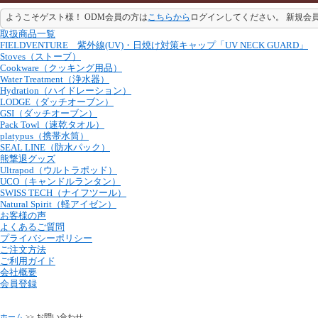
ようこそゲスト様！ ODM会員の方は
こちらから
ログインしてください。 新規会
取扱商品一覧
FIELDVENTURE 紫外線(UV)・日焼け対策キャップ「UV NECK GUARD」
Stoves（ストーブ）
Cookware（クッキング用品）
Water Treatment（浄水器）
Hydration（ハイドレーション）
LODGE（ダッチオーブン）
GSI（ダッチオーブン）
Pack Towl（速乾タオル）
platypus（携帯水筒）
SEAL LINE（防水パック）
熊撃退グッズ
Ultrapod（ウルトラポッド）
UCO（キャンドルランタン）
SWISS TECH（ナイフツール）
Natural Spirit（軽アイゼン）
お客様の声
よくあるご質問
プライバシーポリシー
ご注文方法
ご利用ガイド
会社概要
会員登録
ホーム
>> お問い合わせ