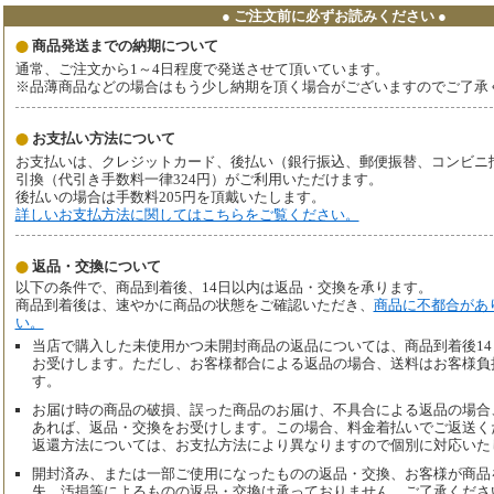
● ご注文前に必ずお読みください ●
商品発送までの納期について
通常、ご注文から1～4日程度で発送させて頂いています。
※品薄商品などの場合はもう少し納期を頂く場合がございますのでご了承
お支払い方法について
お支払いは、クレジットカード、後払い（銀行振込、郵便振替、コンビニ払い、
引換（代引き手数料一律324円）がご利用いただけます。
後払いの場合は手数料205円を頂戴いたします。
詳しいお支払方法に関してはこちらをご覧ください。
返品・交換について
以下の条件で、商品到着後、14日以内は返品・交換を承ります。
商品到着後は、速やかに商品の状態をご確認いただき、
商品に不都合があ
い。
当店で購入した未使用かつ未開封商品の返品については、商品到着後1
お受けします。ただし、お客様都合による返品の場合、送料はお客様負
す。
お届け時の商品の破損、誤った商品のお届け、不具合による返品の場合
あれば、返品・交換をお受けします。この場合、料金着払いでご返送く
返還方法については、お支払方法により異なりますので個別に対応いた
開封済み、または一部ご使用になったものの返品・交換、お客様が商品
失、汚損等によるものの返品・交換は承っておりません。ご了承くださ