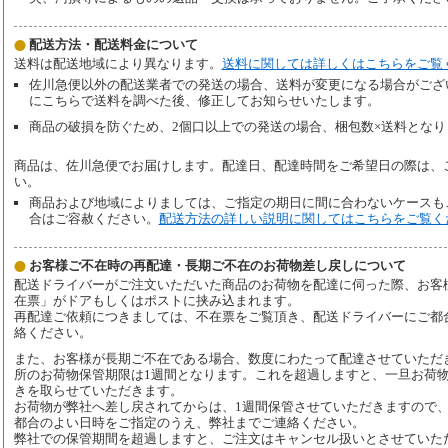
配送方法・配送料金について
送料は配送地域により異なります。
送料に関しては詳しくはこちらをご覧
佐川急便以外の配送業者での発送の場合、送料が変更になる場合がござ
にこちらで送料を調べた後、修正してお知らせいたします。
商品の破損を防ぐため、2個口以上での発送の場合、梱包数×送料となり
商品は、佐川急便でお届けします。配達日、配達時間をご希望日の際は、
い。
商品および地域によりましては、ご指定の期日に間に合わないケースも
合はご容赦ください。
配送方法の詳しい説明に関してはこちらをご覧く
お客様ご不在時の再配達・長期ご不在のお荷物差し戻しについて
配送ドライバーがご注文いただいた商品のお荷物を配達に伺った際、お客
在票」がドアもしくはポストに挟み込まれます。
再配達ご依頼につきましては、不在票をご覧頂き、配送ドライバーにご都
絡ください。
また、お客様が長期ご不在である場合、数度にわたって配達させていただ
所のお荷物保管期限は1週間となります。これを超過しますと、一旦お荷
きを取らせていただきます。
お荷物が弊社へ差し戻されてからは、1週間保管させていただきますので
都合のよい日時をご指定のうえ、弊社までご連絡ください。
弊社での保管期間を超過しますと、ご注文はキャンセル扱いとさせていた