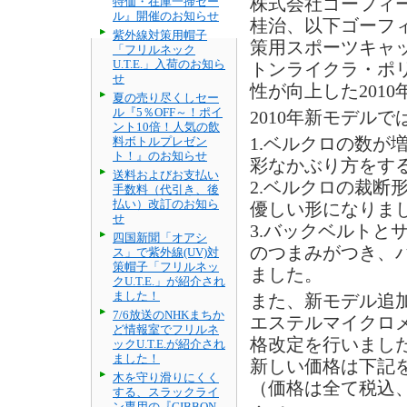
特価・在庫一掃セー
株式会社ゴーフィ
ル』開催のお知らせ
桂治、以下ゴーフ
紫外線対策用帽子
策用スポーツキャッ
「フリルネック
U.T.E.」入荷のお知ら
トンライクラ・ポ
せ
性が向上した201
夏の売り尽くしセー
ル『5％OFF～！ポイ
2010年新モデル
ント10倍！人気の飲
料ボトルプレゼン
1.ベルクロの数が
ト！』のお知らせ
彩なかぶり方をす
送料およびお支払い
2.ベルクロの裁断
手数料（代引き、後
払い）改訂のお知ら
優しい形になりま
せ
3.バックベルトと
四国新聞「オアシ
のつまみがつき、
ス」で紫外線(UV)対
策帽子「フリルネッ
ました。
クU.T.E.」が紹介され
ました！
また、新モデル追
7/6放送のNHKまちか
エステルマイクロ
ど情報室でフリルネ
格改定を行いまし
ックU.T.E.が紹介され
ました！
新しい価格は下記
木を守り滑りにくく
（価格は全て税込
する、スラックライ
ン専用の『GIBBON