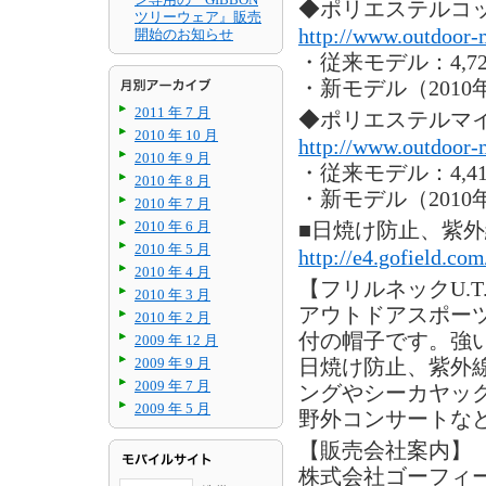
◆ポリエステルコ
ツリーウェア』販売
http://www.outdoor-
開始のお知らせ
・従来モデル：4,7
・新モデル（2010年
2011 年 7 月
◆ポリエステルマ
2010 年 10 月
http://www.outdoor-
2010 年 9 月
・従来モデル：4,4
2010 年 8 月
・新モデル（2010年
2010 年 7 月
2010 年 6 月
■日焼け防止、紫外
2010 年 5 月
http://e4.gofield.co
2010 年 4 月
【フリルネックU.T
2010 年 3 月
アウトドアスポー
2010 年 2 月
付の帽子です。強
2009 年 12 月
2009 年 9 月
日焼け防止、紫外
2009 年 7 月
ングやシーカヤッ
2009 年 5 月
野外コンサートな
【販売会社案内】
株式会社ゴーフィ