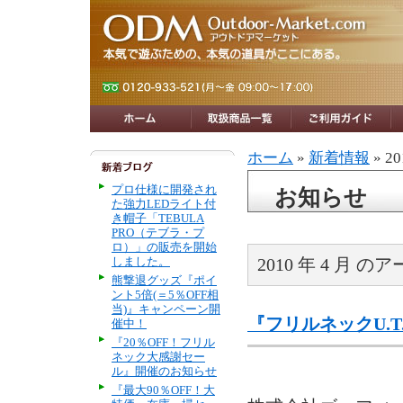
ホーム
»
新着情報
» 2
プロ仕様に開発され
お知らせ
た強力LEDライト付
き帽子「TEBULA
PRO（テブラ・プ
ロ）」の販売を開始
しました。
2010 年 4 月 
熊撃退グッズ『ポイ
ント5倍(＝5％OFF相
当)』キャンペーン開
『フリルネックU.
催中！
『20％OFF！フリル
ネック大感謝セー
ル』開催のお知らせ
『最大90％OFF！大