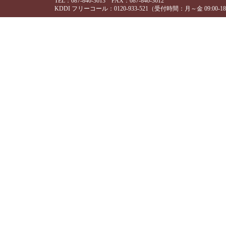
TEL：087-840-3613 FAX：087-840-3612
KDDI フリーコール：0120-933-521（受付時間：月～金 09:00-18