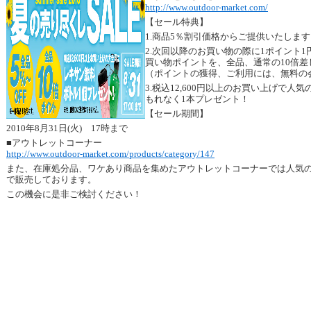
http://www.outdoor-market.com/
【セール特典】
1.商品5％割引価格からご提供いたしま
2.次回以降のお買い物の際に1ポイント
買い物ポイントを、全品、通常の10倍差
（ポイントの獲得、ご利用には、無料の
3.税込12,600円以上のお買い上げで
もれなく1本プレゼント！
【セール期間】
2010年8月31日(火) 17時まで
■アウトレットコーナー
http://www.outdoor-market.com/products/category/147
また、在庫処分品、ワケあり商品を集めたアウトレットコーナーでは人気
で販売しております。
この機会に是非ご検討ください！