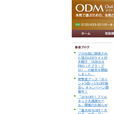
プロ仕様に開発され
た強力LEDライト付
き帽子「TEBULA
PRO（テブラ・プ
ロ）」の販売を開始
しました。
熊撃退グッズ『ポイ
ント5倍(＝5％OFF相
当)』キャンペーン開
催中！
『20％OFF！フリル
ネック大感謝セー
ル』開催のお知らせ
『最大90％OFF！大