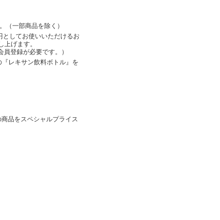
す。（一部商品を除く）
1円としてお使いいただけるお
し上げます。
会員登録が必要です。）
人気の『レキサン飲料ボトル』を
の商品をスペシャルプライス