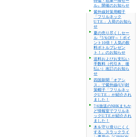
特価・在庫一掃セー
ル』開催のお知らせ
紫外線対策用帽子
「フリルネック
U.T.E.」入荷のお知ら
せ
夏の売り尽くしセー
ル『5％OFF～！ポイ
ント10倍！人気の飲
料ボトルプレゼン
ト！』のお知らせ
送料およびお支払い
手数料（代引き、後
払い）改訂のお知ら
せ
四国新聞「オアシ
ス」で紫外線(UV)対
策帽子「フリルネッ
クU.T.E.」が紹介され
ました！
7/6放送のNHKまちか
ど情報室でフリルネ
ックU.T.E.が紹介され
ました！
木を守り滑りにくく
する、スラックライ
ン専用の『GIBBON