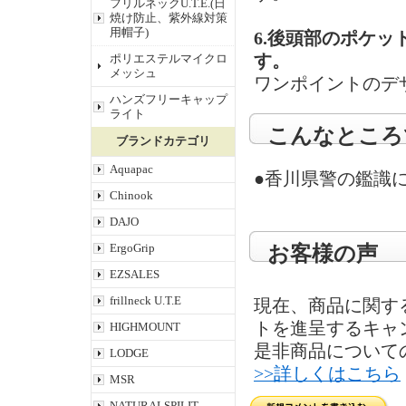
フリルネックU.T.E.(日
焼け防止、紫外線対策
用帽子)
6.後頭部のポケ
ポリエステルマイクロ
す。
メッシュ
ワンポイントのデ
ハンズフリーキャップ
ライト
こんなところ
ブランドカテゴリ
Aquapac
●香川県警の鑑識
Chinook
DAJO
ErgoGrip
お客様の声
EZSALES
frillneck U.T.E
現在、商品に関す
トを進呈するキャ
HIGHMOUNT
是非商品について
LODGE
>>詳しくはこちら
MSR
NATURALSPILIT