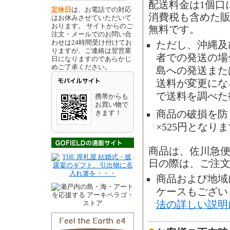
配送料金は1個口
定休日
は、お電話での対応
消費税も含めた販
はお休みさせていただいて
おります。 サイトからのご
無料です。
注文・メールでのお問い合
わせは24時間受け付けてお
ただし、沖縄及
りますが、ご連絡は翌営業
者での発送の場合
日になりますのであらかじ
めご了承ください。
島への発送また
送料が変更にな
で送料を調べた
携帯からも
お買い物で
きます！
商品の破損を防
×525円となり
商品は、佐川急
日の際は、ご注
商品および地域
ケースもござい
法の詳しい説明