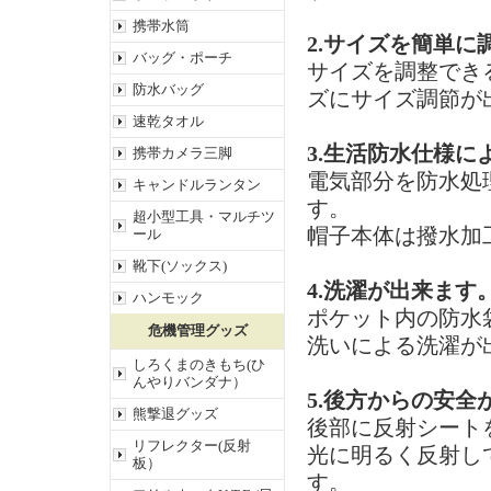
携帯水筒
2.サイズを簡単
バッグ・ポーチ
サイズを調整でき
防水バッグ
ズにサイズ調節が
速乾タオル
3.生活防水仕様
携帯カメラ三脚
電気部分を防水処
キャンドルランタン
す。
超小型工具・マルチツ
帽子本体は撥水加
ール
靴下(ソックス)
4.洗濯が出来ます
ハンモック
ポケット内の防水
危機管理グッズ
洗いによる洗濯が
しろくまのきもち(ひ
んやりバンダナ）
5.後方からの安全
熊撃退グッズ
後部に反射シート
リフレクター(反射
光に明るく反射し
板）
す。