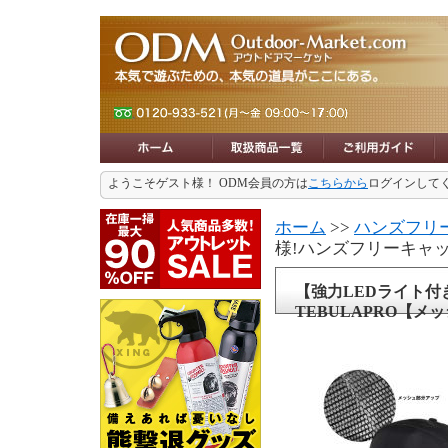
ようこそゲスト様！ ODM会員の方は
こちらから
ログインして
ホーム
>>
ハンズフリ
様!ハンズフリーキャッ
【強力LEDライト付
TEBULAPRO【メ