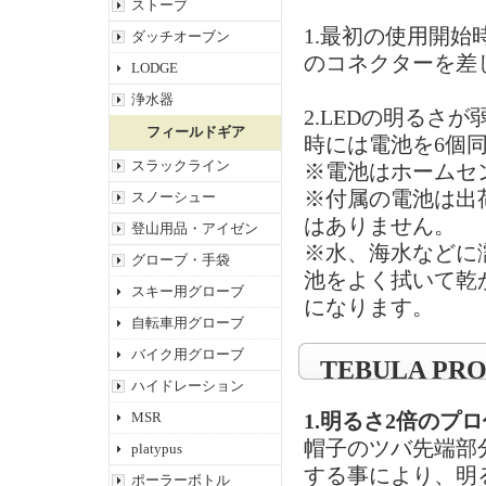
ストーブ
1.最初の使用開
ダッチオーブン
のコネクターを差
LODGE
浄水器
2.LEDの明るさ
フィールドギア
時には電池を6個
スラックライン
※電池はホームセ
※付属の電池は出
スノーシュー
はありません。
登山用品・アイゼン
※水、海水などに
グローブ・手袋
池をよく拭いて乾
スキー用グローブ
になります。
自転車用グローブ
バイク用グローブ
TEBULA P
ハイドレーション
MSR
1.明るさ2倍のプ
帽子のツバ先端部分に
platypus
する事により、明
ポーラーボトル