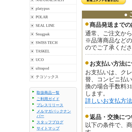
platypus
●
POLAR
商品発送までの
SEAL LINE
通常、ご注文から
Snugpak
※品薄商品など
SWISS TECH
のでご了承くだ
TASKEL
UCO
お支払い方法に
ultrapod
お支払いは、ク
テコソックス
替、コンビニ払
換の場合手数料3
取扱商品一覧
します。
ご利用ガイド
詳しいお支払方
プレスリリース
メルマガバックナン
バー
返品・交換につ
スタッフブログ
以下の条件で、商
サイトマップ