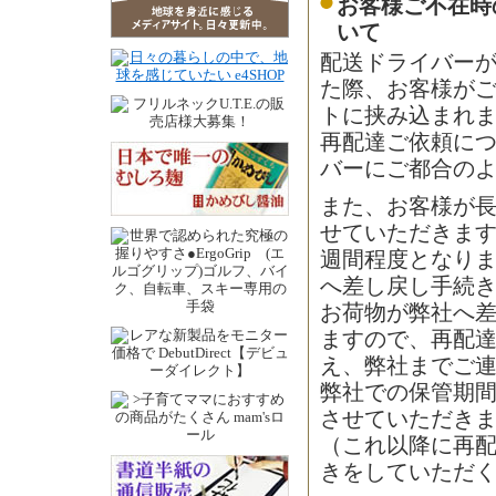
お客様ご不在時
いて
配送ドライバー
た際、お客様が
トに挟み込まれ
再配達ご依頼に
バーにご都合の
また、お客様が
せていただきます
週間程度となり
へ差し戻し手続
お荷物が弊社へ差
ますので、再配
え、弊社までご
弊社での保管期
させていただき
（これ以降に再
きをしていただ