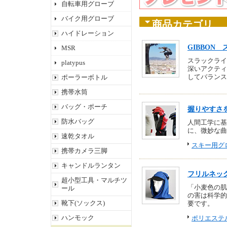
自転車用グローブ
バイク用グローブ
商品カテゴリ
ハイドレーション
GIBBON
MSR
スラックライ
platypus
深いアクティ
してバランス
ポーラーボトル
携帯水筒
バッグ・ポーチ
握りやすさ
防水バッグ
人間工学に基
に、微妙な曲
速乾タオル
スキー用グ
携帯カメラ三脚
キャンドルランタン
フリルネック
超小型工具・マルチツ
「小麦色の肌
ール
の害は科学的
靴下(ソックス)
要です。
ハンモック
ポリエステ