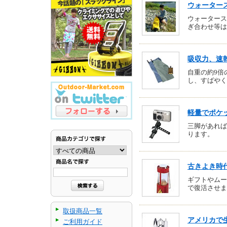
ウォーター
ウォータース
ぎ合わせ等は
吸収力、速
自重の約9倍
し、すばやく
軽量でポケ
三脚があれば
ります。
古きよき時
ギフトやムー
で復活させま
取扱商品一覧
アメリカで
ご利用ガイド