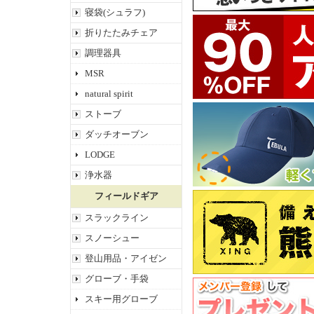
寝袋(シュラフ)
折りたたみチェア
調理器具
MSR
natural spirit
ストーブ
ダッチオーブン
LODGE
浄水器
フィールドギア
スラックライン
スノーシュー
登山用品・アイゼン
グローブ・手袋
スキー用グローブ