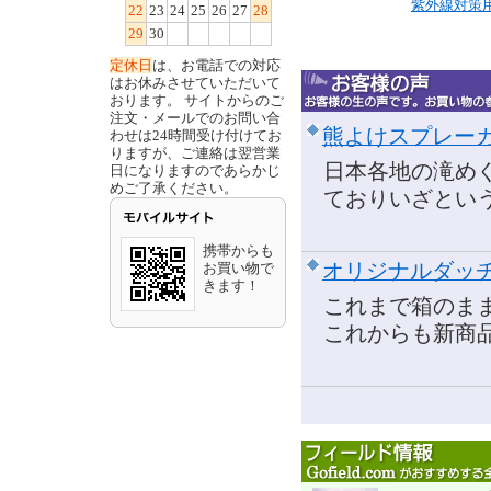
紫外線対策用
22
23
24
25
26
27
28
29
30
定休日
は、お電話での対応
はお休みさせていただいて
おります。 サイトからのご
注文・メールでのお問い合
熊よけスプレー
わせは24時間受け付けてお
りますが、ご連絡は翌営業
日本各地の滝め
日になりますのであらかじ
めご了承ください。
ておりいざとい
携帯からも
お買い物で
オリジナルダッチ
きます！
これまで箱のま
これからも新商