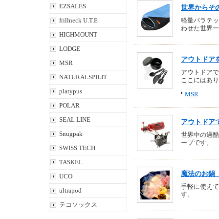
EZSALES
世界からそ
frillneck U.T.E
軽量パラテッ
わせた世界一
HIGHMOUNT
LODGE
アウトドア
MSR
アウトドアで
NATURALSPILIT
ここにはあり
platypus
MSR
POLAR
SEAL LINE
アウトドア
Snugpak
世界中の過酷
ーブです。
SWISS TECH
TASKEL
魔法のお鍋
UCO
手軽に使えて
ultrapod
す。
テコソックス