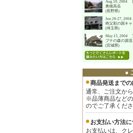
Aug.10, 20
奥穂高岳
(長野県)
Jun.26-27, 2
秩父彩の国キャ
(埼玉県)
May.15, 20
ブナの森の源流
(宮城県)
●
商品発送までの
通常、ご注文から
※品薄商品など
のでご了承くだ
お支払い方法に
お支払いは、ク