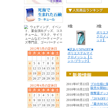
1位
2位
ポリエ
クロメ
ッド】
2012年3月の定休日
■訳あり50%OFF!■
日
月
火
水
木
金
土
ポリエステルマイ
クロメッシュ【ミ
1
2
3
ント/ブラック】
4
5
6
7
8
9
10
11
12
13
14
15
16
17
18
19
20
21
22
23
24
新着情報
25
26
27
28
29
30
31
2011年07月22日
プロ仕様に開
2012年4月の定休日
販売を開始
2010年10月22日
日
月
火
水
木
金
土
熊撃退グッズ
2010年10月07日
1
2
3
4
5
6
7
『20％OF
2010年09月22日
8
9
10
11
12
13
14
『最大90％
15
16
17
18
19
20
21
2010年08月27日