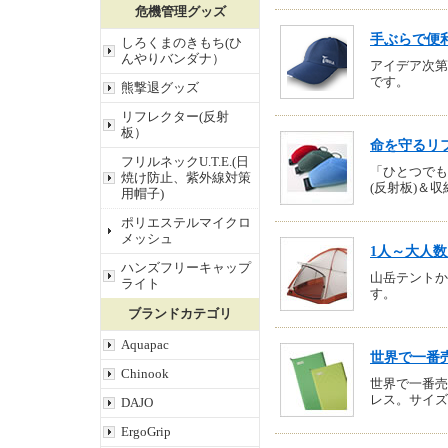
危機管理グッズ
手ぶらで便
しろくまのきもち(ひ
んやりバンダナ）
アイデア次第
です。
熊撃退グッズ
リフレクター(反射
板）
命を守るリフ
フリルネックU.T.E.(日
「ひとつでも
焼け防止、紫外線対策
(反射板)＆
用帽子)
ポリエステルマイクロ
メッシュ
1人～大人
ハンズフリーキャップ
山岳テントか
ライト
す。
ブランドカテゴリ
Aquapac
世界で一番
Chinook
世界で一番売
レス。サイズ
DAJO
ErgoGrip