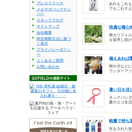
プレスリリース
あれもこれも
でもこれさえ
メルマガバックナン
バー
スタッフブログ
サイトマップ
快適な寝心
会社概要
南カリフォル
特定商取引法に基づ
を追求し続け
く表示
プライバシーポリシ
ー
備えあれば
よくあるご質問
熊や犬などに
お問い合わせ
ウンターアソ
暑い日を涼
ネックバンダ
夏のエコ生活
軽量で持ち
氷を入れた状