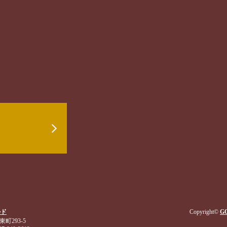
ルド
Copyright©
GO
東町293-5