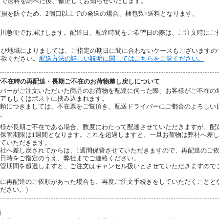
らで送料を調べた後、修正してお知らせいたします。
破損を防ぐため、2個口以上での発送の場合、梱包数×送料となります。
川急便でお届けします。配達日、配達時間をご希望日の際は、ご注文時にご
よび地域によりましては、ご指定の期日に間に合わないケースもございますの
容赦ください。
配送方法の詳しい説明に関してはこちらをご覧ください。
ご不在時の再配達・長期ご不在のお荷物差し戻しについて
バーがご注文いただいた商品のお荷物を配達に伺った際、お客様がご不在の
アもしくはポストに挟み込まれます。
頼につきましては、不在票をご覧頂き、配送ドライバーにご都合のよろしい
。
様が長期ご不在である場合、数度にわたって配達させていただきますが、配
保管期限は1週間となります。これを超過しますと、一旦お荷物は弊社へ差
ていただきます。
社へ差し戻されてからは、1週間保管させていただきますので、再配達のご
日時をご指定のうえ、弊社までご連絡ください。
管期間を超過しますと、ご注文はキャンセル扱いとさせていただきますので
に再配達のご依頼があった場合も、再度ご注文手続きをしていただくことと
ださい。）
項