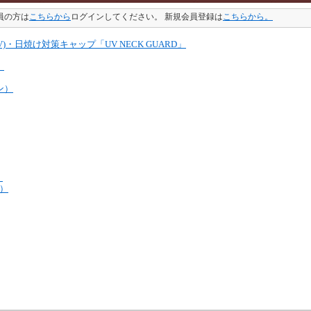
員の方は
こちらから
ログインしてください。 新規会員登録は
こちらから。
UV)・日焼け対策キャップ「UV NECK GUARD」
）
ン）
）
ル）