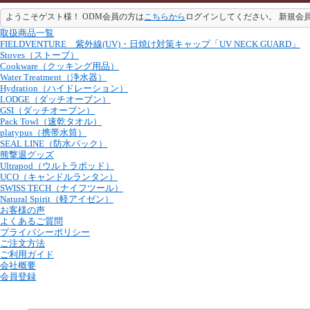
ようこそゲスト様！ ODM会員の方は
こちらから
ログインしてください。 新規会
取扱商品一覧
FIELDVENTURE 紫外線(UV)・日焼け対策キャップ「UV NECK GUARD」
Stoves（ストーブ）
Cookware（クッキング用品）
Water Treatment（浄水器）
Hydration（ハイドレーション）
LODGE（ダッチオーブン）
GSI（ダッチオーブン）
Pack Towl（速乾タオル）
platypus（携帯水筒）
SEAL LINE（防水パック）
熊撃退グッズ
Ultrapod（ウルトラポッド）
UCO（キャンドルランタン）
SWISS TECH（ナイフツール）
Natural Spirit（軽アイゼン）
お客様の声
よくあるご質問
プライバシーポリシー
ご注文方法
ご利用ガイド
会社概要
会員登録