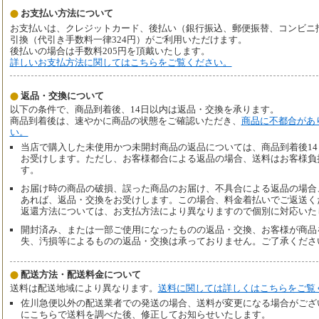
お支払い方法について
お支払いは、クレジットカード、後払い（銀行振込、郵便振替、コンビニ払い、
引換（代引き手数料一律324円）がご利用いただけます。
後払いの場合は手数料205円を頂戴いたします。
詳しいお支払方法に関してはこちらをご覧ください。
返品・交換について
以下の条件で、商品到着後、14日以内は返品・交換を承ります。
商品到着後は、速やかに商品の状態をご確認いただき、
商品に不都合があ
い。
当店で購入した未使用かつ未開封商品の返品については、商品到着後1
お受けします。ただし、お客様都合による返品の場合、送料はお客様負
す。
お届け時の商品の破損、誤った商品のお届け、不具合による返品の場合
あれば、返品・交換をお受けします。この場合、料金着払いでご返送く
返還方法については、お支払方法により異なりますので個別に対応いた
開封済み、または一部ご使用になったものの返品・交換、お客様が商品
失、汚損等によるものの返品・交換は承っておりません。ご了承くださ
配送方法・配送料金について
送料は配送地域により異なります。
送料に関しては詳しくはこちらをご覧
佐川急便以外の配送業者での発送の場合、送料が変更になる場合がござ
にこちらで送料を調べた後、修正してお知らせいたします。