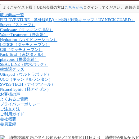
ようこそゲスト様！ ODM会員の方は
こちらから
ログインしてください。 新規会
取扱商品一覧
FIELDVENTURE 紫外線(UV)・日焼け対策キャップ「UV NECK GUARD」
Stoves（ストーブ）
Cookware（クッキング用品）
Water Treatment（浄水器）
Hydration（ハイドレーション）
LODGE（ダッチオーブン）
GSI（ダッチオーブン）
Pack Towl（速乾タオル）
platypus（携帯水筒）
SEAL LINE（防水パック）
熊撃退グッズ
Ultrapod（ウルトラポッド）
UCO（キャンドルランタン）
SWISS TECH（ナイフツール）
Natural Spirit（軽アイゼン）
お客様の声
よくあるご質問
プライバシーポリシー
ご注文方法
ご利用ガイド
会社概要
会員登録