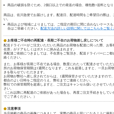
商品の破損を防ぐため、2個口以上での発送の場合、梱包数×送料となり
商品は、佐川急便でお届けします。配達日、配達時間をご希望日の際は、
い。
商品および地域によりましては、ご指定の期日に間に合わないケースも
合はご容赦ください。
配送方法の詳しい説明に関してはこちらをご覧く
お客様ご不在時の再配達・長期ご不在のお荷物差し戻しについて
配送ドライバーがご注文いただいた商品のお荷物を配達に伺った際、お客
在票」がドアもしくはポストに挟み込まれます。
再配達ご依頼につきましては、不在票をご覧頂き、配送ドライバーにご都
絡ください。
また、お客様が長期ご不在である場合、数度にわたって配達させていただ
所のお荷物保管期限は1週間となります。これを超過しますと、一旦お荷
きを取らせていただきます。
お荷物が弊社へ差し戻されてからは、1週間保管させていただきますので
都合のよい日時をご指定のうえ、弊社までご連絡ください。
弊社での保管期間を超過しますと、ご注文はキャンセル扱いとさせていた
さい。
（これ以降に再配達のご依頼があった場合も、再度ご注文手続きをしてい
でご了承ください。）
注意事項
当店掲載の商品の画像につきまして、実際の商品と同じになるように撮影