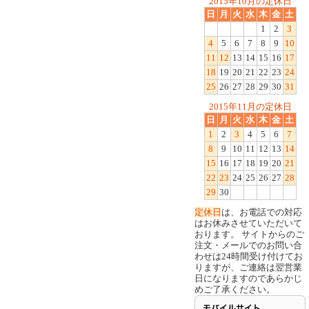
2015年10月の定休日
日
月
火
水
木
金
土
1
2
3
4
5
6
7
8
9
10
11
12
13
14
15
16
17
18
19
20
21
22
23
24
25
26
27
28
29
30
31
2015年11月の定休日
日
月
火
水
木
金
土
1
2
3
4
5
6
7
8
9
10
11
12
13
14
15
16
17
18
19
20
21
22
23
24
25
26
27
28
29
30
定休日
は、お電話での対応
はお休みさせていただいて
おります。 サイトからのご
注文・メールでのお問い合
わせは24時間受け付けてお
りますが、ご連絡は翌営業
日になりますのであらかじ
めご了承ください。