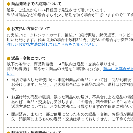
商品発送までの納期について
通常、ご注文から1～4日程度で発送させて頂いています。
※品薄商品などの場合はもう少し納期を頂く場合がございますのでご了
お支払い方法について
お支払いは、クレジットカード、後払い（銀行振込、郵便振替、コンビ
用いただけます。代金引換の場合手数料324円、後払いの場合は手数料2
詳しいお支払方法に関してはこちらをご覧ください。
返品・交換について
以下の条件で、商品到着後、14日以内は返品・交換を承ります。
商品到着後は、速やかに商品の状態をご確認いただき、
商品に不都合が
い。
当店で購入した未使用かつ未開封商品の返品については、商品到着後1
お受けします。ただし、お客様都合による返品の場合、送料はお客様
す。
お届け時の商品の破損、誤った商品のお届け、不具合による返品の場合
あれば、返品・交換をお受けします。この場合、料金着払いでご返送
返還方法については、お支払方法により異なりますので個別に対応い
開封済み、または一部ご使用になったものの返品・交換、お客様が商
失、汚損等によるものの返品・交換は承っておりません。ご了承くだ
配送方法・配送料金について