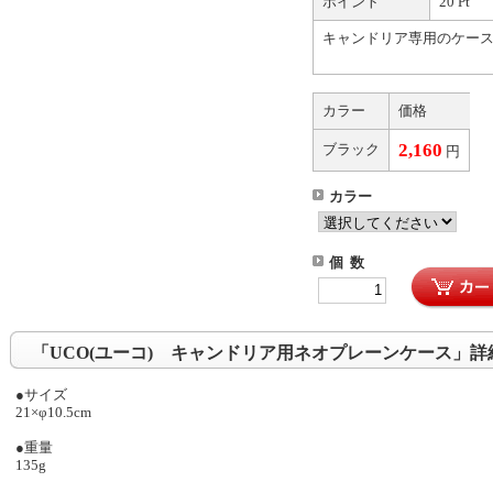
ポイント
20 Pt
キャンドリア専用のケー
カラー
価格
2,160
ブラック
円
カラー
個 数
「UCO(ユーコ) キャンドリア用ネオプレーンケース」詳
●サイズ
21×φ10.5cm
●重量
135g