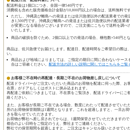
配送料金は1個口につき、全国一律540円です。
消費税も含めた販売価格合計金額が10,800円以上の場合は、送料無料で
ただし、沖縄及び離島への発送または佐川急便以外の配送業者での発
き1,500円です。沖縄及び離島への発送または佐川急便以外の配送業
が変更になる場合がございますので、ご注文後にこちらで送料を調べ
いたします。
商品の破損を防ぐため、2個口以上での発送の場合、梱包数×540円と
商品は、佐川急便でお届けします。配達日、配達時間をご希望日の際は
い。
商品および地域によりましては、ご指定の期日に間に合わないケース
合はご容赦ください。
配送方法の詳しい説明に関してはこちらをご覧
お客様ご不在時の再配達・長期ご不在のお荷物差し戻しについて
配送ドライバーがご注文いただいた商品のお荷物を配達に伺った際、お
在票」がドアもしくはポストに挟み込まれます。
再配達ご依頼につきましては、不在票をご覧頂き、配送ドライバーにご
絡ください。
また、お客様が長期ご不在である場合、数度にわたって配達させていた
所のお荷物保管期限は1週間となります。これを超過しますと、一旦お荷
きを取らせていただきます。
お荷物が弊社へ差し戻されてからは、1週間保管させていただきますので
都合のよい日時をご指定のうえ、弊社までご連絡ください。
弊社での保管期間を超過しますと、ご注文はキャンセル扱いとさせてい