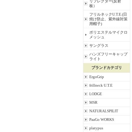
リフレクター(反射
板）
フリルネックU.T.E.(日
焼け防止、紫外線対策
用帽子)
ポリエステルマイクロ
メッシュ
サングラス
ハンズフリーキャップ
ライト
ブランドカテゴリ
ErgoGrip
frillneck U.T.E
LODGE
MSR
NATURALSPILIT
PaaGo WORKS
platypus