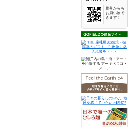
携帯からも
お買い物で
きます！