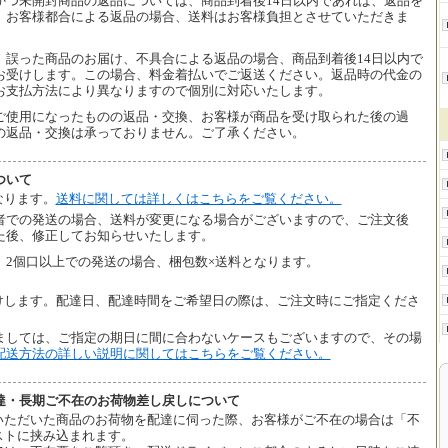
かつ未開封商品の返品については、商品到着後14日以内であれば、返品を
、お客様都合による返品の場合、送料はお客様負担とさせていただきま
、誤った商品のお届け、不具合による返品の場合、商品到着後14日以内で
お受けします。この場合、料金着払いでご返送ください。返品時の代金の
お支払方法により異なりますので個別に対応いたします。
ご使用になったものの返品・交換、お客様が商品を受け取られた後の過
の返品・交換は承っておりません。ご了承ください。
ついて
なります。
送料に関しては詳しくはこちらをご覧ください。
者での発送の場合、送料が変更になる場合がございますので、ご注文後
た後、修正してお知らせいたします。
、2個口以上での発送の場合、梱包数×送料となります。
けします。配達日、配達時間をご希望日の際は、ご注文時にご指定くださ
ましては、ご指定の期日に間に合わないケースもございますので、その場
配送方法の詳しい説明に関してはこちらをご覧ください。
達・長期ご不在のお荷物差し戻しについて
いただいた商品のお荷物を配達に伺った際、お客様がご不在の場合は「不
ストに挟み込まれます。