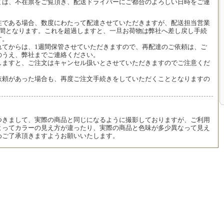
ては、不在票をご覧頂き、配送ドライバーにご都合のよろしい日時をご連
在である場合、数度にわたって配達させていただきますが、配送担当営業
週間となります。これを超過しますと、一旦お荷物は弊社へ差し戻し手続
す。
れてからは、1週間保管させていただきますので、再配達のご依頼は、ご
のうえ、弊社までご連絡ください。
しますと、ご注文はキャンセル扱いとさせていただきますのでご注意くだ
依頼があった場合も、再度ご注文手続きをしていただくこととなりますの
つきまして、実際の商品と同じになるように撮影しておりますが、ご利用
よってカラーの見え方が違ったり、実際の商品と色味が多少異なって見え
めご了承頂きますようお願いいたします。