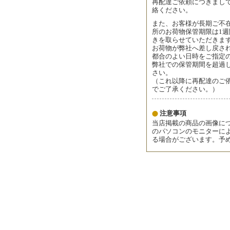
再配達ご依頼につきまし
絡ください。
また、お客様が長期ご不
所のお荷物保管期限は1
きを取らせていただきま
お荷物が弊社へ差し戻さ
都合のよい日時をご指定
弊社での保管期間を超過
さい。
（これ以降に再配達のご
でご了承ください。）
注意事項
当店掲載の商品の画像に
のパソコンのモニターに
る場合がございます。予