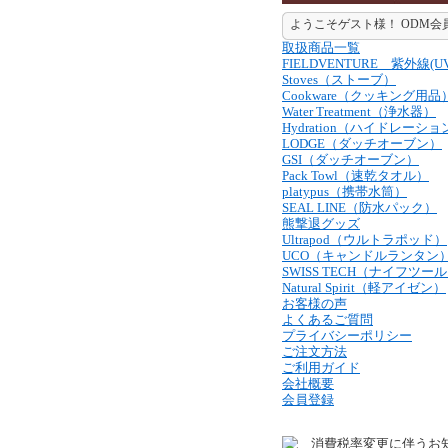
ようこそゲスト様！ ODM会
取扱商品一覧
FIELDVENTURE 紫外線(
Stoves（ストーブ）
Cookware（クッキング用品
Water Treatment（浄水器）
Hydration（ハイドレーショ
LODGE（ダッチオーブン）
GSI（ダッチオーブン）
Pack Towl（速乾タオル）
platypus（携帯水筒）
SEAL LINE（防水パック）
熊撃退グッズ
Ultrapod（ウルトラポッド）
UCO（キャンドルランタン
SWISS TECH（ナイフツー
Natural Spirit（軽アイゼン）
お客様の声
よくあるご質問
プライバシーポリシー
ご注文方法
ご利用ガイド
会社概要
会員登録