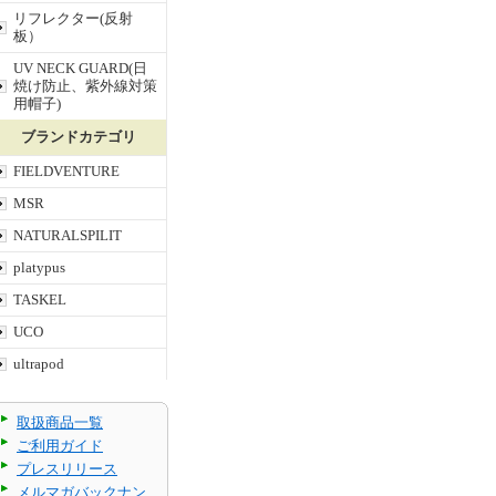
リフレクター(反射
板）
UV NECK GUARD(日
焼け防止、紫外線対策
用帽子)
ブランドカテゴリ
FIELDVENTURE
MSR
NATURALSPILIT
platypus
TASKEL
UCO
ultrapod
取扱商品一覧
ご利用ガイド
プレスリリース
メルマガバックナン