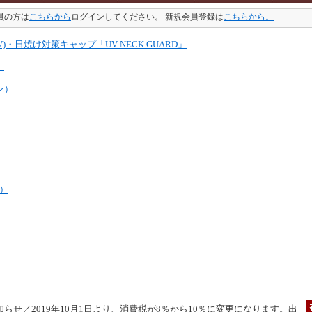
員の方は
こちらから
ログインしてください。 新規会員登録は
こちらから。
UV)・日焼け対策キャップ「UV NECK GUARD」
）
ン）
）
ル）