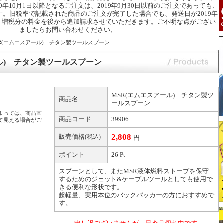
MSR(エムエスアール) チタン製ツールスプーン
ル) チタン製ツールスプーン
MSR(エムエスアール) チタン製ツ
商品名
ールスプーン
よっては、商品画
商品コード
39906
て見える場合がご
2,808
販売価格
(税込)
円
ポイント
26 Pt
スプーンとして、またMSR液体燃料ストーブを保守
するためのジェット&ケーブルツールとしても使用で
きる便利な形状です。
超軽量、実用本位のバックパッカーの方におすすめで
す。
申し訳ございませんが、只今品切れ中です。