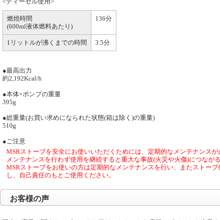
<ディーゼル使用>
燃焼時間
136分
(600ml液体燃料あたり)
1リットルが沸くまでの時間
3.5分
●最高出力
約2,192Kcal/h
●本体+ポンプの重量
395g
●総重量(お買い求めになられた状態(箱は除く)の重量)
510g
●ご注意
MSRストーブを安全にお使いいただくためには、定期的なメンテナンスが
メンテナンスを行わず使用を継続すると重大な事故(火災や火傷)につなが
MSRストーブをお使いの方は定期的なメンテナンスを行い、またストーブ
し、自己責任のもとご使用ください。
お客様の声