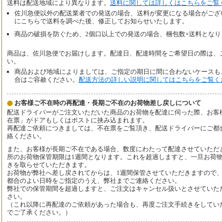
送料は配送地域により異なります。
送料に関しては詳しくはこちらをご覧
佐川急便以外の配送業者での発送の場合、送料が変更になる場合がござ
にこちらで送料を調べた後、修正してお知らせいたします。
商品の破損を防ぐため、2個口以上での発送の場合、梱包数×送料となり
商品は、佐川急便でお届けします。配達日、配達時間をご希望日の際は、
い。
商品および地域によりましては、ご指定の期日に間に合わないケースも
合はご容赦ください。
配送方法の詳しい説明に関してはこちらをご覧く
お客様ご不在時の再配達・長期ご不在のお荷物差し戻しについて
配送ドライバーがご注文いただいた商品のお荷物を配達に伺った際、お客
在票」がドアもしくはポストに挟み込まれます。
再配達ご依頼につきましては、不在票をご覧頂き、配送ドライバーにご都
絡ください。
また、お客様が長期ご不在である場合、数度にわたって配達させていただ
所のお荷物保管期限は1週間となります。これを超過しますと、一旦お荷
きを取らせていただきます。
お荷物が弊社へ差し戻されてからは、1週間保管させていただきますので
都合のよい日時をご指定のうえ、弊社までご連絡ください。
弊社での保管期間を超過しますと、ご注文はキャンセル扱いとさせていた
さい。
（これ以降に再配達のご依頼があった場合も、再度ご注文手続きをしてい
でご了承ください。）