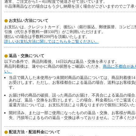
通常、ご注文から1～4日程度で発送させて頂いています。
※品薄商品などの場合はもう少し納期を頂く場合がございますのでご了承
お支払い方法について
お支払いは、クレジットカード、後払い（銀行振込、郵便振替、コンビニ払い、
引換（代引き手数料一律330円）がご利用いただけます。
後払いの場合は手数料209円を頂戴いたします。
詳しいお支払方法に関してはこちらをご覧ください。
返品・交換について
以下の条件で、商品到着後、14日以内は返品・交換を承ります。
商品到着後は、速やかに商品の状態をご確認いただき、
商品に不都合があ
い。
当店で購入した未使用かつ未開封商品の返品については、商品到着後1
お受けします。ただし、お客様都合による返品の場合、送料はお客様負
す。
お届け時の商品の破損、誤った商品のお届け、不具合による返品の場合
あれば、返品・交換をお受けします。この場合、料金着払いでご返送く
返還方法については、お支払方法により異なりますので個別に対応いた
開封済み、または一部ご使用になったものの返品・交換、お客様が商品
失、汚損等によるものの返品・交換は承っておりません。ご了承くださ
配送方法・配送料金について