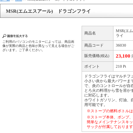
MSR(エムエスアール) ドラゴンフライ
MSR(エ
商品名
ライ
ご利用のパソコンのモニターによっては、商品画
商品コード
36030
像が実際の商品と色味が異なって見える場合がご
ざいます。ご了承ください。
23,100
販売価格
(税込)
ポイント
210 Pt
ドラゴンフライはマルチフ
小さい炎から最大パワーま
で、炎のコントロールが自
とろ火の料理から雪を溶か
に対応します。
ホワイトガソリン、灯油、
用可能です。
※ストーブの燃料ボトルは
※ストーブ本体、ポンプ、
簡単なメインテナンスキッ
サックが付属しております