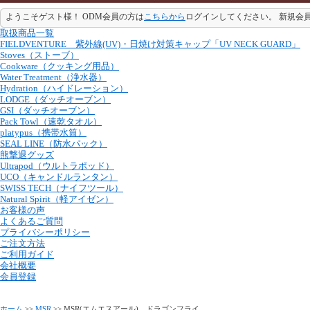
ようこそゲスト様！ ODM会員の方は
こちらから
ログインしてください。 新規会
取扱商品一覧
FIELDVENTURE 紫外線(UV)・日焼け対策キャップ「UV NECK GUARD」
Stoves（ストーブ）
Cookware（クッキング用品）
Water Treatment（浄水器）
Hydration（ハイドレーション）
LODGE（ダッチオーブン）
GSI（ダッチオーブン）
Pack Towl（速乾タオル）
platypus（携帯水筒）
SEAL LINE（防水パック）
熊撃退グッズ
Ultrapod（ウルトラポッド）
UCO（キャンドルランタン）
SWISS TECH（ナイフツール）
Natural Spirit（軽アイゼン）
お客様の声
よくあるご質問
プライバシーポリシー
ご注文方法
ご利用ガイド
会社概要
会員登録
ホーム
>>
MSR
>> MSR(エムエスアール) ドラゴンフライ