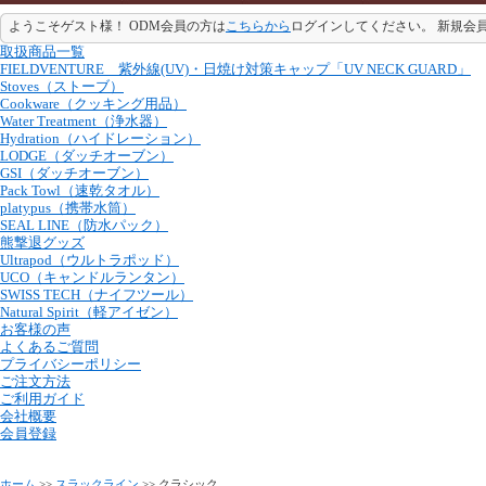
ようこそゲスト様！ ODM会員の方は
こちらから
ログインしてください。 新規会
取扱商品一覧
FIELDVENTURE 紫外線(UV)・日焼け対策キャップ「UV NECK GUARD」
Stoves（ストーブ）
Cookware（クッキング用品）
Water Treatment（浄水器）
Hydration（ハイドレーション）
LODGE（ダッチオーブン）
GSI（ダッチオーブン）
Pack Towl（速乾タオル）
platypus（携帯水筒）
SEAL LINE（防水パック）
熊撃退グッズ
Ultrapod（ウルトラポッド）
UCO（キャンドルランタン）
SWISS TECH（ナイフツール）
Natural Spirit（軽アイゼン）
お客様の声
よくあるご質問
プライバシーポリシー
ご注文方法
ご利用ガイド
会社概要
会員登録
ホーム
>>
スラックライン
>> クラシック