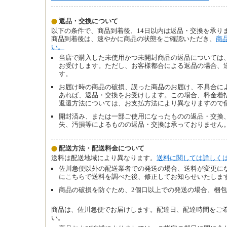
返品・交換について
以下の条件で、商品到着後、14日以内は返品・交換を承り
商品到着後は、速やかに商品の状態をご確認いただき、
商
い。
当店で購入した未使用かつ未開封商品の返品については、
お受けします。ただし、お客様都合による返品の場合、
す。
お届け時の商品の破損、誤った商品のお届け、不具合によ
あれば、返品・交換をお受けします。この場合、料金着
返還方法については、お支払方法により異なりますので
開封済み、または一部ご使用になったものの返品・交換
失、汚損等によるものの返品・交換は承っておりません
配送方法・配送料金について
送料は配送地域により異なります。
送料に関しては詳しく
佐川急便以外の配送業者での発送の場合、送料が変更に
にこちらで送料を調べた後、修正してお知らせいたしま
商品の破損を防ぐため、2個口以上での発送の場合、梱包
商品は、佐川急便でお届けします。配達日、配達時間をご
い。