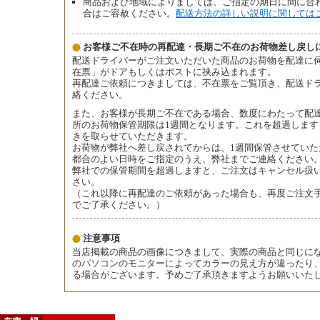
商品および地域によりましては、ご指定の期日に間に合
合はご容赦ください。
配送方法の詳しい説明に関しては
お客様ご不在時の再配達・長期ご不在のお荷物差し戻し
配送ドライバーがご注文いただいた商品のお荷物を配達に
在票」がドアもしくはポストに挟み込まれます。
再配達ご依頼につきましては、不在票をご覧頂き、配送ド
絡ください。
また、お客様が長期ご不在である場合、数度にわたって配
所のお荷物保管期限は1週間となります。これを超過しま
きを取らせていただきます。
お荷物が弊社へ差し戻されてからは、1週間保管させてい
都合のよい日時をご指定のうえ、弊社までご連絡ください
弊社での保管期間を超過しますと、ご注文はキャンセル扱
さい。
（これ以降に再配達のご依頼があった場合も、再度ご注文
でご了承ください。）
注意事項
当店掲載の商品の画像につきまして、実際の商品と同じに
のパソコンのモニターによってカラーの見え方が違ったり
る場合がございます。予めご了承頂きますようお願いいた