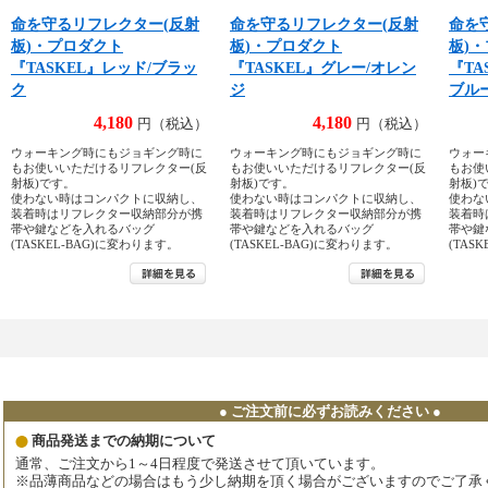
命を守るリフレクター(反射
命を守るリフレクター(反射
命を
板)・プロダクト
板)・プロダクト
板)
『TASKEL』レッド/ブラッ
『TASKEL』グレー/オレン
『TA
ク
ジ
ブル
4,180
4,180
円（税込）
円（税込）
ウォーキング時にもジョギング時に
ウォーキング時にもジョギング時に
ウォー
もお使いいただけるリフレクター(反
もお使いいただけるリフレクター(反
もお使
射板)です。
射板)です。
射板)
使わない時はコンパクトに収納し、
使わない時はコンパクトに収納し、
使わな
装着時はリフレクター収納部分が携
装着時はリフレクター収納部分が携
装着時
帯や鍵などを入れるバッグ
帯や鍵などを入れるバッグ
帯や鍵
(TASKEL-BAG)に変わります。
(TASKEL-BAG)に変わります。
(TAS
● ご注文前に必ずお読みください ●
商品発送までの納期について
通常、ご注文から1～4日程度で発送させて頂いています。
※品薄商品などの場合はもう少し納期を頂く場合がございますのでご了承