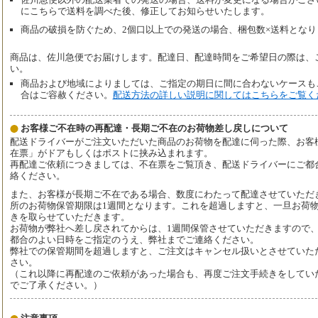
にこちらで送料を調べた後、修正してお知らせいたします。
商品の破損を防ぐため、2個口以上での発送の場合、梱包数×送料となり
商品は、佐川急便でお届けします。配達日、配達時間をご希望日の際は、
い。
商品および地域によりましては、ご指定の期日に間に合わないケースも
合はご容赦ください。
配送方法の詳しい説明に関してはこちらをご覧く
お客様ご不在時の再配達・長期ご不在のお荷物差し戻しについて
配送ドライバーがご注文いただいた商品のお荷物を配達に伺った際、お客
在票」がドアもしくはポストに挟み込まれます。
再配達ご依頼につきましては、不在票をご覧頂き、配送ドライバーにご都
絡ください。
また、お客様が長期ご不在である場合、数度にわたって配達させていただ
所のお荷物保管期限は1週間となります。これを超過しますと、一旦お荷
きを取らせていただきます。
お荷物が弊社へ差し戻されてからは、1週間保管させていただきますので
都合のよい日時をご指定のうえ、弊社までご連絡ください。
弊社での保管期間を超過しますと、ご注文はキャンセル扱いとさせていた
さい。
（これ以降に再配達のご依頼があった場合も、再度ご注文手続きをしてい
でご了承ください。）