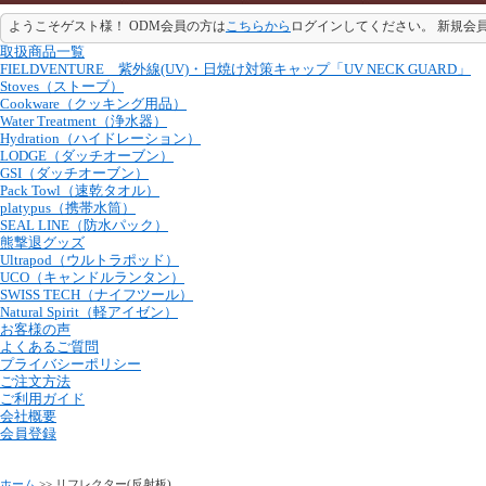
ようこそゲスト様！ ODM会員の方は
こちらから
ログインしてください。 新規会
取扱商品一覧
FIELDVENTURE 紫外線(UV)・日焼け対策キャップ「UV NECK GUARD」
Stoves（ストーブ）
Cookware（クッキング用品）
Water Treatment（浄水器）
Hydration（ハイドレーション）
LODGE（ダッチオーブン）
GSI（ダッチオーブン）
Pack Towl（速乾タオル）
platypus（携帯水筒）
SEAL LINE（防水パック）
熊撃退グッズ
Ultrapod（ウルトラポッド）
UCO（キャンドルランタン）
SWISS TECH（ナイフツール）
Natural Spirit（軽アイゼン）
お客様の声
よくあるご質問
プライバシーポリシー
ご注文方法
ご利用ガイド
会社概要
会員登録
ホーム
>> リフレクター(反射板)