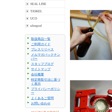
SEAL LINE
TASKEL
UCO
ultrapod
取扱商品一覧
ご利用ガイド
プレスリリース
メルマガバックナン
バー
スタッフブログ
サイトマップ
会社概要
特定商取引法に基づ
く表示
プライバシーポリシ
ー
よくあるご質問
お問い合わせ