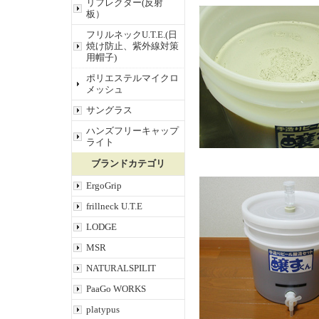
リフレクター(反射
板）
フリルネックU.T.E.(日
焼け防止、紫外線対策
用帽子)
ポリエステルマイクロ
メッシュ
サングラス
ハンズフリーキャップ
ライト
ブランドカテゴリ
ErgoGrip
frillneck U.T.E
LODGE
MSR
NATURALSPILIT
PaaGo WORKS
platypus