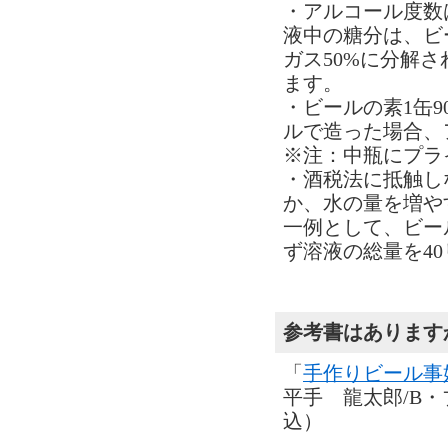
・アルコール度数
液中の糖分は、ビ
ガス50%に分解さ
ます。
・ビールの素1缶9
ルで造った場合、ア
※注：中瓶にプラ
・酒税法に抵触し
か、水の量を増や
一例として、ビール
ず溶液の総量を4
参考書はあります
「
手作りビール事
平手 龍太郎/B・
込）