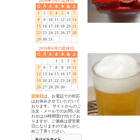
2016年5月の定休日
日
月
火
水
木
金
土
1
2
3
4
5
6
7
8
9
10
11
12
13
14
15
16
17
18
19
20
21
22
23
24
25
26
27
28
29
30
31
2016年6月の定休日
日
月
火
水
木
金
土
1
2
3
4
5
6
7
8
9
10
11
12
13
14
15
16
17
18
19
20
21
22
23
24
25
26
27
28
29
30
定休日
は、お電話での対応
はお休みさせていただいて
おります。 サイトからのご
注文・メールでのお問い合
わせは24時間受け付けてお
りますが、ご連絡は翌営業
日になりますのであらかじ
めご了承ください。