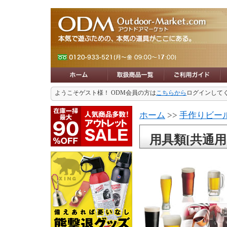
ようこそゲスト様！ ODM会員の方は
こちらから
ログインして
ホーム
>>
手作りビー
用具類[共通用