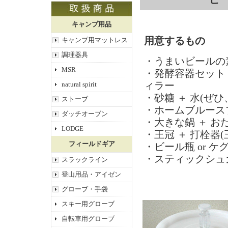
キャンプ用品
用意するもの
キャンプ用マットレス
調理器具
・うまいビールの素
MSR
・発酵容器セット：
natural spirit
ィラー
・砂糖 ＋ 水(ぜ
ストーブ
・ホームブルース
ダッチオーブン
・大きな鍋 ＋ おた
LODGE
・王冠 ＋ 打栓器
フィールドギア
・ビール瓶 or ケグ
・スティックシュ
スラックライン
登山用品・アイゼン
グローブ・手袋
スキー用グローブ
自転車用グローブ