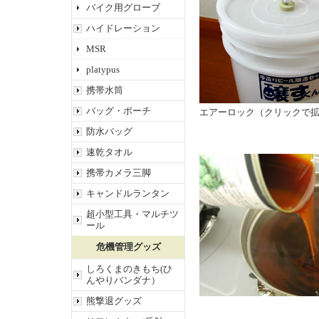
バイク用グローブ
ハイドレーション
MSR
platypus
携帯水筒
バッグ・ポーチ
エアーロック（クリックで
防水バッグ
速乾タオル
携帯カメラ三脚
キャンドルランタン
超小型工具・マルチツ
ール
危機管理グッズ
しろくまのきもち(ひ
んやりバンダナ）
熊撃退グッズ