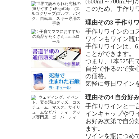
(600ml～700m
このため、手作り
理由その3 手作り
手作りワインのコ
ワインもワイン瓶
手作りワインは、6
ことができます。
つまり、1本525
自分で作るので安
の価格。
気軽に毎日ワイン
理由その4 自分好
手作りワインと一
インキャップやワ
お好み次第で自分
ます。
ワインを瓶につめ