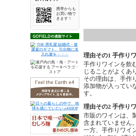
携帯からも
お買い物で
きます！
理由その1 手作り
手作りワインを飲
じることがよくあ
その理由は、手作
添加物が入ってい
す。
理由その2 手作り
市販のワインは、
含まれていません
一方、手作りワイン