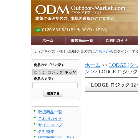
ようこそゲスト様！ ODM会員の方は
こちらから
ログインして
ホーム
>>
LODGE [
ン
>> LODGE ロジ
LODGE ロジック 
取扱商品一覧
ご利用ガイド
サイトマップ
会社概要
特定商取引法に基づ