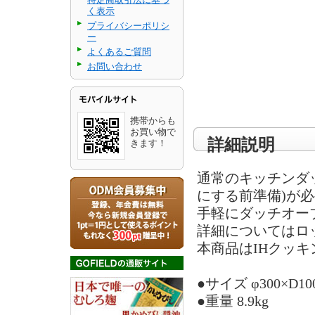
く表示
プライバシーポリシ
ー
よくあるご質問
お問い合わせ
携帯からも
お買い物で
詳細説明
きます！
通常のキッチンダ
にする前準備)が
手軽にダッチオー
詳細についてはロ
本商品はIHクッ
●サイズ φ300×D10
●重量 8.9kg