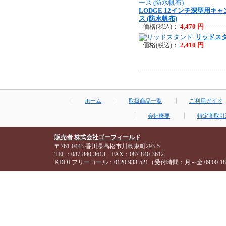
LODGE 12インチ深型用キ
ス (防水帆布)
価格
：
4,470 円
(税込)
リッドス
価格
：
2,410 円
(税込)
ホーム
取扱商品一覧
ご利用ガイド
会社概要
特定商取引
販売者 株式会社ゴーフィールド
〒761-0443 香川県高松市川島東町293-5
TEL：087-840-3613 FAX：087-840-3612
KDDI フリーコール：0120-933-521（受付時間：月～金 09:00-18