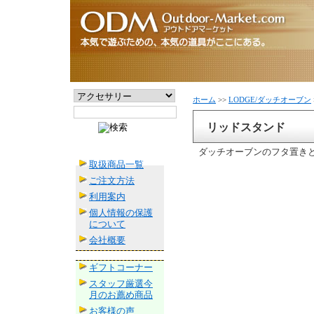
ホーム
>>
LODGE/ダッチオーブン
リッドスタンド
ダッチオーブンのフタ置き
取扱商品一覧
ご注文方法
利用案内
個人情報の保護
について
会社概要
ギフトコーナー
スタッフ厳選今
月のお薦め商品
お客様の声