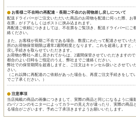
お客様ご不在時の再配達・長期ご不在のお荷物差し戻しについて
配送ドライバーがご注文いただいた商品のお荷物を配達に伺った際、お
在票」がドアもしくはポストに挟み込まれます。
再配達ご依頼につきましては、不在票をご覧頂き、配送ドライバーにご
絡ください。
また、お客様が長期ご不在である場合、数度にわたって配達させていた
所のお荷物保管期限は通常2週間程度となります。これを超過しますと、
戻し手続きを取らせていただきます。
お荷物が弊社へ差し戻されてからは、2週間保管させていただきますので
都合のよい日時をご指定のうえ、弊社までご連絡ください。
弊社での保管期間を超過しますと、ご注文はキャンセル扱いとさせてい
さい。
（これ以降に再配達のご依頼があった場合も、再度ご注文手続きをして
でご了承ください。）
注意事項
当店掲載の商品の画像につきまして、実際の商品と同じになるように撮
のパソコンのモニターによってカラーの見え方が違ったり、実際の商品
る場合がございます。予めご了承頂きますようお願いいたします。