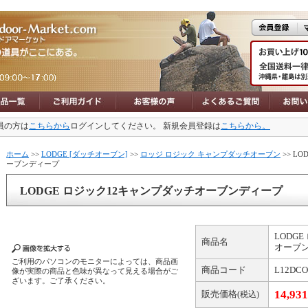
員の方は
こちらから
ログインしてください。 新規会員登録は
こちらから。
ホーム
>>
LODGE [ダッチオーブン]
>>
ロッジ ロジック キャンプダッチオーブン
>> L
ーブンディープ
LODGE ロジック12キャンプダッチオーブンディープ
LODG
商品名
オーブ
ご利用のパソコンのモニターによっては、商品画
商品コード
L12DCO
像が実際の商品と色味が異なって見える場合がご
ざいます。ご了承ください。
14,93
販売価格
(税込)