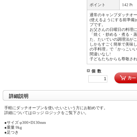
ポイント
142 Pt
通常のキャンプダッチオ
(使えるようにする前準備
プです。
お父さんの日曜日の料理
「焼く・炒める・煮る・
た、たいていの調理法が
しかもすごく簡単で美味
の手料理」で「かっこい
間違いなし!
子どもたちからも尊敬さ
個 数
詳細説明
手軽にダッチオーブンを使いたいという方にお勧めです。
詳細についてはロッジ ロジックをご覧下さい。
●サイズ φ300×D130mm
●重量 9kg
●足つき