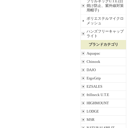
フリルネックU.T.E.(日
焼け防止、紫外線対策
用帽子)
ポリエステルマイクロ
メッシュ
ハンズフリーキャップ
ライト
ブランドカテゴリ
Aquapac
Chinook
DAJO
ErgoGrip
EZSALES
frillneck U.T.E
HIGHMOUNT
LODGE
MSR
NATURALSPILIT