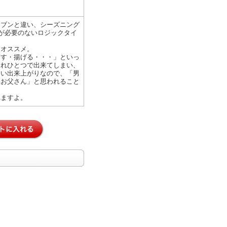
ーブンと違い、シーズニング
)が必要のないロジックタイ
にオススメ。
蒸す・揚げる・・・」といっ
これひとつで出来てしまい、
しい出来上がりなので、「男
いお父さん」と思われること
れますよ。