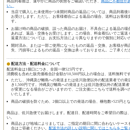
商品到着後は、速やかに商品の状態をご確認いただき、
商品に不都合が
い。
当店で購入した未使用かつ未開封商品の返品については、商品到着後1
お受けします。ただし、お客様都合による返品の場合、送料はお客様
す。
お届け時の商品の破損、誤った商品のお届け、不具合による返品の場合
あれば、返品・交換をお受けします。この場合、料金着払いでご返送
返還方法については、お支払方法により異なりますので個別に対応い
開封済み、または一部ご使用になったものの返品・交換、お客様が商
失、汚損等によるものの返品・交換は承っておりません。ご了承くだ
配送方法・配送料金について
配送料金は1個口につき、全国一律525円です。
消費税も含めた販売価格合計金額が10,500円以上の場合は、送料無料で
ただし、沖縄及び離島への発送または佐川急便以外の配送業者での発
き1,500円です。沖縄及び離島への発送または佐川急便以外の配送業
が変更になる場合がございますので、ご注文後にこちらで送料を調べ
いたします。
商品の破損を防ぐため、2個口以上での発送の場合、梱包数×525円と
商品は、佐川急便でお届けします。配達日、配達時間をご希望日の際は
い。
商品および地域によりましては、ご指定の期日に間に合わないケース
合はご容赦ください。
配送方法の詳しい説明に関してはこちらをご覧