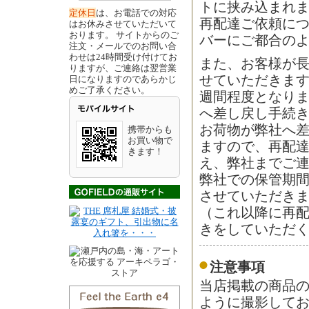
トに挟み込まれ
定休日
は、お電話での対応
再配達ご依頼に
はお休みさせていただいて
おります。 サイトからのご
バーにご都合の
注文・メールでのお問い合
わせは24時間受け付けてお
また、お客様が
りますが、ご連絡は翌営業
せていただきます
日になりますのであらかじ
めご了承ください。
週間程度となり
へ差し戻し手続
お荷物が弊社へ差
携帯からも
お買い物で
ますので、再配
きます！
え、弊社までご
弊社での保管期
させていただき
（これ以降に再
きをしていただ
注意事項
当店掲載の商品
ように撮影して