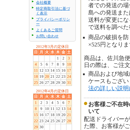
会社概要
者での発送の場合
特定商取引法に基づ
島への発送また
く表示
送料が変更にな
プライバシーポリシ
ー
で送料を調べた
よくあるご質問
お問い合わせ
商品の破損を防
×525円となり
2012年3月の定休日
日
月
火
水
木
金
土
商品は、佐川急
1
2
3
4
5
6
7
8
9
10
日の際は、ご注
11
12
13
14
15
16
17
商品および地域
18
19
20
21
22
23
24
ケースもござい
25
26
27
28
29
30
31
法の詳しい説明
2012年4月の定休日
日
月
火
水
木
金
土
1
2
3
4
5
6
7
お客様ご不在時
8
9
10
11
12
13
14
いて
15
16
17
18
19
20
21
配送ドライバー
22
23
24
25
26
27
28
た際、お客様が
29
30