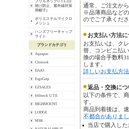
フリルネックU.T.E.(日
通常、ご注文から
焼け防止、紫外線対策
用帽子)
※品薄商品など
ポリエステルマイクロ
のでご了承くだ
メッシュ
ハンズフリーキャップ
お支払い方法に
ライト
お支払いは、ク
ブランドカテゴリ
替、コンビニ払
Aquapac
換の場合手数料3
Chinook
します。
DAJO
詳しいお支払方
ErgoGrip
返品・交換につ
EZSALES
以下の条件で、商
frillneck U.T.E
す。
HIGHMOUNT
商品到着後は、
LODGE
不都合がありま
MSR
当店で購入した
NATURALSPILIT