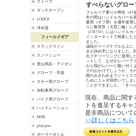
ストーブ
すべらないグローブ
ダッチオーブン
フォルツア乗りの男性（47
冬の間はハンドルカバーを
LODGE
夏用（オフ用）を通年使用し
りに教習所（大型二輪）に
浄水器
（CB750）にはハンドル
インターネットで検索した
フィールドギア
ました。
スラックライン
値段がリーズナブルな上に
きが決め手になりました。到
スノーシュー
出プチツーリングに使用し
ットして、なぜかレバーア
登山用品・アイゼン
から指がレバーに吸い付く
そのおかげでしょうか、そ
グローブ・手袋
階のみきわめまでノーミス
ために１ヶ月弱空いてしま
スキー用グローブ
ことができました。「すべ
自転車用グローブ
現在、商品に関す
バイク用グローブ
トを進呈するキャ
ハイドレーション
是非商品について
MSR
>>詳しくはこちら
platypus
ポーラーボトル