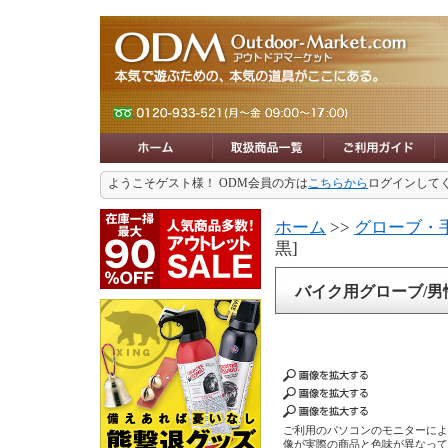
ようこそゲスト様！ ODM会員の方は
こちらから
ログインして
ホーム
>>
グローブ・
黒]
バイク用グローブ/男性用
ご利用のパソコンのモニターに
像が実際の商品と色味が異なっ