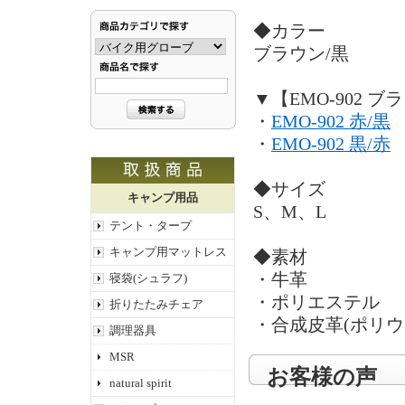
◆カラー
ブラウン/黒
▼【EMO-902 
・
EMO-902 赤/黒
・
EMO-902 黒/赤
◆サイズ
キャンプ用品
S、M、L
テント・タープ
キャンプ用マットレス
◆素材
・牛革
寝袋(シュラフ)
・ポリエステル
折りたたみチェア
・合成皮革(ポリウ
調理器具
MSR
お客様の声
natural spirit