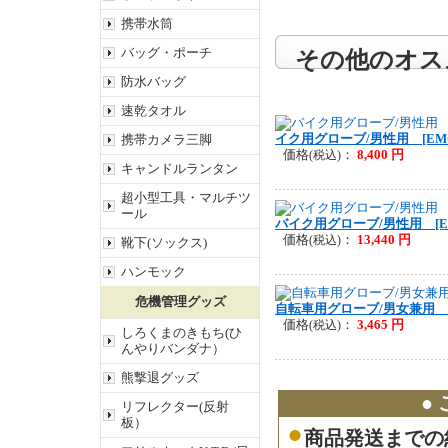
携帯水筒
バッグ・ポーチ
その他のオス
防水バッグ
速乾タオル
イク用グローブ/男性用 [EMO-
携帯カメラ三脚
価格
：
8,400 円
(税込)
キャンドルランタン
超小型工具・マルチツ
ール
バイク用グローブ/男性用 [EMO
価格
：
13,440 円
(税込)
靴下(ソックス)
ハンモック
危機管理グッズ
自転車用グローブ/男女兼用 [EB
価格
：
3,465 円
(税込)
しろくまのきもち(ひ
んやりバンダナ）
熊撃退グッズ
●
リフレクター(反射
板）
商品発送までの