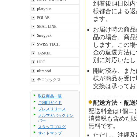
到着後14日以
platypus
様都合による返
POLAR
ます。
SEAL LINE
お届け時の商品
Snugpak
品の場合、商品
します。この場
SWISS TECH
金の返還方法に
TASKEL
別に対応いたし
UCO
開封済み、また
ultrapod
様が商品を受け
テコソックス
交換は承ってお
取扱商品一覧
配送方法・配送
ご利用ガイド
プレスリリース
配送料金は1個口
メルマガバックナン
消費税も含めた販
バー
無料です。
スタッフブログ
サイトマップ
ただし、沖縄及