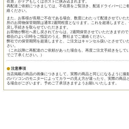
在票」がドアもしくはポストに挟み込まれます。
再配達ご依頼につきましては、不在票をご覧頂き、配送ドライバーにご
絡ください。
また、お客様が長期ご不在である場合、数度にわたって配達させていた
所のお荷物保管期限は通常2週間程度となります。これを超過しますと、
戻し手続きを取らせていただきます。
お荷物が弊社へ差し戻されてからは、2週間保管させていただきますので
都合のよい日時をご指定のうえ、弊社までご連絡ください。
弊社での保管期間を超過しますと、ご注文はキャンセル扱いとさせてい
さい。
（これ以降に再配達のご依頼があった場合も、再度ご注文手続きをして
でご了承ください。）
注意事項
当店掲載の商品の画像につきまして、実際の商品と同じになるように撮
のパソコンのモニターによってカラーの見え方が違ったり、実際の商品
る場合がございます。予めご了承頂きますようお願いいたします。