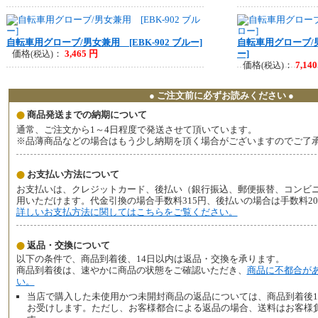
自転車用グローブ/男女兼用 [EBK-902 ブルー]
自転車用グローブ/男
価格
：
3,465 円
ー]
(税込)
価格
：
7,14
(税込)
● ご注文前に必ずお読みください ●
商品発送までの納期について
通常、ご注文から1～4日程度で発送させて頂いています。
※品薄商品などの場合はもう少し納期を頂く場合がございますのでご了
お支払い方法について
お支払いは、クレジットカード、後払い（銀行振込、郵便振替、コンビ
用いただけます。代金引換の場合手数料315円、後払いの場合は手数料2
詳しいお支払方法に関してはこちらをご覧ください。
返品・交換について
以下の条件で、商品到着後、14日以内は返品・交換を承ります。
商品到着後は、速やかに商品の状態をご確認いただき、
商品に不都合が
い。
当店で購入した未使用かつ未開封商品の返品については、商品到着後1
お受けします。ただし、お客様都合による返品の場合、送料はお客様