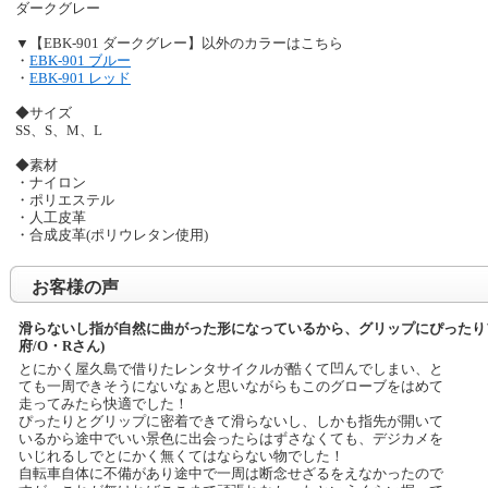
ダークグレー
▼【EBK-901 ダークグレー】以外のカラーはこちら
・
EBK-901 ブルー
・
EBK-901 レッド
◆サイズ
SS、S、M、L
◆素材
・ナイロン
・ポリエステル
・人工皮革
・合成皮革(ポリウレタン使用)
お客様の声
滑らないし指が自然に曲がった形になっているから、グリップにぴったりフィ
府/O・Rさん)
とにかく屋久島で借りたレンタサイクルが酷くて凹んでしまい、と
ても一周できそうにないなぁと思いながらもこのグローブをはめて
走ってみたら快適でした！
ぴったりとグリップに密着できて滑らないし、しかも指先が開いて
いるから途中でいい景色に出会ったらはずさなくても、デジカメを
いじれるしでとにかく無くてはならない物でした！
自転車自体に不備があり途中で一周は断念せざるをえなかったので