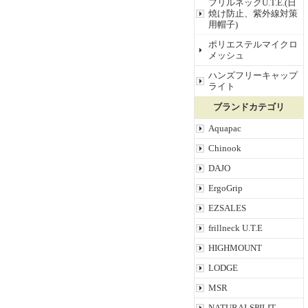
フリルネックU.T.E.(日
焼け防止、紫外線対策
用帽子)
ポリエステルマイクロ
メッシュ
ハンズフリーキャップ
ライト
ブランドカテゴリ
Aquapac
Chinook
DAJO
ErgoGrip
EZSALES
frillneck U.T.E
HIGHMOUNT
LODGE
MSR
NATURALSPILIT