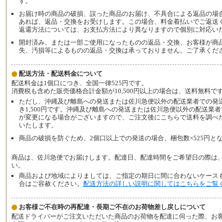
す。
お届け時の商品の破損、誤った商品のお届け、不具合による返品の場合
あれば、返品・交換をお受けします。この場合、料金着払いでご返送
返還方法については、お支払方法により異なりますので個別に対応い
開封済み、または一部ご使用になったものの返品・交換、お客様が商
失、汚損等によるものの返品・交換は承っておりません。ご了承くだ
配送方法・配送料金について
配送料金は1個口につき、全国一律525円です。
消費税も含めた販売価格合計金額が10,500円以上の場合は、送料無料で
ただし、沖縄及び離島への発送または佐川急便以外の配送業者での発
き1,500円です。沖縄及び離島への発送または佐川急便以外の配送業
が変更になる場合がございますので、ご注文後にこちらで送料を調べ
いたします。
商品の破損を防ぐため、2個口以上での発送の場合、梱包数×525円と
商品は、佐川急便でお届けします。配達日、配達時間をご希望日の際は
い。
商品および地域によりましては、ご指定の期日に間に合わないケース
合はご容赦ください。
配送方法の詳しい説明に関してはこちらをご覧
お客様ご不在時の再配達・長期ご不在のお荷物差し戻しについて
配送ドライバーがご注文いただいた商品のお荷物を配達に伺った際、お