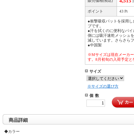
4,515
販売価格
(税込)
ポイント
43 Pt
●衝撃吸収パットを採用し
ブです。
●汗を拭くのに便利なパイ
側には吸汗速乾メッシュ
減しています。さらさら
●中国製
※Mサイズは現在メーカ
す。8月初旬の入荷予定と
サイズ
※サイズの選び方
個 数
商品詳細
◆カラー