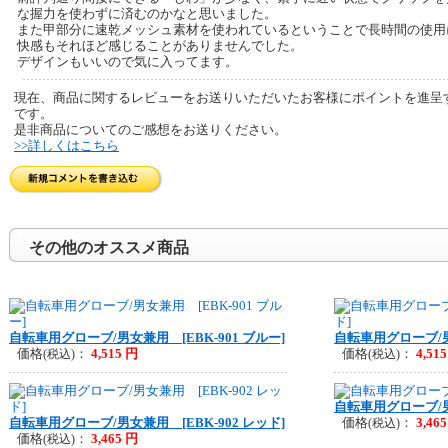
な握力を使わずに済むのかなと思いました。
また甲部分に速乾メッシュ素材を使われているということで長時間の使用
快感もそれほど感じることがありませんでした。
デザインもいいので気に入ってます。
現在、商品に関するレビューをお送りいただいたお客様にポイントを進呈
です。
是非商品についてのご感想をお送りください。
>>詳しくはこちら
その他のオススメ商品
自転車用グローブ/男女兼用 [EBK-901 ブルー]
自転車用グローブ/男女
価格
：
4,515 円
価格
：
4,51
(税込)
(税込)
自転車用グローブ/男女
自転車用グローブ/男女兼用 [EBK-902 レッド]
価格
：
3,46
(税込)
価格
：
3,465 円
(税込)