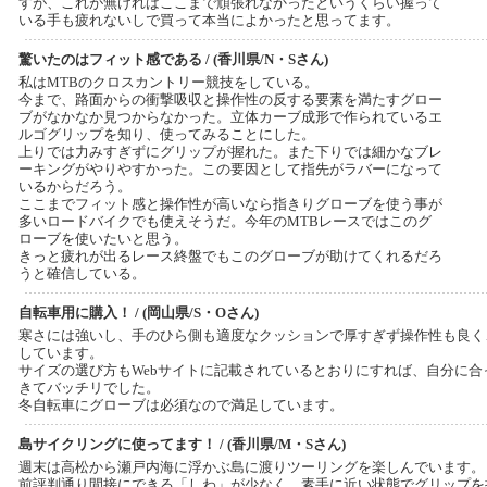
すが、これが無ければここまで頑張れなかったというくらい握って
いる手も疲れないしで買って本当によかったと思ってます。
驚いたのはフィット感である / (香川県/N・Sさん)
私はMTBのクロスカントリー競技をしている。
今まで、路面からの衝撃吸収と操作性の反する要素を満たすグロー
ブがなかなか見つからなかった。立体カーブ成形で作られているエ
ルゴグリップを知り、使ってみることにした。
上りでは力みすぎずにグリップが握れた。また下りでは細かなブレ
ーキングがやりやすかった。この要因として指先がラバーになって
いるからだろう。
ここまでフィット感と操作性が高いなら指きりグローブを使う事が
多いロードバイクでも使えそうだ。今年のMTBレースではこのグ
ローブを使いたいと思う。
きっと疲れが出るレース終盤でもこのグローブが助けてくれるだろ
うと確信している。
自転車用に購入！ / (岡山県/S・Oさん)
寒さには強いし、手のひら側も適度なクッションで厚すぎず操作性も良く
しています。
サイズの選び方もWebサイトに記載されているとおりにすれば、自分に合
きてバッチリでした。
冬自転車にグローブは必須なので満足しています。
島サイクリングに使ってます！ / (香川県/M・Sさん)
週末は高松から瀬戸内海に浮かぶ島に渡りツーリングを楽しんでいます。
前評判通り間接にできる「しわ」が少なく、素手に近い状態でグリップを