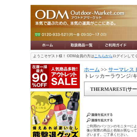
ようこそゲスト様！ ODM会員の方は
こちらから
ログインして
ホーム
>>
サーマレスト
トレッカーラウンジ/
THERMAREST(
ご利用のパソコンのモニターに
像が実際の商品と色味が異なっ
ざいます。ご了承ください。