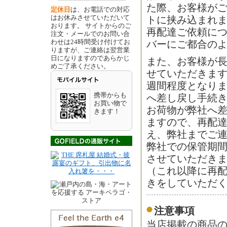
た際、お客様が
定休日
は、お電話での対応
はお休みさせていただいて
トに挟み込まれ
おります。 サイトからのご
再配達ご依頼に
注文・メールでのお問い合
わせは24時間受け付けてお
バーにご都合の
りますが、ご連絡は翌営業
日になりますのであらかじ
また、お客様が
めご了承ください。
せていただきます
週間程度となり
携帯からも
へ差し戻し手続
お買い物で
お荷物が弊社へ差
きます！
ますので、再配
え、弊社までご
弊社での保管期
させていただき
（これ以降に再
きをしていただ
注意事項
当店掲載の商品