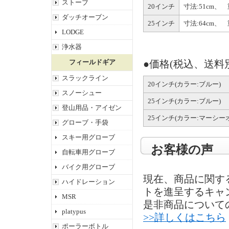
ストーブ
20インチ
寸法:51cm、 
ダッチオーブン
25インチ
寸法:64cm、 
LODGE
浄水器
フィールドギア
●価格(税込、送料
スラックライン
20インチ(カラー:ブルー)
スノーシュー
25インチ(カラー:ブルー)
登山用品・アイゼン
25インチ(カラー:マーシ
グローブ・手袋
スキー用グローブ
お客様の声
自転車用グローブ
バイク用グローブ
現在、商品に関す
ハイドレーション
トを進呈するキャ
MSR
是非商品について
platypus
>>詳しくはこちら
ポーラーボトル