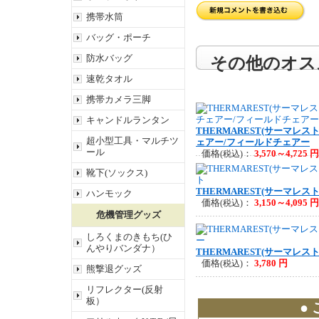
携帯水筒
バッグ・ポーチ
防水バッグ
その他のオス
速乾タオル
携帯カメラ三脚
キャンドルランタン
THERMAREST(サーマレス
超小型工具・マルチツ
ェアー/フィールドチェアー
ール
価格
：
3,570～4,725 円
(税込)
靴下(ソックス)
THERMAREST(サーマレス
ハンモック
価格
：
3,150～4,095 円
(税込)
危機管理グッズ
しろくまのきもち(ひ
んやりバンダナ）
THERMAREST(サーマレス
価格
：
3,780 円
(税込)
熊撃退グッズ
リフレクター(反射
板）
●