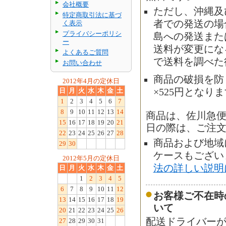
会社概要
ただし、沖縄及
特定商取引法に基づ
者での発送の場合
く表示
プライバシーポリシ
島への発送また
ー
送料が変更にな
よくあるご質問
で送料を調べた
お問い合わせ
商品の破損を防
2012年4月の定休日
日
月
火
水
木
金
土
×525円となり
1
2
3
4
5
6
7
8
9
10
11
12
13
14
商品は、佐川急
15
16
17
18
19
20
21
日の際は、ご注
22
23
24
25
26
27
28
商品および地域
29
30
ケースもござい
2012年5月の定休日
法の詳しい説明
日
月
火
水
木
金
土
1
2
3
4
5
6
7
8
9
10
11
12
お客様ご不在時
13
14
15
16
17
18
19
いて
20
21
22
23
24
25
26
配送ドライバー
27
28
29
30
31