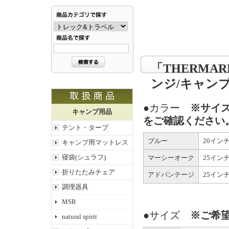
「THERMA
ンジ/キャン
●カラー
※サイ
キャンプ用品
をご確認ください
テント・タープ
ブルー
20イン
キャンプ用マットレス
寝袋(シュラフ)
マーシーオーク
25イン
折りたたみチェア
アドバンテージ
25イン
調理器具
MSR
●サイズ
※ご希
natural spirit