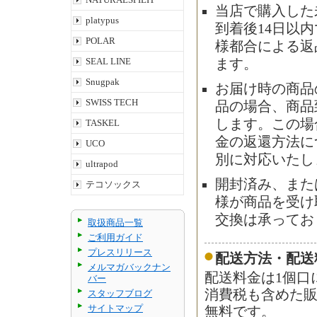
当店で購入した
platypus
到着後14日以
POLAR
様都合による返
SEAL LINE
ます。
Snugpak
お届け時の商品
SWISS TECH
品の場合、商品
します。この場
TASKEL
金の返還方法に
UCO
別に対応いたし
ultrapod
開封済み、また
テコソックス
様が商品を受け
交換は承ってお
取扱商品一覧
ご利用ガイド
プレスリリース
配送方法・配送
メルマガバックナン
配送料金は1個口
バー
消費税も含めた販
スタッフブログ
サイトマップ
無料です。