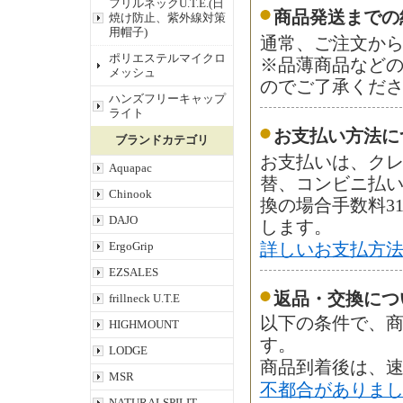
フリルネックU.T.E.(日
商品発送までの
焼け防止、紫外線対策
用帽子)
通常、ご注文から
ポリエステルマイクロ
※品薄商品など
メッシュ
のでご了承くだ
ハンズフリーキャップ
ライト
お支払い方法に
ブランドカテゴリ
お支払いは、ク
Aquapac
替、コンビニ払
Chinook
換の場合手数料3
DAJO
します。
ErgoGrip
詳しいお支払方
EZSALES
返品・交換につ
frillneck U.T.E
以下の条件で、商
HIGHMOUNT
す。
LODGE
商品到着後は、
MSR
不都合がありま
NATURALSPILIT