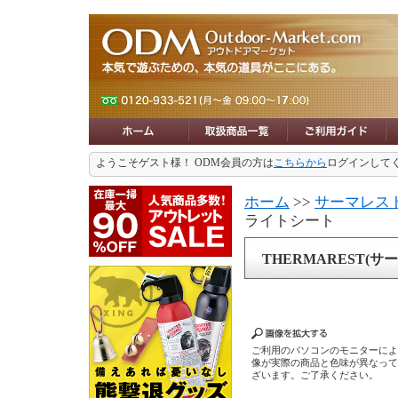
ようこそゲスト様！ ODM会員の方は
こちらから
ログインして
ホーム
>>
サーマレスト
ライトシート
THERMAREST(
ご利用のパソコンのモニターに
像が実際の商品と色味が異なっ
ざいます。ご了承ください。