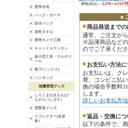
価格
：
3,570～4,725 円
(税込)
携帯水筒
バッグ・ポーチ
●
防水バッグ
商品発送までの
速乾タオル
通常、ご注文から
携帯カメラ三脚
※品薄商品など
キャンドルランタン
のでご了承くだ
超小型工具・マルチツ
ール
お支払い方法に
靴下(ソックス)
お支払いは、ク
ハンモック
替、コンビニ払
換の場合手数料3
危機管理グッズ
します。
しろくまのきもち(ひ
んやりバンダナ）
詳しいお支払方
熊撃退グッズ
返品・交換につ
リフレクター(反射
板）
以下の条件で、商