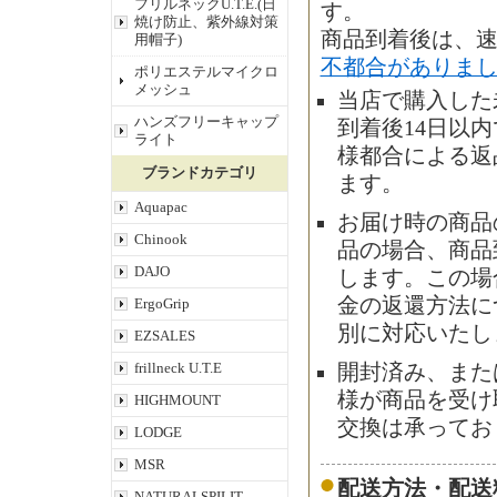
フリルネックU.T.E.(日
す。
焼け防止、紫外線対策
商品到着後は、
用帽子)
不都合がありま
ポリエステルマイクロ
メッシュ
当店で購入した
ハンズフリーキャップ
到着後14日以
ライト
様都合による返
ブランドカテゴリ
ます。
Aquapac
お届け時の商品
Chinook
品の場合、商品
DAJO
します。この場
金の返還方法に
ErgoGrip
別に対応いたし
EZSALES
frillneck U.T.E
開封済み、また
様が商品を受け
HIGHMOUNT
交換は承ってお
LODGE
MSR
配送方法・配送
NATURALSPILIT