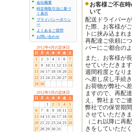
会社概要
お客様ご不在時
特定商取引法に基づ
いて
く表示
配送ドライバー
プライバシーポリシ
ー
た際、お客様が
よくあるご質問
トに挟み込まれ
お問い合わせ
再配達ご依頼に
バーにご都合の
2012年4月の定休日
日
月
火
水
木
金
土
また、お客様が
1
2
3
4
5
6
7
せていただきます
8
9
10
11
12
13
14
週間程度となり
15
16
17
18
19
20
21
22
23
24
25
26
27
28
へ差し戻し手続
29
30
お荷物が弊社へ差
2012年5月の定休日
ますので、再配
日
月
火
水
木
金
土
え、弊社までご
1
2
3
4
5
弊社での保管期
6
7
8
9
10
11
12
させていただき
13
14
15
16
17
18
19
（これ以降に再
20
21
22
23
24
25
26
きをしていただ
27
28
29
30
31