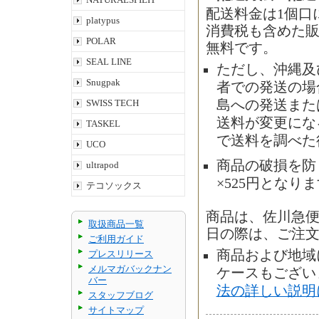
配送料金は1個口
platypus
消費税も含めた販
POLAR
無料です。
SEAL LINE
ただし、沖縄及
Snugpak
者での発送の場合
SWISS TECH
島への発送また
送料が変更にな
TASKEL
で送料を調べた
UCO
商品の破損を防
ultrapod
×525円となり
テコソックス
商品は、佐川急
取扱商品一覧
日の際は、ご注
ご利用ガイド
商品および地域
プレスリリース
メルマガバックナン
ケースもござい
バー
法の詳しい説明
スタッフブログ
サイトマップ