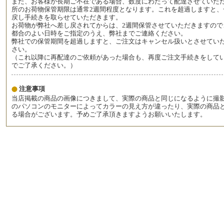
また、お客様が長期ご不在である場合、数度にわたって配達させていた
所のお荷物保管期限は通常2週間程度となります。これを超過しますと、
戻し手続きを取らせていただきます。
お荷物が弊社へ差し戻されてからは、2週間保管させていただきますので
都合のよい日時をご指定のうえ、弊社までご連絡ください。
弊社での保管期間を超過しますと、ご注文はキャンセル扱いとさせてい
さい。
（これ以降に再配達のご依頼があった場合も、再度ご注文手続きをして
でご了承ください。）
注意事項
当店掲載の商品の画像につきまして、実際の商品と同じになるように撮
のパソコンのモニターによってカラーの見え方が違ったり、実際の商品
る場合がございます。予めご了承頂きますようお願いいたします。