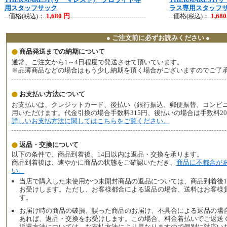
用スタッフサック
ラス専用スタッフ
価格
：
1,680 円
価格
：
1,68
(税込)
(税込)
● ご注文前に必ずお読みください ●
商品発送までの納期について
通常、ご注文から1～4日程度で発送させて頂いています。
※品薄商品などの場合はもう少し納期を頂く場合がございますのでご了
お支払い方法について
お支払いは、クレジットカード、後払い（銀行振込、郵便振替、コンビ
用いただけます。代金引換の場合手数料315円、後払いの場合は手数料2
詳しいお支払方法に関してはこちらをご覧ください。
返品・交換について
以下の条件で、商品到着後、14日以内は返品・交換を承ります。
商品到着後は、速やかに商品の状態をご確認いただき、
商品に不都合が
い。
当店で購入した未使用かつ未開封商品の返品については、商品到着後1
お受けします。ただし、お客様都合による返品の場合、送料はお客様
す。
お届け時の商品の破損、誤った商品のお届け、不具合による返品の場合
あれば、返品・交換をお受けします。この場合、料金着払いでご返送
返還方法については、お支払方法により異なりますので個別に対応い