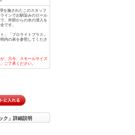
t
処理を施されたこのスタッフ
ルラインでお馴染みのロール
式で、外部からの水の浸入を
安全です。
イト」「プロライトプラス」
説明内の表を参照してくださ
んが、只今、スモールサイズ
す。ご了承ください。
サック」詳細説明