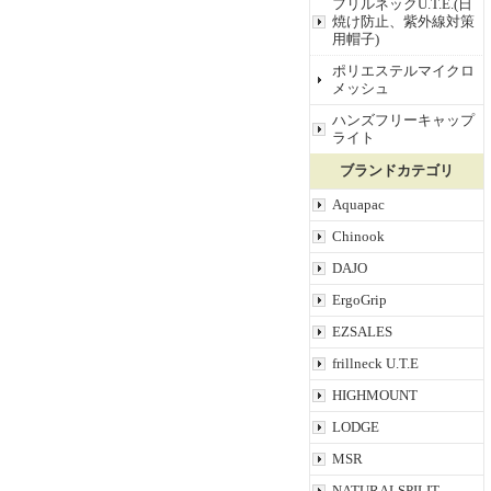
フリルネックU.T.E.(日
焼け防止、紫外線対策
用帽子)
ポリエステルマイクロ
メッシュ
ハンズフリーキャップ
ライト
ブランドカテゴリ
Aquapac
Chinook
DAJO
ErgoGrip
EZSALES
frillneck U.T.E
HIGHMOUNT
LODGE
MSR
NATURALSPILIT