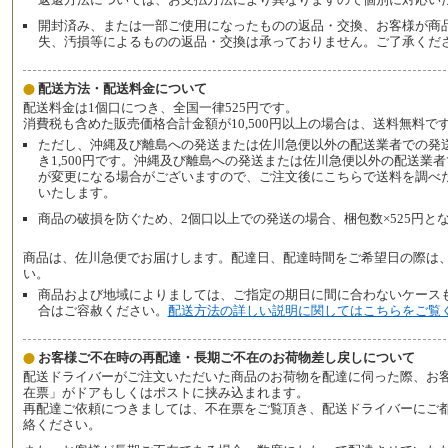
開封済み、または一部ご使用になったものの返品・交換、お客様が商
失、汚損等によるものの返品・交換は承っておりません。ご了承くだ
配送方法・配送料金について
配送料金は1個口につき、全国一律525円です。
消費税も含めた販売価格合計金額が10,500円以上の場合は、送料無料で
ただし、沖縄及び離島への発送または佐川急便以外の配送業者での発
き1,500円です。沖縄及び離島への発送または佐川急便以外の配送業
が変更になる場合がございますので、ご注文後にこちらで送料を調べ
いたします。
商品の破損を防ぐため、2個口以上での発送の場合、梱包数×525円と
商品は、佐川急便でお届けします。配達日、配達時間をご希望日の際は
い。
商品および地域によりましては、ご指定の期日に間に合わないケース
合はご容赦ください。
配送方法の詳しい説明に関してはこちらをご覧
お客様ご不在時の再配達・長期ご不在のお荷物差し戻しについて
配送ドライバーがご注文いただいた商品のお荷物を配達に伺った際、お
在票」がドアもしくはポストに挟み込まれます。
再配達ご依頼につきましては、不在票をご覧頂き、配送ドライバーにご
絡ください。