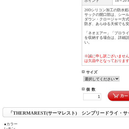
ポイント
18～20 P
20Dシリコン加工の防水
サックの開口部は、シー
ダウン・クロージャー方
防ぎ、あらゆる天候でも
「ネオエアー」「プロラ
を収納する場合は、詳細
い。
※誠に申し訳ございませ
は欠品中となっておりま
サイズ
個 数
「THERMAREST(サーマレスト) シンプリードライ・
●カラー
レモン