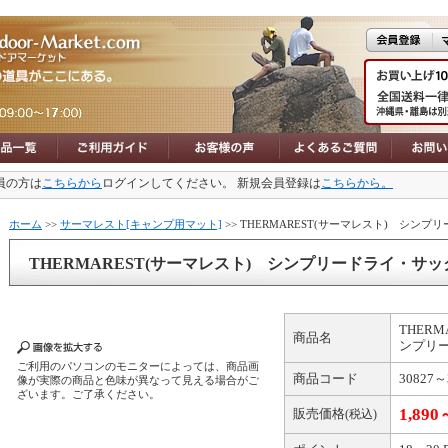
員の方は
こちらから
ログインしてください。 新規会員登録は
こちらから。
ホーム
>>
サーマレスト[キャンプ用マット]
>> THERMAREST(サーマレスト) シン
THERMAREST(サーマレスト) シンプリードライ・サッ
THER
商品名
ンプリ
ご利用のパソコンのモニターによっては、商品画
商品コード
30827～
像が実際の商品と色味が異なって見える場合がご
ざいます。ご了承ください。
1,890
販売価格
(税込)