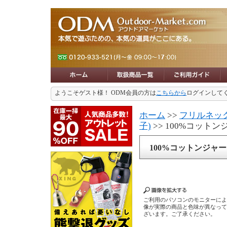
ようこそゲスト様！ ODM会員の方は
こちらから
ログインして
ホーム
>>
フリルネック
子)
>> 100%コット
100%コットンジャ
ご利用のパソコンのモニターに
像が実際の商品と色味が異なっ
ざいます。ご了承ください。