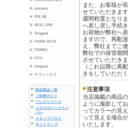
また、お客様が
platypus
せていただきます
POLAR
週間程度となり
SEAL LINE
へ差し戻し手続
お荷物が弊社へ差
Snugpak
ますので、再配
SWISS TECH
え、弊社までご
TASKEL
弊社での保管期
UCO
させていただき
（これ以降に再
ultrapod
きをしていただ
テコソックス
注意事項
取扱商品一覧
ご利用ガイド
当店掲載の商品
プレスリリース
ように撮影して
メルマガバックナン
ってカラーの見
バー
って見える場合
スタッフブログ
いたします。
サイトマップ