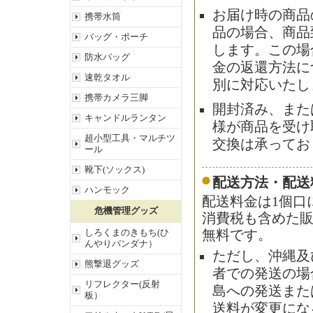
お届け時の商品
携帯水筒
品の場合、商品
バッグ・ポーチ
します。この場
防水バッグ
金の返還方法に
速乾タオル
別に対応いたし
携帯カメラ三脚
開封済み、また
キャンドルランタン
様が商品を受け
超小型工具・マルチツ
交換は承ってお
ール
靴下(ソックス)
配送方法・配送
ハンモック
配送料金は1個口
危機管理グッズ
消費税も含めた販
しろくまのきもち(ひ
無料です。
んやりバンダナ）
ただし、沖縄及
熊撃退グッズ
者での発送の場合
リフレクター(反射
島への発送また
板）
送料が変更にな