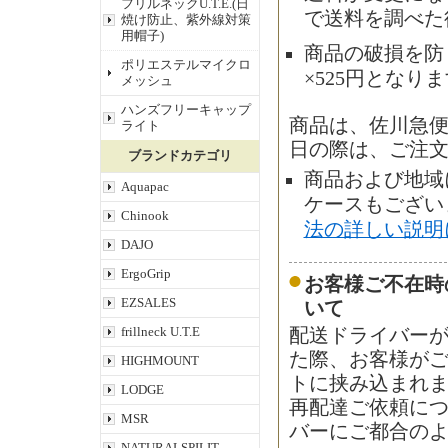
フリルネックU.T.E.(日
で送料を調べた
焼け防止、紫外線対策
用帽子)
商品の破損を防
ポリエステルマイクロ
×525円となり
メッシュ
ハンズフリーキャップ
商品は、佐川急
ライト
日の際は、ご注
ブランドカテゴリ
商品および地域
Aquapac
ケースもござい
Chinook
法の詳しい説明
DAJO
ErgoGrip
お客様ご不在時
EZSALES
いて
frillneck U.T.E
配送ドライバー
た際、お客様が
HIGHMOUNT
トに挟み込まれ
LODGE
再配達ご依頼に
MSR
バーにご都合の
NATURALSPILIT