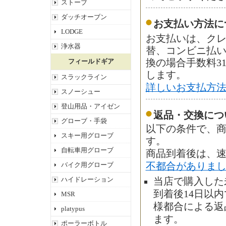
ストーブ
ダッチオーブン
お支払い方法に
LODGE
お支払いは、ク
浄水器
替、コンビニ払
フィールドギア
換の場合手数料3
します。
スラックライン
詳しいお支払方
スノーシュー
登山用品・アイゼン
返品・交換につ
グローブ・手袋
以下の条件で、商
スキー用グローブ
す。
自転車用グローブ
商品到着後は、
バイク用グローブ
不都合がありま
ハイドレーション
当店で購入した
到着後14日以
MSR
様都合による返
platypus
ます。
ポーラーボトル