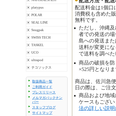
配送方法・配送
配送料金は1個口
platypus
消費税も含めた販
POLAR
無料です。
SEAL LINE
ただし、沖縄及
Snugpak
者での発送の場合
SWISS TECH
島への発送また
TASKEL
送料が変更にな
UCO
で送料を調べた
ultrapod
商品の破損を防
テコソックス
×525円となり
商品は、佐川急
取扱商品一覧
ご利用ガイド
日の際は、ご注
プレスリリース
商品および地域
メルマガバックナン
ケースもござい
バー
スタッフブログ
法の詳しい説明
サイトマップ