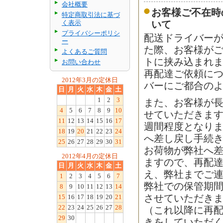
会社概要
お客様ご不在時
特定商取引法に基づ
く表示
いて
プライバシーポリシ
配送ドライバー
ー
た際、お客様が
よくあるご質問
トに挟み込まれ
お問い合わせ
再配達ご依頼に
2012年3月の定休日
バーにご都合の
日
月
火
水
木
金
土
1
2
3
また、お客様が
4
5
6
7
8
9
10
せていただきます
11
12
13
14
15
16
17
週間程度となり
18
19
20
21
22
23
24
へ差し戻し手続
25
26
27
28
29
30
31
お荷物が弊社へ差
2012年4月の定休日
ますので、再配
日
月
火
水
木
金
土
え、弊社までご
1
2
3
4
5
6
7
弊社での保管期
8
9
10
11
12
13
14
15
16
17
18
19
20
21
させていただき
22
23
24
25
26
27
28
（これ以降に再
29
30
きをしていただ