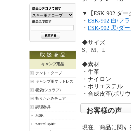
▼【ESK-902 
・
ESK-902 白
・
ESK-902 黒/
◆サイズ
S、M、L
◆素材
キャンプ用品
・牛革
テント・タープ
・ナイロン
キャンプ用マットレス
・ポリエステル
寝袋(シュラフ)
・合成皮革(ポリウ
折りたたみチェア
調理器具
お客様の声
MSR
natural spirit
現在、商品に関す