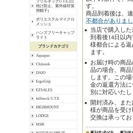
フリルネックU.T.E.(日
す。
焼け防止、紫外線対策
用帽子)
商品到着後は、
ポリエステルマイクロ
不都合がありま
メッシュ
当店で購入した
ハンズフリーキャップ
到着後14日以
ライト
様都合による返
ブランドカテゴリ
ます。
Aquapac
お届け時の商品
Chinook
品の場合、商品
DAJO
します。この場
ErgoGrip
金の返還方法に
EZSALES
別に対応いたし
frillneck U.T.E
開封済み、また
HIGHMOUNT
様が商品を受け
LODGE
交換は承ってお
MSR
NATURALSPILIT