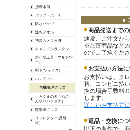
携帯水筒
バッグ・ポーチ
●
防水バッグ
商品発送までの
速乾タオル
通常、ご注文から
携帯カメラ三脚
※品薄商品など
キャンドルランタン
のでご了承くだ
超小型工具・マルチツ
ール
お支払い方法に
靴下(ソックス)
お支払いは、ク
ハンモック
替、コンビニ払
危機管理グッズ
換の場合手数料3
しろくまのきもち(ひ
します。
んやりバンダナ）
詳しいお支払方
熊撃退グッズ
リフレクター(反射
返品・交換につ
板）
以下の条件で、商