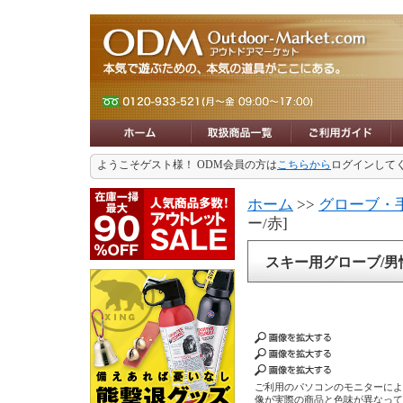
ようこそゲスト様！ ODM会員の方は
こちらから
ログインして
ホーム
>>
グローブ・
ー/赤]
スキー用グローブ/男性用
ご利用のパソコンのモニターに
像が実際の商品と色味が異なっ