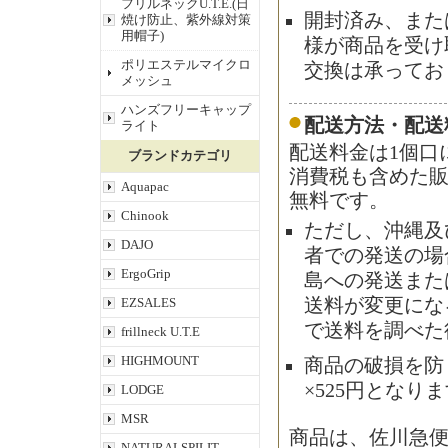
フリルネックU.T.E.(日
開封済み、また
焼け防止、紫外線対策
用帽子)
様が商品を受け
ポリエステルマイクロ
交換は承ってお
メッシュ
ハンズフリーキャップ
配送方法・配送
ライト
配送料金は1個口
ブランドカテゴリ
消費税も含めた販
Aquapac
無料です。
Chinook
ただし、沖縄及
DAJO
者での発送の場合
ErgoGrip
島への発送また
EZSALES
送料が変更にな
で送料を調べた
frillneck U.T.E
HIGHMOUNT
商品の破損を防
×525円となり
LODGE
MSR
商品は、佐川急
NATURALSPILIT