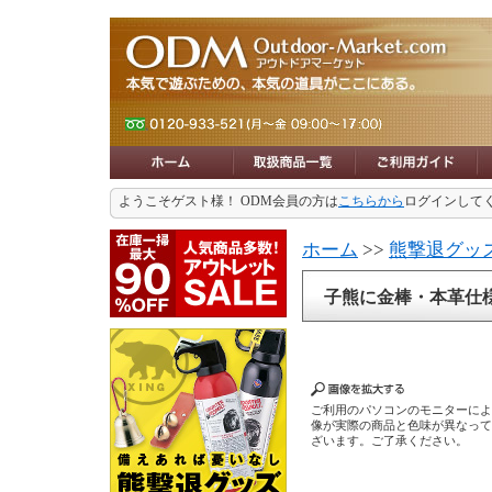
ようこそゲスト様！ ODM会員の方は
こちらから
ログインして
ホーム
>>
熊撃退グッ
子熊に金棒・本革仕
ご利用のパソコンのモニターに
像が実際の商品と色味が異なっ
ざいます。ご了承ください。