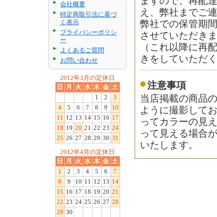
ますので、再配
会社概要
え、弊社までご
特定商取引法に基づ
く表示
弊社での保管期
プライバシーポリシ
させていただき
ー
（これ以降に再
よくあるご質問
きをしていただ
お問い合わせ
2012年3月の定休日
注意事項
日
月
火
水
木
金
土
1
2
3
当店掲載の商品
4
5
6
7
8
9
10
ように撮影して
11
12
13
14
15
16
17
ってカラーの見
18
19
20
21
22
23
24
って見える場合
25
26
27
28
29
30
31
いたします。
2012年4月の定休日
日
月
火
水
木
金
土
1
2
3
4
5
6
7
8
9
10
11
12
13
14
15
16
17
18
19
20
21
22
23
24
25
26
27
28
29
30