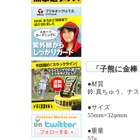
「子熊に金棒
●材質
鈴:真ちゅう、ナス
●サイズ
55mm×32φmm
●重量
57g