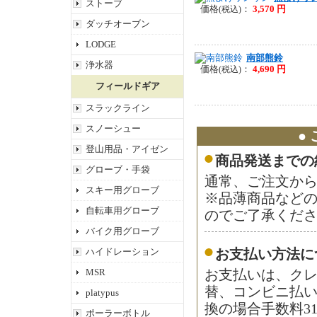
ストーブ
価格
：
3,570 円
(税込)
ダッチオーブン
LODGE
南部熊鈴
浄水器
価格
：
4,690 円
(税込)
フィールドギア
スラックライン
スノーシュー
●
登山用品・アイゼン
商品発送までの
グローブ・手袋
通常、ご注文から
スキー用グローブ
※品薄商品など
自転車用グローブ
のでご了承くだ
バイク用グローブ
ハイドレーション
お支払い方法に
MSR
お支払いは、ク
替、コンビニ払
platypus
換の場合手数料3
ポーラーボトル