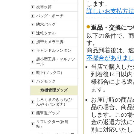
します。
携帯水筒
詳しいお支払方
バッグ・ポーチ
防水バッグ
返品・交換につ
速乾タオル
以下の条件で、商
携帯カメラ三脚
す。
商品到着後は、
キャンドルランタン
不都合がありま
超小型工具・マルチツ
ール
当店で購入した
靴下(ソックス)
到着後14日以
様都合による返
ハンモック
ます。
危機管理グッズ
お届け時の商品
しろくまのきもち(ひ
んやりバンダナ）
品の場合、商品
熊撃退グッズ
します。この場
金の返還方法に
リフレクター(反射
板）
別に対応いたし