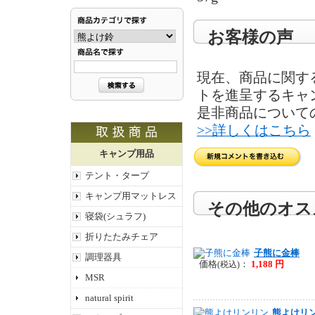
お客様の声
現在、商品に関す
トを進呈するキャ
是非商品について
>>詳しくはこちら
キャンプ用品
テント・タープ
キャンプ用マットレス
その他のオス
寝袋(シュラフ)
折りたたみチェア
子熊に金棒
調理器具
価格
：
1,188 円
(税込)
MSR
natural spirit
熊よけリ