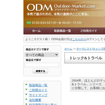
ようこそゲスト様！ ODM会員の方は
こちらから
ログインして
ホーム
>>
サーマレスト[キャンプ用
トレック&トラベル
2004年、ほとんどの
&トラベル」シリーズ、
取扱商品一覧
に分類して、お客様に
ご利用ガイド
サイトマップ
会社概要
特定商取引法に基づ