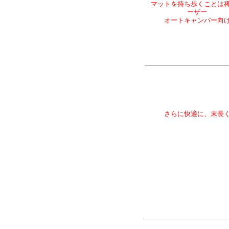
マットを持ち歩くことは
ーザー
オートキャンパー向
さらに快適に、末長