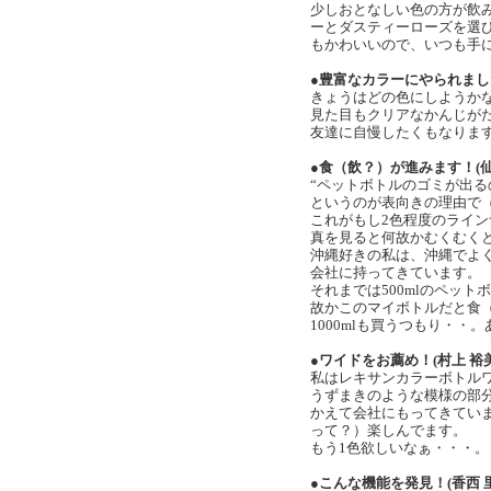
少しおとなしい色の方が飲
ーとダスティーローズを選
もかわいいので、いつも手
●豊富なカラーにやられました・
きょうはどの色にしようか
見た目もクリアなかんじが
友達に自慢したくもなりま
●食（飲？）が進みます！(仙波 
“ペットボトルのゴミが出る
というのが表向きの理由で
これがもし2色程度のライ
真を見ると何故かむくむく
沖縄好きの私は、沖縄でよ
会社に持ってきています。
それまでは500mlのペット
故かこのマイボトルだと食
1000mlも買うつもり・・
●ワイドをお薦め！(村上 裕美)
私はレキサンカラーボトルワ
うずまきのような模様の部
かえて会社にもってきてい
って？）楽しんでます。
もう1色欲しいなぁ・・・。
●こんな機能を発見！(香西 里紗