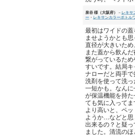
泉谷 様（大阪府）
－
レキサ
ー
・
レキサンカラーボトル
最初はワイドの蓋
ませようかとも思
直径が大きいため
また蓋から飲んだ
繋がっているため
すいです。結局キ
ナローだと両手で
洗剤を使って洗っ
一短かも。なんに
が保温機能を持た
ても気に入ってま
より高いと、ペッ
ようか…などと思
出来るの？と疑っ
ました。清流のほ