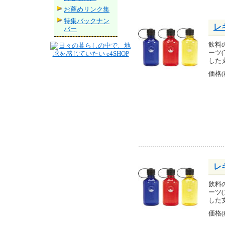
お薦めリンク集
特集バックナン
レ
バー
飲料
ーツ
した
価格
レ
飲料
ーツ
した
価格