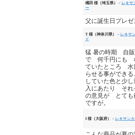
橘田 様（埼玉県）
－
レキサ
ー
父に誕生日プレゼ
T 様（神奈川県）
－
レキサ
ド
猛 暑の時期 自販
で 何千円にも 
ていたところ 水
らせる事ができる
していた色と少し
入にあたり それ
の意見が とても
ですが。
I 様（大阪府）
－
レキサンカ
こんな商品が夏の