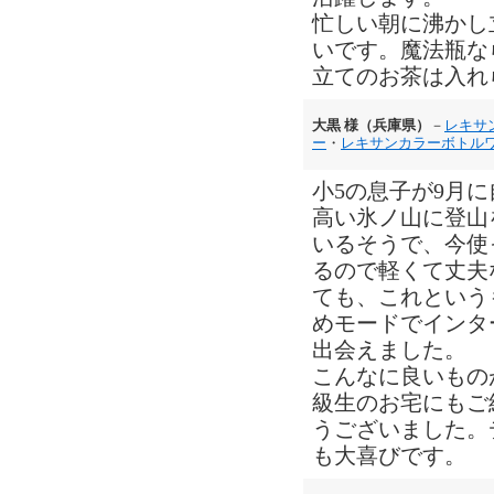
忙しい朝に沸かし
いです。魔法瓶な
立てのお茶は入れ
大黒 様（兵庫県）
－
レキサ
ー
・
レキサンカラーボトル
小5の息子が9月
高い氷ノ山に登山
いるそうで、今使
るので軽くて丈夫
ても、これという
めモードでインタ
出会えました。
こんなに良いもの
級生のお宅にもご
うございました。
も大喜びです。