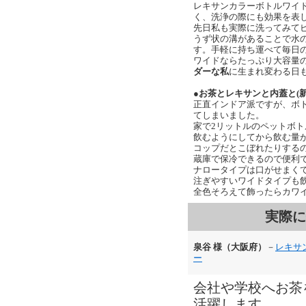
レキサンカラーボトルワイ
く、洗浄の際にも効果を表
先日私も実際に洗ってみて
うず状の溝があることで水
す。手軽に持ち運べて毎日
ワイドならたっぷり大容量の
ダーな私
に生まれ変わる日
●お茶とレキサンと内蓋と(新郷 
正直インドア派ですが、ボト
てしまいました。
家で2リットルのペットボ
飲むようにしてから飲む量
コップだとこぼれたりする
蔵庫で保冷できるので便利
ナロータイプは口がせまく
注ぎやすいワイドタイプも
全色そろえて飾ったらカワ
実際に
泉谷 様（大阪府）
－
レキサ
ー
会社や学校へお茶
活躍します。