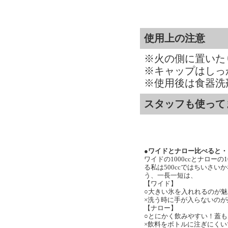
使用上の注意
※火の側に置いた
※キャップはしっ
※使用後は食器洗
スタッフも使って
●ワイドとナロー比べると・・・(
ワイドの1000ccとナロー
る私は500ccではちいさ
う、一長一短は、
【ワイド】
○大きい氷を入れれるのが
×洗う時に手が入らないの
【ナロー】
○とにかく飲みやすい！蓋
×飲料をボトルに注ぎにく