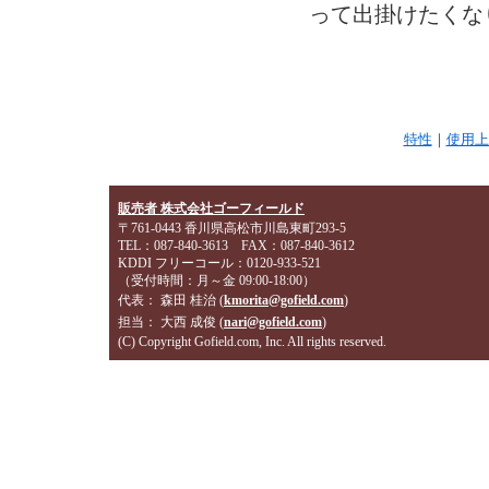
って出掛けたくな
特性
｜
使用上
販売者 株式会社ゴーフィールド
〒761-0443 香川県高松市川島東町293-5
TEL：087-840-3613 FAX：087-840-3612
KDDI フリーコール：0120-933-521
（受付時間：月～金 09:00-18:00）
代表： 森田 桂治 (
kmorita@gofield.com
)
担当： 大西 成俊 (
nari@gofield.com
)
(C) Copyright Gofield.com, Inc. All rights reserved.