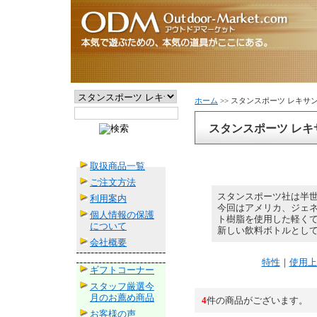
ホーム
>> スタンスポーツ レキサ
スタンスポーツ レキ
取扱商品一覧
ご注文方法
スタンスポーツ社は半
利用案内
今回はアメリカ、ジェネ
個人情報の保護
ト樹脂を使用した軽く
について
新しい飲料ボトルとし
会社概要
特性
｜
使用上
ギフトコーナー
スタッフ厳選今
月のお薦め商品
4
件の商品がございます。
お客様の声