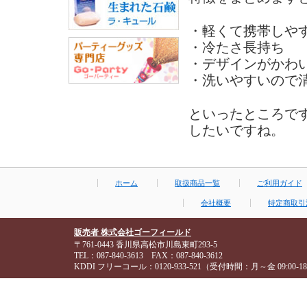
・軽くて携帯しや
・冷たさ長持ち
・デザインがかわ
・洗いやすいので
といったところで
したいですね。
ホーム
取扱商品一覧
ご利用ガイド
会社概要
特定商取引
販売者 株式会社ゴーフィールド
〒761-0443 香川県高松市川島東町293-5
TEL：087-840-3613 FAX：087-840-3612
KDDI フリーコール：0120-933-521（受付時間：月～金 09:00-18