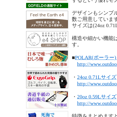
するという優れモ
デザインもシンプ
数ご用意していま
サイズは(24oz 0.
構造や細かい機能
す。
■
POLAR(ポーラ
http://www.outdoo
・
24oz 0.71Lサイズ
http://www.outdoo
・
20oz 0.59Lサイズ
http://www.outdoo
特徴をまとめます