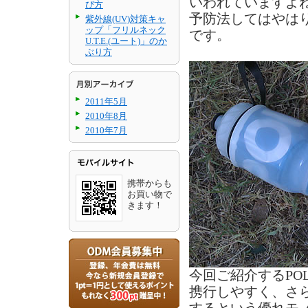
いわれていますよ
び方
予防法してはやは
紫外線(UV)対策キャ
ップ「フリルネック
です。
U.T.E.(ユート)」のか
ぶり方
2011年5月
2010年8月
2010年7月
携帯からも
お買い物で
きます！
今回ご紹介するPO
携行しやすく、さ