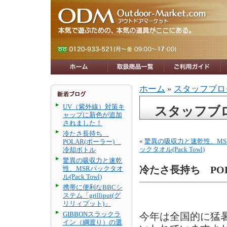
ホーム
»
スタッフブロ
UV（紫外線）対策キ
スタッフブ
ャップに新色が追加
されました！
冷たさ長持ち
«
驚異の吸収力と速乾性、MS
POLAR(ポーラー)
ックタオル(Pack Towl)
冷却ボトル
驚異の吸収力と速乾
性、MSRパックタオ
冷たさ長持ち PO
ル(Pack Towl)
携帯に便利なBBCシ
ステム「grilliput(グ
リリィプット)」
GIBBONスラックラ
今年は全国的に猛
イン（綱渡り）の選