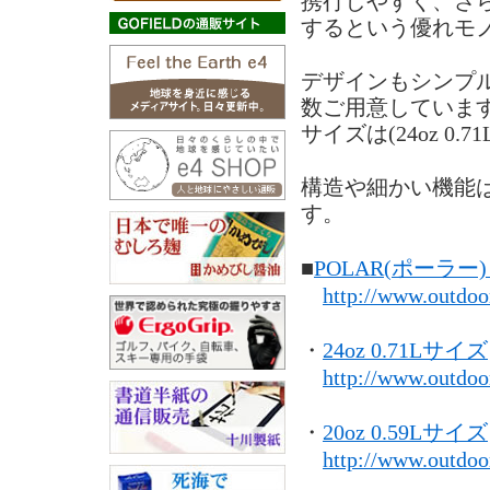
携行しやすく、さ
するという優れモ
デザインもシンプ
数ご用意していま
サイズは(24oz 0.
構造や細かい機能
す。
■
POLAR(ポーラ
http://www.outdoo
・
24oz 0.71Lサイズ
http://www.outdoo
・
20oz 0.59Lサイズ
http://www.outdoo