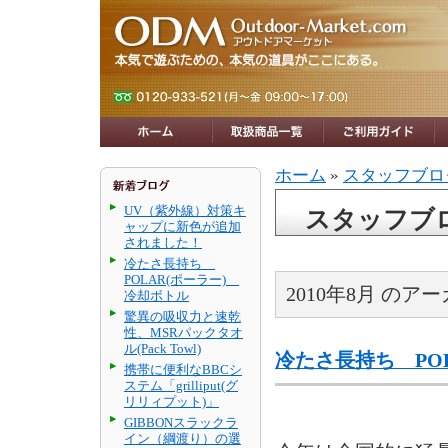
ホーム
»
スタッフブロ
UV（紫外線）対策キ
スタッフブ
ャップに新色が追加
されました！
冷たさ長持ち
POLAR(ポーラー)
2010年8月 のア
冷却ボトル
驚異の吸収力と速乾
性、MSRパックタオ
ル(Pack Towl)
冷たさ長持ち PO
携帯に便利なBBCシ
ステム「grilliput(グ
リリィプット)」
GIBBONスラックラ
イン（綱渡り）の選