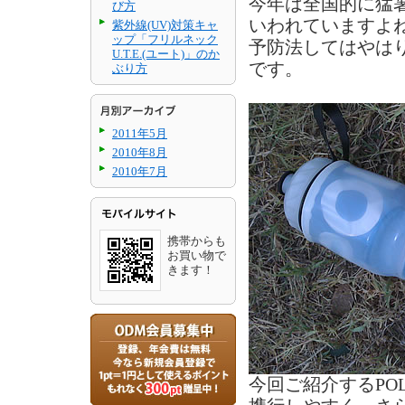
今年は全国的に猛
び方
いわれていますよ
紫外線(UV)対策キャ
ップ「フリルネック
予防法してはやは
U.T.E.(ユート)」のか
です。
ぶり方
2011年5月
2010年8月
2010年7月
携帯からも
お買い物で
きます！
今回ご紹介するPO