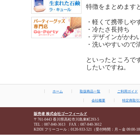
特徴をまとめます
・軽くて携帯しや
・冷たさ長持ち
・デザインがかわ
・洗いやすいので
といったところで
したいですね。
ホーム
取扱商品一覧
ご利用ガイド
会社概要
特定商取引
販売者 株式会社ゴーフィールド
〒761-0443 香川県高松市川島東町293-5
TEL：087-840-3613 FAX：087-840-3612
KDDI フリーコール：0120-933-521（受付時間：月～金 09:00-18