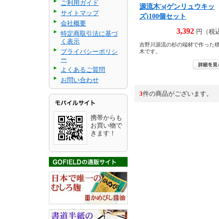
ご利用ガイド
源流木's(ゲンリュウキッ
サイトマップ
ズ)100個セット
会社概要
3,392
円（税
特定商取引法に基づ
く表示
吉野川源流の杉の端材で作った
プライバシーポリシ
木です。
ー
よくあるご質問
お問い合わせ
3
件の商品がございます。
携帯からも
お買い物で
きます！