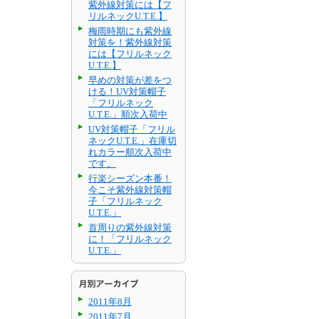
紫外線対策には【フ
リルネックU.T.E.】
梅雨時期にも紫外線
対策を！紫外線対策
には【フリルネック
U.T.E.】
早めの対策が差をつ
ける！UV対策帽子
「フリルネック
U.T.E.」順次入荷中
UV対策帽子「フリル
ネックU.T.E.」在庫切
れカラー順次入荷中
です。
行楽シーズン本番！
今こそ紫外線対策帽
子「フリルネック
U.T.E.」
首周りの紫外線対策
に！「フリルネック
U.T.E.」
2011年8月
2011年7月