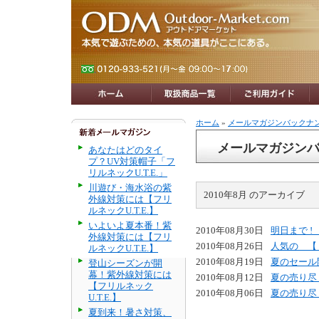
ホーム
»
メールマガジンバックナ
メールマガジン
あなたはどのタイ
プ？UV対策帽子「フ
リルネックU.T.E.」
川遊び・海水浴の紫
2010年8月 のアーカイブ
外線対策には【フリ
ルネックU.T.E.】
いよいよ夏本番！紫
2010年08月30日
明日まで ! 
外線対策には【フリ
2010年08月26日
人気の 【
ルネックU.T.E.】
2010年08月19日
夏のセール
登山シーズンが開
幕！紫外線対策には
2010年08月12日
夏の売り尽く
【フリルネック
2010年08月06日
夏の売り尽く
U.T.E.】
夏到来！暑さ対策、